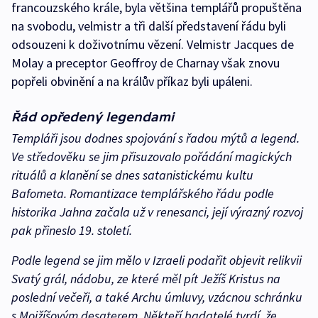
francouzského krále, byla většina templářů propuštěna
na svobodu, velmistr a tři další představení řádu byli
odsouzeni k doživotnímu vězení. Velmistr Jacques de
Molay a preceptor Geoffroy de Charnay však znovu
popřeli obvinění a na králův příkaz byli upáleni.
Řád opředený legendami
Templáři jsou dodnes spojování s řadou mýtů a legend.
Ve středověku se jim přisuzovalo pořádání magických
rituálů a klanění se dnes satanistickému kultu
Bafometa. Romantizace templářského řádu podle
historika Jahna začala už v renesanci, její výrazný rozvoj
pak přineslo 19. století.
Podle legend se jim mělo v Izraeli podařit objevit relikvii
Svatý grál, nádobu, ze které měl pít Ježíš Kristus na
poslední večeři, a také Archu úmluvy, vzácnou schránku
s Mojžíšovým desaterem. Někteří badatelé tvrdí, že