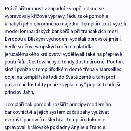
Právě přítomnost v západní Evropě, odkud se
vypravovaly křížové výpravy, řádu také pomohla
k nabytí jeho ohromného majetku. Templáři totiž využili
model lombardských bankéřů a při transakcích mezi
Evropou a Blízkým východem vydělali obrovské jmění.
Vedle směny evropských měn na platidla
jeruzalémského království vydělávali také na přepravě
poutníků. „Cestování bylo tehdy dost náročné. Poutník
složil peníze v templářsdkém domě třeba v Marseilles,
odjel na templářské lodi do Svaté země a tam proti
potvrzení dostal ty peníze vyplaceny,“ popsal tehdejší
principy Jahn.
Templáři tak pomohli rozšířit principy moderního
bankovnictví a jejich systém začali záhy využívat
evropští panovníci i šlechta. Templáři dokonce
spravovali královské pokladny Anglie a Francie.