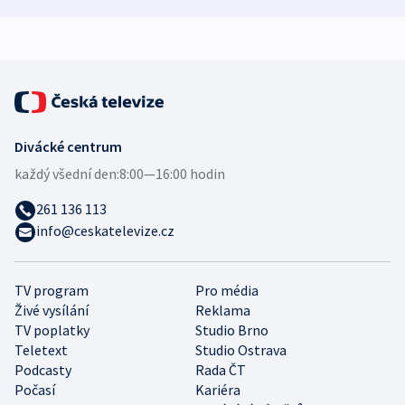
demografii
Ruska
Divácké centrum
každý všední den:
8:00—16:00 hodin
261 136 113
info@ceskatelevize.cz
TV program
Pro média
Živé vysílání
Reklama
TV poplatky
Studio Brno
Teletext
Studio Ostrava
Podcasty
Rada ČT
Počasí
Kariéra