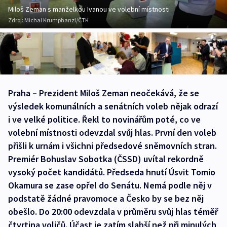
Miloš Zeman s manželkou Ivanou ve volební místnosti
Zdroj:
Michal Krumphanzl/ČTK
Praha – Prezident Miloš Zeman neočekává, že se
výsledek komunálních a senátních voleb nějak odrazí
i ve velké politice. Řekl to novinářům poté, co ve
volební místnosti odevzdal svůj hlas. První den voleb
přišli k urnám i všichni předsedové sněmovních stran.
Premiér Bohuslav Sobotka (ČSSD) uvítal rekordně
vysoký počet kandidátů. Předseda hnutí Úsvit Tomio
Okamura se zase opřel do Senátu. Nemá podle něj v
podstatě žádné pravomoce a Česko by se bez něj
obešlo. Do 20:00 odevzdala v průměru svůj hlas téměř
čtvrtina voličů. Účast je zatím slabší než při minulých