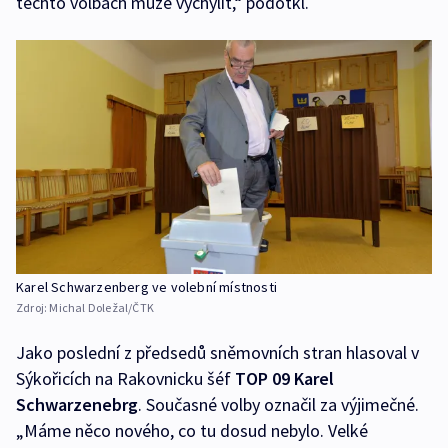
těchto volbách může vychýlit,“ podotkl.
Karel Schwarzenberg ve volební místnosti
Zdroj:
Michal Doležal/ČTK
Jako poslední z předsedů sněmovních stran hlasoval v
Sýkořicích na Rakovnicku šéf
TOP 09 Karel
Schwarzenebrg
. Současné volby označil za výjimečné.
„Máme něco nového, co tu dosud nebylo. Velké