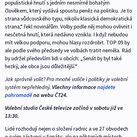
populistické hnutí s jedním nesmírně bohatým
člověkem, který vydává spoustu peněz na politiku. Je to
strana vůdcovského typu, nikoliv klasická demokratická
strana,“ řekl novinářům. Volby podle něj mohou ovlivnit i
nesčetná hnutí, která nedávno vznikla. I když nebudou
mít velkou podporu, mohou hlasy rozdrobit. TOP 09 by
ale podle svého předsedy ve volbách tratit neměla. Rád
by udržel především lidi v obcích: „Senát by byl také
hezký, ale obce jsou důležitější.“
Jak správně volit? Pro mnohé voliče i politiky je volební
systém nepřehledný.
Všechny informace
najdete
pohromadě
na webu ČT24.
Volební studio České televize začíná v sobotu již ve
13:30.
Lidé rozhodují nejen o složení radnic a ve 27 obvodech
o svém zástupci v Senátu, ale na některých místech