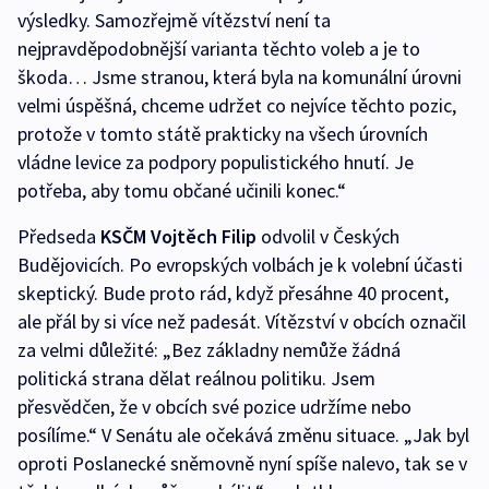
výsledky. Samozřejmě vítězství není ta
nejpravděpodobnější varianta těchto voleb a je to
škoda… Jsme stranou, která byla na komunální úrovni
velmi úspěšná, chceme udržet co nejvíce těchto pozic,
protože v tomto státě prakticky na všech úrovních
vládne levice za podpory populistického hnutí. Je
potřeba, aby tomu občané učinili konec.“
Předseda
KSČM Vojtěch Filip
odvolil v Českých
Budějovicích. Po evropských volbách je k volební účasti
skeptický. Bude proto rád, když přesáhne 40 procent,
ale přál by si více než padesát. Vítězství v obcích označil
za velmi důležité: „Bez základny nemůže žádná
politická strana dělat reálnou politiku. Jsem
přesvědčen, že v obcích své pozice udržíme nebo
posílíme.“ V Senátu ale očekává změnu situace. „Jak byl
oproti Poslanecké sněmovně nyní spíše nalevo, tak se v