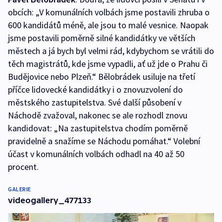
obcích: „V komunálních volbách jsme postavili zhruba o
600 kandidátů méně, ale jsou to malé vesnice. Naopak
jsme postavili poměrně silné kandidátky ve větších
městech a já bych byl velmi rád, kdybychom se vrátili do
těch magistrátů, kde jsme vypadli, ať už jde o Prahu či
Budějovice nebo Plzeň.“ Bělobrádek usiluje na třetí
příčce lidovecké kandidátky i o znovuzvolení do
městského zastupitelstva. Své další působení v
Náchodě zvažoval, nakonec se ale rozhodl znovu
kandidovat: „Na zastupitelstva chodím poměrně
pravidelně a snažíme se Náchodu pomáhat.“ Volební
účast v komunálních volbách odhadl na 40 až 50
procent.
GALERIE
videogallery_477133