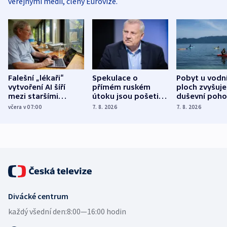
veřejnými médii, členy Eurovize.
Falešní „lékaři“
Spekulace o
Pobyt u vodn
vytvoření AI šíří
přímém ruském
ploch zvyšuje
mezi staršími
útoku jsou pošetilé,
duševní poho
Poláky nebezpečné
míní estonský
ukázala
včera v 07:00
7. 8. 2026
7. 8. 2026
zdravotní rady
bezpečnostní
mezinárodní 
expert
Divácké centrum
každý všední den:
8:00—16:00 hodin