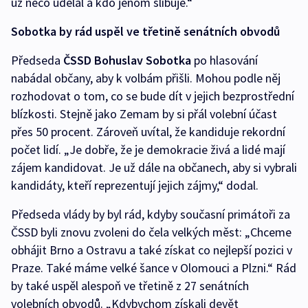
už něco udělal a kdo jenom slibuje.“
Sobotka by rád uspěl ve třetině senátních obvodů
Předseda
ČSSD Bohuslav Sobotka
po hlasování
nabádal občany, aby k volbám přišli. Mohou podle něj
rozhodovat o tom, co se bude dít v jejich bezprostřední
blízkosti. Stejně jako Zemam by si přál volební účast
přes 50 procent. Zároveň uvítal, že kandiduje rekordní
počet lidí. „Je dobře, že je demokracie živá a lidé mají
zájem kandidovat. Je už dále na občanech, aby si vybrali
kandidáty, kteří reprezentují jejich zájmy,“ dodal.
Předseda vlády by byl rád, kdyby současní primátoři za
ČSSD byli znovu zvoleni do čela velkých měst: „Chceme
obhájit Brno a Ostravu a také získat co nejlepší pozici v
Praze. Také máme velké šance v Olomouci a Plzni.“ Rád
by také uspěl alespoň ve třetině z 27 senátních
volebních obvodů. „Kdybychom získali devět