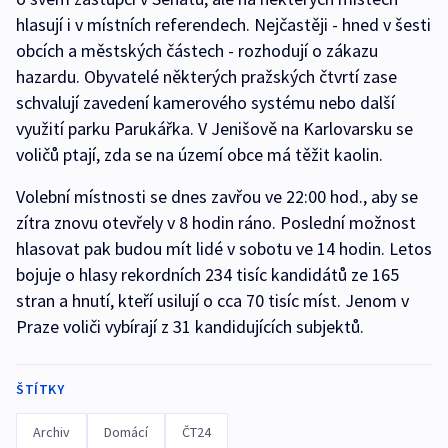
hlasují i v místních referendech. Nejčastěji - hned v šesti
obcích a městských částech - rozhodují o zákazu
hazardu. Obyvatelé některých pražských čtvrtí zase
schvalují zavedení kamerového systému nebo další
využití parku Parukářka. V Jenišově na Karlovarsku se
voličů ptají, zda se na území obce má těžit kaolin.
Volební místnosti se dnes zavřou ve 22:00 hod., aby se
zítra znovu otevřely v 8 hodin ráno. Poslední možnost
hlasovat pak budou mít lidé v sobotu ve 14 hodin.
Letos
bojuje o hlasy rekordních 234 tisíc kandidátů ze 165
stran a hnutí, kteří usilují o cca 70 tisíc míst. Jenom v
Praze voliči vybírají z 31 kandidujících subjektů.
ŠTÍTKY
Archiv
Domácí
ČT24