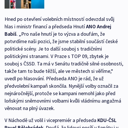
Hned po otevření volebních místností odevzdal svůj
hlas i ministr financí a předseda Hnutí
ANO
Andrej
Babiš
. „Pro naše hnutí je to výzva a doufám, že
potvrdíme naši pozici, že jsme stabilní součástí české
politické scény. Je to další souboj s tradičními
politickými stranami. V Praze s TOP 09, zbytek je
souboj s ČSSD. Ta má v Senátu tradičně silné osobnosti,
takže tam to bude těžší, ale ve městech si věříme,“
uvedl po hlasování. Předseda ANO je rád, že už
předvolební kampaň skončila. Nynější volby označil za
nejnáročnější, protože se kampani nemohl jako před
loňskými sněmovními volbami kvůli vládnímu angažmá
věnovat na plný úvazek.
V Náchodě už volil i vicepremiér a předseda
KDU-ČSL
Pavel Bělobrádek
. Doufá, že lidovci posílí v Senátu i v