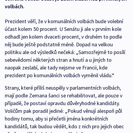
volbách.
Prezident věří, že v komunálních volbách bude volební
účast kolem 50 procent. U Senátu ji ale v prvním kole
odhadl jen kolem dvaceti procent, v druhém to podle
něj bude ještě podstatně méně. Dopad na velkou
politiku ale od výsledků nečeká: „Samozřejmě to posílí
sebevědomí některých stran a hnutí a u jiných to
naopak zeslabí, ale tady nejsme ve Francii, kde
prezident po komunálních volbách vyměnil vládu.“
Strany, které příliš neuspěly v parlamentních volbách,
mají podle Zemana šanci se rehabilitovat, ale pouze v
případě, že postaví opravdu důvěryhodné kandidáty.
Voličům pak poradil jediné: „Pokud věnují alespoň půl
hodiny tomu, aby si přečetli jména konkrétních
kandidátů, tak budou vědět, kdo z nich pro jejich obec