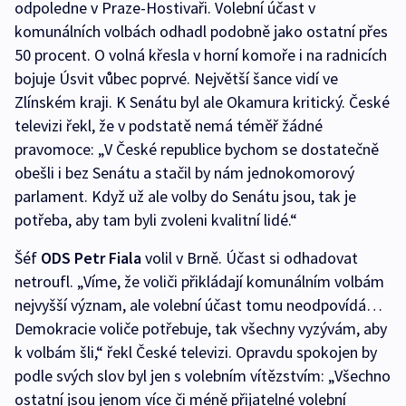
odpoledne v Praze-Hostivaři. Volební účast v
komunálních volbách odhadl podobně jako ostatní přes
50 procent. O volná křesla v horní komoře i na radnicích
bojuje Úsvit vůbec poprvé. Největší šance vidí ve
Zlínském kraji. K Senátu byl ale Okamura kritický. České
televizi řekl, že v podstatě nemá téměř žádné
pravomoce: „V České republice bychom se dostatečně
obešli i bez Senátu a stačil by nám jednokomorový
parlament. Když už ale volby do Senátu jsou, tak je
potřeba, aby tam byli zvoleni kvalitní lidé.“
Šéf
ODS Petr Fiala
volil v Brně. Účast si odhadovat
netroufl. „Víme, že voliči přikládají komunálním volbám
nejvyšší význam, ale volební účast tomu neodpovídá…
Demokracie voliče potřebuje, tak všechny vyzývám, aby
k volbám šli,“ řekl České televizi. Opravdu spokojen by
podle svých slov byl jen s volebním vítězstvím: „Všechno
ostatní jsou jenom více či méně přijatelné volební