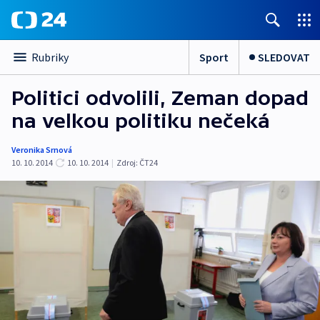
Sport
SLEDOVAT
Rubriky
Politici odvolili, Zeman dopad
na velkou politiku nečeká
Veronika Srnová
10. 10. 2014
10. 10. 2014
|
Zdroj:
ČT24