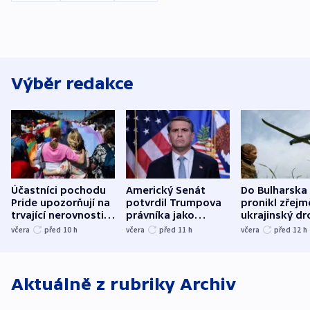
Výběr redakce
Účastníci pochodu
Americký Senát
Do Bulharska
Pride upozorňují na
potvrdil Trumpova
pronikl zřejm
trvající nerovnosti i
právníka jako
ukrajinský dr
společenskou
ministra
explodoval k
včera
před 10
h
včera
před 11
h
včera
před 12
h
atmosféru
spravedlnosti
od plynovod
Aktuálně z rubriky
Archiv