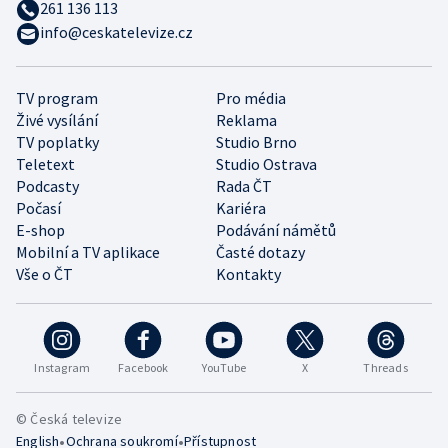
261 136 113
info@ceskatelevize.cz
TV program
Pro média
Živé vysílání
Reklama
TV poplatky
Studio Brno
Teletext
Studio Ostrava
Podcasty
Rada ČT
Počasí
Kariéra
E-shop
Podávání námětů
Mobilní a TV aplikace
Časté dotazy
Vše o ČT
Kontakty
Instagram
Facebook
YouTube
X
Threads
© Česká televize
•
•
English
Ochrana soukromí
Přístupnost