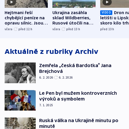
Hejtmani řeší
Ukrajina zasáhla
Dron n
VIDEO
chybějící peníze na
sklad Wildberries,
letišti u Lips
opravu silnic. Jsou
Rusové útočili na
skoro kilo trh
nenárokové, namítá
trh, hasiče či
indicie ukazuj
včera
před 12
h
včera
před 13
h
před 13
h
ministerstvo
stadion
Rusko
Aktuálně z rubriky
Archiv
Zemřela „česká Bardotka“ Jana
Brejchová
6. 2. 2026
6. 2. 2026
Le Pen byl mužem kontroverzních
výroků a symbolem
7. 1. 2025
Ruská válka na Ukrajině minutu po
minutě