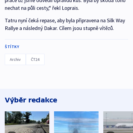
práce už jsme odvedli opravdu kus. Byla by škoda toho
nechat na půli cesty,“ řekl Loprais.
Tatru nyní čeká repase, aby byla připravena na Silk Way
Rallye a následný Dakar. Cílem jsou stupně vítězů.
ŠTÍTKY
Archiv
ČT24
Výběr redakce