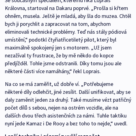
Se současným speciálem, kterému říká Loprais
Královna, startoval na Dakaru poprvé. „Prošla si křtem
ohněm, musela. Ještě je mladá, aby šla do muzea. Chtěl
bych ji porychlit a zapracovat na tom, abychom
eliminovali technické problémy. Teď nás stály pódiová
umístění,“ podotkl čtyřiatřicetiletý pilot, který byl
maximálně spokojený jen s motorem. „Už jsem
nezažíval ty frustrace, že by mě někdo do kopce
předjížděl. Tohle jsme odstranili. Díky tomu jsou ale
některé části více namáhány,“ řekl Loprais.
Na co se má zaměřit, už dobře ví. „Potřebujeme
některé díly odlehčit, jiné zesílit. Další unifikovat, aby se
daly zaměnit jeden za druhý. Také musíme vézt patřičný
počet dílů s sebou, nejen na ostrém vozidle, ale na
dalších dvou třech asistenčních za námi. Tuhle taktiku
nyní jede Kamaz i De Rooy a bez toho to nejde,“ uvedl.