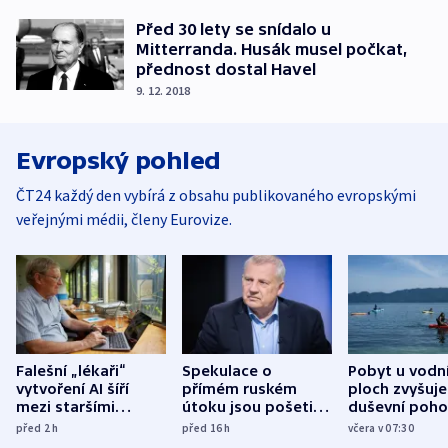
Před 30 lety se snídalo u
Mitterranda. Husák musel počkat,
přednost dostal Havel
9. 12. 2018
Evropský pohled
ČT24 každý den vybírá z obsahu publikovaného evropskými
veřejnými médii, členy Eurovize.
Falešní „lékaři“
Spekulace o
Pobyt u vodn
vytvoření AI šíří
přímém ruském
ploch zvyšuje
mezi staršími
útoku jsou pošetilé,
duševní poho
Poláky nebezpečné
míní estonský
ukázala
před 2
h
před 16
h
včera v 07:30
zdravotní rady
bezpečnostní
mezinárodní 