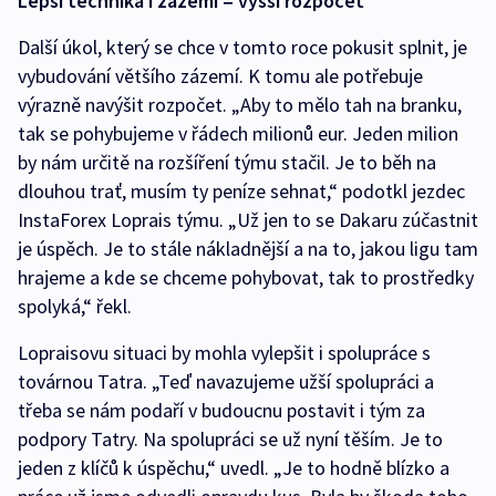
Lepší technika i zázemí = vyšší rozpočet
Další úkol, který se chce v tomto roce pokusit splnit, je
vybudování většího zázemí. K tomu ale potřebuje
výrazně navýšit rozpočet. „Aby to mělo tah na branku,
tak se pohybujeme v řádech milionů eur. Jeden milion
by nám určitě na rozšíření týmu stačil. Je to běh na
dlouhou trať, musím ty peníze sehnat,“ podotkl jezdec
InstaForex Loprais týmu. „Už jen to se Dakaru zúčastnit
je úspěch. Je to stále nákladnější a na to, jakou ligu tam
hrajeme a kde se chceme pohybovat, tak to prostředky
spolyká,“ řekl.
Lopraisovu situaci by mohla vylepšit i spolupráce s
továrnou Tatra. „Teď navazujeme užší spolupráci a
třeba se nám podaří v budoucnu postavit i tým za
podpory Tatry. Na spolupráci se už nyní těším. Je to
jeden z klíčů k úspěchu,“ uvedl. „Je to hodně blízko a