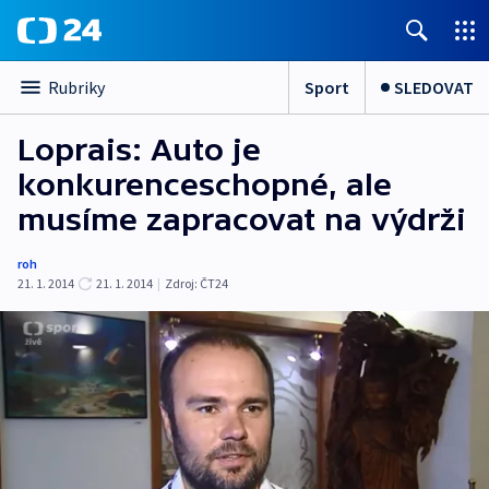
Sport
SLEDOVAT
Rubriky
Loprais: Auto je
konkurenceschopné, ale
musíme zapracovat na výdrži
roh
21. 1. 2014
21. 1. 2014
|
Zdroj:
ČT24