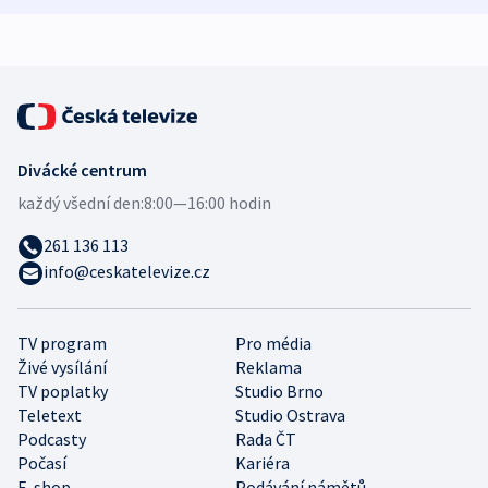
expert
Divácké centrum
každý všední den:
8:00—16:00 hodin
261 136 113
info@ceskatelevize.cz
TV program
Pro média
Živé vysílání
Reklama
TV poplatky
Studio Brno
Teletext
Studio Ostrava
Podcasty
Rada ČT
Počasí
Kariéra
E-shop
Podávání námětů