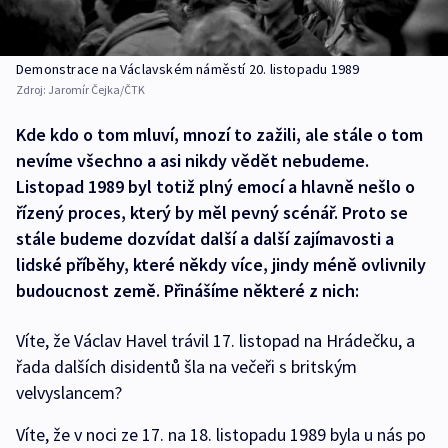
Demonstrace na Václavském náměstí 20. listopadu 1989
Zdroj:
Jaromír Čejka/ČTK
Kde kdo o tom mluví, mnozí to zažili, ale stále o tom
nevíme všechno a asi nikdy vědět nebudeme.
Listopad 1989 byl totiž plný emocí a hlavně nešlo o
řízený proces, který by měl pevný scénář. Proto se
stále budeme dozvídat další a další zajímavosti a
lidské příběhy, které někdy více, jindy méně ovlivnily
budoucnost země. Přinášíme některé z nich:
Víte, že Václav Havel trávil 17. listopad na Hrádečku, a
řada dalších disidentů šla na večeři s britským
velvyslancem?
Víte, že v noci ze 17. na 18. listopadu 1989 byla u nás po