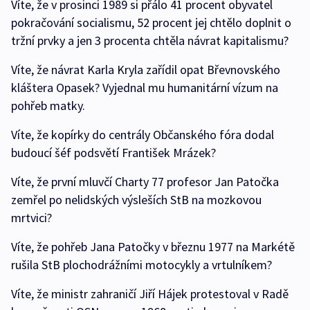
Víte, že v prosinci 1989 si přálo 41 procent obyvatel
pokračování socialismu, 52 procent jej chtělo doplnit o
tržní prvky a jen 3 procenta chtěla návrat kapitalismu?
Víte, že návrat Karla Kryla zařídil opat Břevnovského
kláštera Opasek? Vyjednal mu humanitární vízum na
pohřeb matky.
Víte, že kopírky do centrály Občanského fóra dodal
budoucí šéf podsvětí František Mrázek?
Víte, že první mluvčí Charty 77 profesor Jan Patočka
zemřel po nelidských výsleších StB na mozkovou
mrtvici?
Víte, že pohřeb Jana Patočky v březnu 1977 na Markétě
rušila StB plochodrážními motocykly a vrtulníkem?
Víte, že ministr zahraničí Jiří Hájek protestoval v Radě