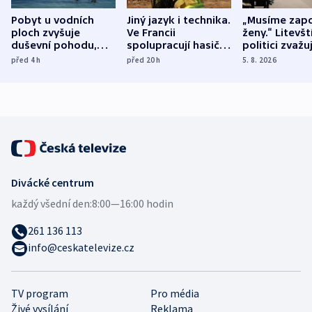
Pobyt u vodních
Jiný jazyk i technika.
„Musíme zapo
ploch zvyšuje
Ve Francii
ženy.“ Litevšt
duševní pohodu,
spolupracují hasiči z
politici zvažuj
ukázala
různých zemí
dohodu o
před 4
h
před 20
h
5. 8. 2026
mezinárodní studie
demografii
Divácké centrum
každý všední den:
8:00—16:00 hodin
261 136 113
info@ceskatelevize.cz
TV program
Pro média
Živé vysílání
Reklama