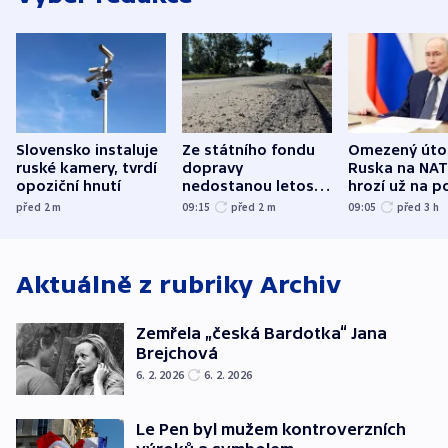
Slovensko instaluje
Ze státního fondu
Omezený úto
ruské kamery, tvrdí
dopravy
Ruska na NA
opoziční hnutí
nedostanou letos
hrozí už na p
kraje na silnice ani
varují tajné s
před 2
m
09:15
před 2
m
09:05
před 3
h
korunu, řekl Půta
USA
Aktuálně z rubriky
Archiv
Zemřela „česká Bardotka“ Jana
Brejchová
6. 2. 2026
6. 2. 2026
Le Pen byl mužem kontroverzních