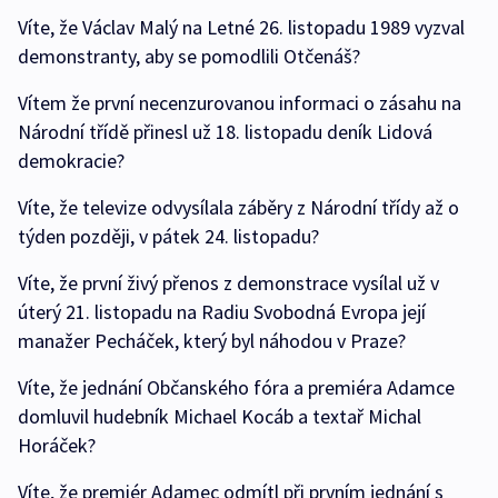
Víte, že Václav Malý na Letné 26. listopadu 1989 vyzval
demonstranty, aby se pomodlili Otčenáš?
Vítem že první necenzurovanou informaci o zásahu na
Národní třídě přinesl už 18. listopadu deník Lidová
demokracie?
Víte, že televize odvysílala záběry z Národní třídy až o
týden později, v pátek 24. listopadu?
Víte, že první živý přenos z demonstrace vysílal už v
úterý 21. listopadu na Radiu Svobodná Evropa její
manažer Pecháček, který byl náhodou v Praze?
Víte, že jednání Občanského fóra a premiéra Adamce
domluvil hudebník Michael Kocáb a textař Michal
Horáček?
Víte, že premiér Adamec odmítl při prvním jednání s