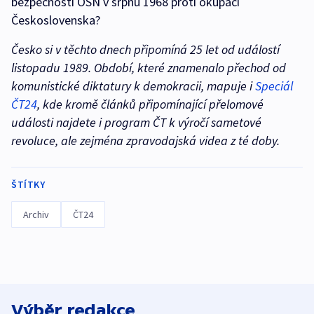
bezpečnosti OSN v srpnu 1968 proti okupaci
Československa?
Česko si v těchto dnech připomíná 25 let od událostí
listopadu 1989. Období, které znamenalo přechod od
komunistické diktatury k demokracii, mapuje i
Speciál
ČT24
, kde kromě článků připomínající přelomové
události najdete i program ČT k výročí sametové
revoluce, ale zejména zpravodajská videa z té doby.
ŠTÍTKY
Archiv
ČT24
Výběr redakce