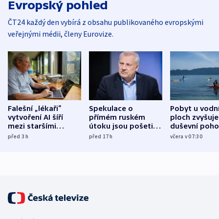
Evropský pohled
ČT24 každý den vybírá z obsahu publikovaného evropskými
veřejnými médii, členy Eurovize.
Falešní „lékaři“
Spekulace o
Pobyt u vodn
vytvoření AI šíří
přímém ruském
ploch zvyšuje
mezi staršími
útoku jsou pošetilé,
duševní poho
Poláky nebezpečné
míní estonský
ukázala
před 3
h
před 17
h
včera v 07:30
zdravotní rady
bezpečnostní
mezinárodní 
expert