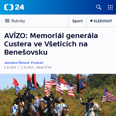
Sport
SLEDOVAT
Rubriky
AVÍZO: Memoriál generála
Custera ve Všeticích na
Benešovsku
Jaroslava Tůmová - Posázaví
2. 8. 2013
2. 8. 2013
|
Zdroj:
ČT24