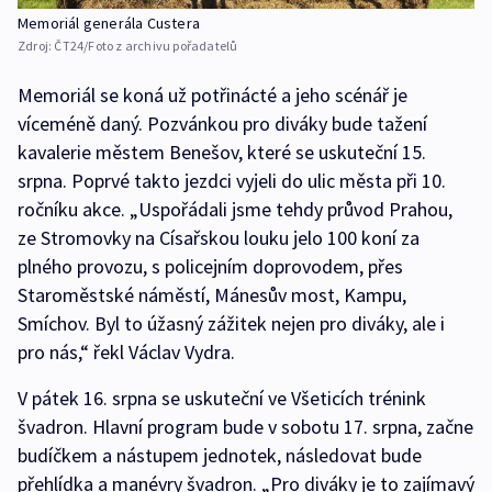
Memoriál generála Custera
Zdroj:
ČT24/Foto z archivu pořadatelů
Memoriál se koná už potřinácté a jeho scénář je
víceméně daný. Pozvánkou pro diváky bude tažení
kavalerie městem Benešov, které se uskuteční 15.
srpna. Poprvé takto jezdci vyjeli do ulic města při 10.
ročníku akce. „Uspořádali jsme tehdy průvod Prahou,
ze Stromovky na Císařskou louku jelo 100 koní za
plného provozu, s policejním doprovodem, přes
Staroměstské náměstí, Mánesův most, Kampu,
Smíchov. Byl to úžasný zážitek nejen pro diváky, ale i
pro nás,“ řekl Václav Vydra.
V pátek 16. srpna se uskuteční ve Všeticích trénink
švadron. Hlavní program bude v sobotu 17. srpna, začne
budíčkem a nástupem jednotek, následovat bude
přehlídka a manévry švadron. „Pro diváky je to zajímavý