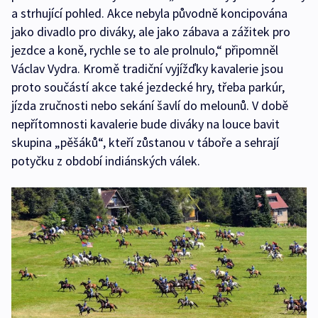
a strhující pohled. Akce nebyla původně koncipována
jako divadlo pro diváky, ale jako zábava a zážitek pro
jezdce a koně, rychle se to ale prolnulo,“ připomněl
Václav Vydra. Kromě tradiční vyjížďky kavalerie jsou
proto součástí akce také jezdecké hry, třeba parkúr,
jízda zručnosti nebo sekání šavlí do melounů. V době
nepřítomnosti kavalerie bude diváky na louce bavit
skupina „pěšáků“, kteří zůstanou v táboře a sehrají
potyčku z období indiánských válek.