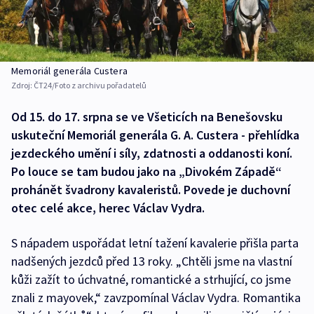
Memoriál generála Custera
Zdroj:
ČT24/Foto z archivu pořadatelů
Od 15. do 17. srpna se ve Všeticích na Benešovsku
uskuteční Memoriál generála G. A. Custera - přehlídka
jezdeckého umění i síly, zdatnosti a oddanosti koní.
Po louce se tam budou jako na „Divokém Západě“
prohánět švadrony kavaleristů. Povede je duchovní
otec celé akce, herec Václav Vydra.
S nápadem uspořádat letní tažení kavalerie přišla parta
nadšených jezdců před 13 roky. „Chtěli jsme na vlastní
kůži zažít to úchvatné, romantické a strhující, co jsme
znali z mayovek,“ zavzpomínal Václav Vydra. Romantika