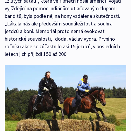
„žlutých šátků“, které ve filmech nosili američtí vojáci
vyjíždějící na pomoc indiánům utlačovaným tlupami
banditů, byla podle něj na hony vzdálena skutečnosti.
„Lákala nás ale především sounáležitost a souhra
jezdců a koní. Memoriál proto nemá evokovat
historické souvislosti,“ dodal Václav Vydra. Prvního
ročníku akce se zúčastnilo asi 15 jezdců, v posledních
letech jich přijíždí 150 až 200.