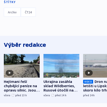
ŠTÍTKY
Archiv
ČT24
Výběr redakce
Hejtmani řeší
Ukrajina zasáhla
Dron n
VIDEO
chybějící peníze na
sklad Wildberries,
letišti u Lips
opravu silnic. Jsou
Rusové útočili na
skoro kilo trh
nenárokové, namítá
trh, hasiče či
indicie ukazuj
včera
před 13
h
včera
před 14
h
před 14
h
ministerstvo
stadion
Rusko