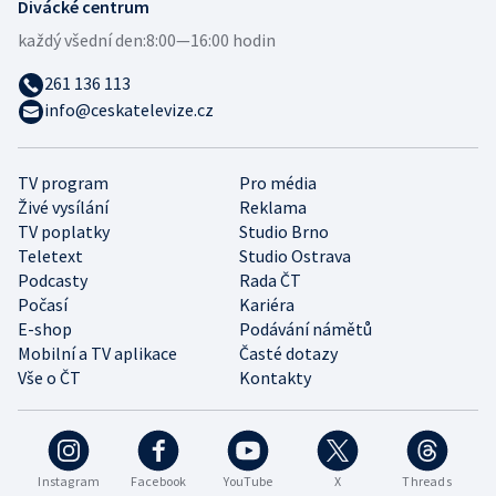
Divácké centrum
každý všední den:
8:00—16:00 hodin
261 136 113
info@ceskatelevize.cz
TV program
Pro média
Živé vysílání
Reklama
TV poplatky
Studio Brno
Teletext
Studio Ostrava
Podcasty
Rada ČT
Počasí
Kariéra
E-shop
Podávání námětů
Mobilní a TV aplikace
Časté dotazy
Vše o ČT
Kontakty
Instagram
Facebook
YouTube
X
Threads