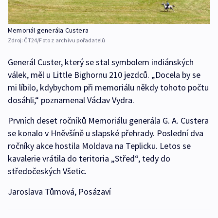
Memoriál generála Custera
Zdroj:
ČT24/Foto z archivu pořadatelů
Generál Custer, který se stal symbolem indiánských
válek, měl u Little Bighornu 210 jezdců. „Docela by se
mi líbilo, kdybychom při memoriálu někdy tohoto počtu
dosáhli,“ poznamenal Václav Vydra.
Prvních deset ročníků Memoriálu generála G. A. Custera
se konalo v Hněvšíně u slapské přehrady. Poslední dva
ročníky akce hostila Moldava na Teplicku. Letos se
kavalerie vrátila do teritoria „Střed“, tedy do
středočeských Všetic.
Jaroslava Tůmová, Posázaví