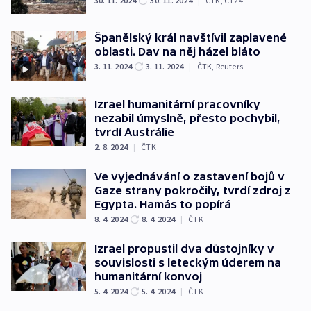
30. 11. 2024
30. 11. 2024
|
ČTK
,
ČT24
Španělský král navštívil zaplavené
oblasti. Dav na něj házel bláto
3. 11. 2024
3. 11. 2024
|
ČTK
,
Reuters
Izrael humanitární pracovníky
nezabil úmyslně, přesto pochybil,
tvrdí Austrálie
2. 8. 2024
|
ČTK
Ve vyjednávání o zastavení bojů v
Gaze strany pokročily, tvrdí zdroj z
Egypta. Hamás to popírá
8. 4. 2024
8. 4. 2024
|
ČTK
Izrael propustil dva důstojníky v
souvislosti s leteckým úderem na
humanitární konvoj
5. 4. 2024
5. 4. 2024
|
ČTK