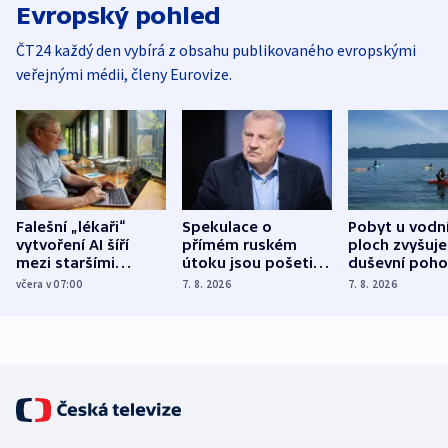
Evropský pohled
ČT24 každý den vybírá z obsahu publikovaného evropskými
veřejnými médii, členy Eurovize.
Falešní „lékaři“
Spekulace o
Pobyt u vodn
vytvoření AI šíří
přímém ruském
ploch zvyšuje
mezi staršími
útoku jsou pošetilé,
duševní poho
Poláky nebezpečné
míní estonský
ukázala
včera v 07:00
7. 8. 2026
7. 8. 2026
zdravotní rady
bezpečnostní
mezinárodní 
expert