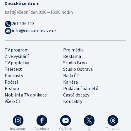
Divácké centrum
každý všední den:
8:00—16:00 hodin
261 136 113
info@ceskatelevize.cz
TV program
Pro média
Živé vysílání
Reklama
TV poplatky
Studio Brno
Teletext
Studio Ostrava
Podcasty
Rada ČT
Počasí
Kariéra
E-shop
Podávání námětů
Mobilní a TV aplikace
Časté dotazy
Vše o ČT
Kontakty
Instagram
Facebook
YouTube
X
Threads