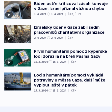
Biden ostře kritizoval zásah konvoje
v Gaze. Izrael přiznal vážnou chybu
3. 4. 2024
3. 4. 2024
|
ČTK
,
ČT24
Izraelský úder v Gaze zabil sedm
pracovníků charitativní organizace
2. 4. 2024
2. 4. 2024
|
ČTK
První humanitární pomoc z kyperské
lodi dorazila na břeh Pásma Gazy
16. 3. 2024
16. 3. 2024
|
ČTK
Loď s humanitární pomocí vykládá
potraviny u města Gaza, další může
vyplout ještě v pátek
15. 3. 2024
15. 3. 2024
|
ČTK