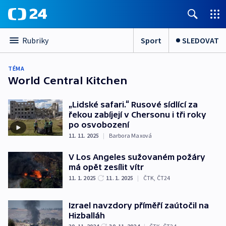
Sport
SLEDOVAT
Rubriky
TÉMA
World Central Kitchen
„Lidské safari.“ Rusové sídlící za
řekou zabíjejí v Chersonu i tři roky
po osvobození
11. 11. 2025
|
Barbora Maxová
V Los Angeles sužovaném požáry
má opět zesílit vítr
11. 1. 2025
11. 1. 2025
|
ČTK
,
ČT24
Izrael navzdory příměří zaútočil na
Hizballáh