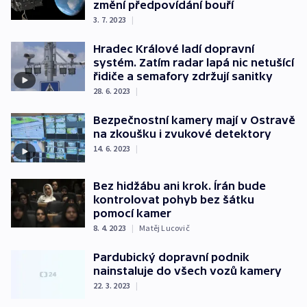
změní předpovídání bouří
3. 7. 2023
|
Hradec Králové ladí dopravní
systém. Zatím radar lapá nic netušící
řidiče a semafory zdržují sanitky
28. 6. 2023
|
Bezpečnostní kamery mají v Ostravě
na zkoušku i zvukové detektory
14. 6. 2023
|
Bez hidžábu ani krok. Írán bude
kontrolovat pohyb bez šátku
pomocí kamer
8. 4. 2023
|
Matěj Lucovič
Pardubický dopravní podnik
nainstaluje do všech vozů kamery
22. 3. 2023
|