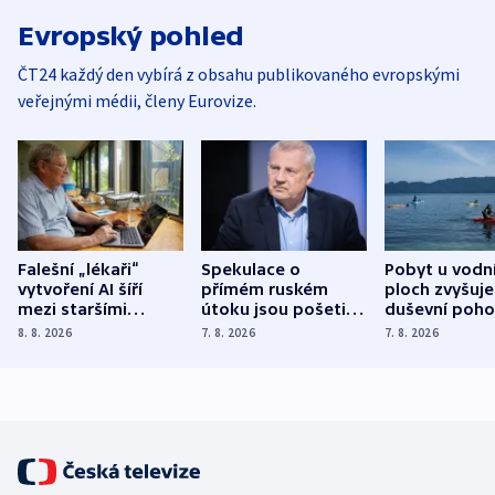
Evropský pohled
ČT24 každý den vybírá z obsahu publikovaného evropskými
veřejnými médii, členy Eurovize.
Falešní „lékaři“
Spekulace o
Pobyt u vodn
vytvoření AI šíří
přímém ruském
ploch zvyšuje
mezi staršími
útoku jsou pošetilé,
duševní poho
Poláky nebezpečné
míní estonský
ukázala
8. 8. 2026
7. 8. 2026
7. 8. 2026
zdravotní rady
bezpečnostní
mezinárodní 
expert