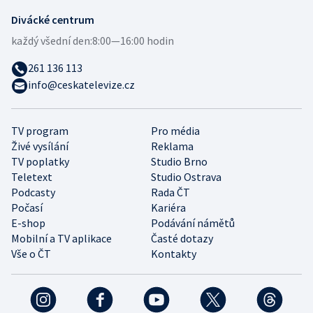
Divácké centrum
každý všední den:
8:00—16:00 hodin
261 136 113
info@ceskatelevize.cz
TV program
Pro média
Živé vysílání
Reklama
TV poplatky
Studio Brno
Teletext
Studio Ostrava
Podcasty
Rada ČT
Počasí
Kariéra
E-shop
Podávání námětů
Mobilní a TV aplikace
Časté dotazy
Vše o ČT
Kontakty