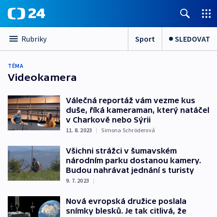
Sport
SLEDOVAT
Rubriky
TÉMA
Videokamera
Válečná reportáž vám vezme kus
duše, říká kameraman, který natáčel
v Charkově nebo Sýrii
11. 8. 2023
|
Simona Schröderová
Všichni strážci v šumavském
národním parku dostanou kamery.
Budou nahrávat jednání s turisty
9. 7. 2023
|
Nová evropská družice poslala
snímky blesků. Je tak citlivá, že