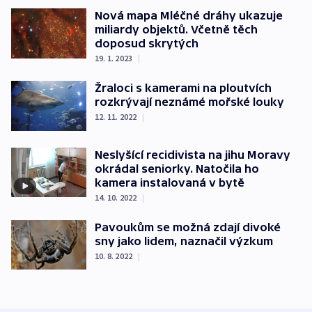
Nová mapa Mléčné dráhy ukazuje
miliardy objektů. Včetně těch
doposud skrytých
19. 1. 2023
|
Žraloci s kamerami na ploutvích
rozkrývají neznámé mořské louky
12. 11. 2022
|
Neslyšící recidivista na jihu Moravy
okrádal seniorky. Natočila ho
kamera instalovaná v bytě
14. 10. 2022
|
Pavoukům se možná zdají divoké
sny jako lidem, naznačil výzkum
10. 8. 2022
|