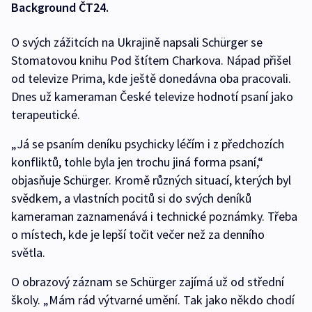
Background ČT24.
O svých zážitcích na Ukrajině napsali Schürger se
Stomatovou knihu Pod štítem Charkova. Nápad přišel
od televize Prima, kde ještě donedávna oba pracovali.
Dnes už kameraman České televize hodnotí psaní jako
terapeutické.
„Já se psaním deníku psychicky léčím i z předchozích
konfliktů, tohle byla jen trochu jiná forma psaní,“
objasňuje Schürger. Kromě různých situací, kterých byl
svědkem, a vlastních pocitů si do svých deníků
kameraman zaznamenává i technické poznámky. Třeba
o místech, kde je lepší točit večer než za denního
světla.
O obrazový záznam se Schürger zajímá už od střední
školy. „Mám rád výtvarné umění. Tak jako někdo chodí