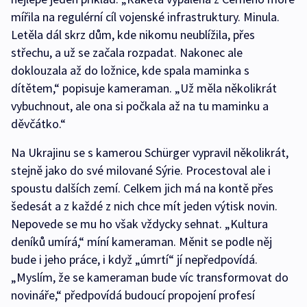
mířila na regulérní cíl vojenské infrastruktury. Minula.
Letěla dál skrz dům, kde nikomu neublížila, přes
střechu, a už se začala rozpadat. Nakonec ale
doklouzala až do ložnice, kde spala maminka s
dítětem,“ popisuje kameraman. „Už měla několikrát
vybuchnout, ale ona si počkala až na tu maminku a
děvčátko.“
Na Ukrajinu se s kamerou Schürger vypravil několikrát,
stejně jako do své milované Sýrie. Procestoval ale i
spoustu dalších zemí. Celkem jich má na kontě přes
šedesát a z každé z nich chce mít jeden výtisk novin.
Nepovede se mu ho však vždycky sehnat. „Kultura
deníků umírá,“ míní kameraman. Měnit se podle něj
bude i jeho práce, i když „úmrtí“ jí nepředpovídá.
„Myslím, že se kameraman bude víc transformovat do
novináře,“ předpovídá budoucí propojení profesí