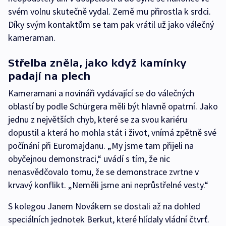
svém volnu skutečně vydal. Země mu přirostla k srdci.
Díky svým kontaktům se tam pak vrátil už jako válečný
kameraman.
Střelba zněla, jako když kamínky
padají na plech
Kameramani a novináři vydávající se do válečných
oblastí by podle Schürgera měli být hlavně opatrní. Jako
jednu z největších chyb, které se za svou kariéru
dopustil a která ho mohla stát i život, vnímá zpětně své
počínání při Euromajdanu. „My jsme tam přijeli na
obyčejnou demonstraci,“ uvádí s tím, že nic
nenasvědčovalo tomu, že se demonstrace zvrtne v
krvavý konflikt. „Neměli jsme ani neprůstřelné vesty.“
S kolegou Janem Novákem se dostali až na dohled
speciálních jednotek Berkut, které hlídaly vládní čtvrť.