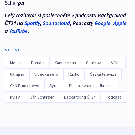
Schürger.
Celý rozhovor si poslechněte v podcastu Background
ČT24 na
Spotify
,
Soundcloud
, Podcasty
Google
,
Apple
a
YouTube
.
ŠTÍTKY
Média
Domácí
Kameraman
Charkov
Válka
Ukrajina
Videokamera
Rusko
Česká televize
CNN Prima News
Sýrie
Ruská invaze na Ukrajinu
Kyjev
Ján Schürger
Background ČT24
Podcast