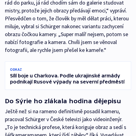
rád do parku, já rád chodím sám do galerie studovat
mistry, protože jejich obrazy předávají emoci,“ vypráví.
Přesvědčen o tom, že člověk by měl dělat práci, kterou
miluje, vybral si Schürger nakonec variantu zachycení
obrazu čočkou kamery. „Super malíř nejsem, potom se
nabízí fotografie a kamera. Chvíli jsem se věnoval
fotografii, ale rychle jsem přešel ke kameře.“
ODKAZ
Sílí boje u Charkova. Podle ukrajinské armády
podnikají Rusové výpady na severní předměstí
Do Sýrie ho zlákala hodina dějepisu
Ještě než si na rameno definitivně posadil kameru,
pracoval Schürger v České televizi jako videoinženýr.
„To je technická profese, která koriguje obraz a sedí s
šéfkameramanem, který řídí záběry,“ říká. Vysedávat