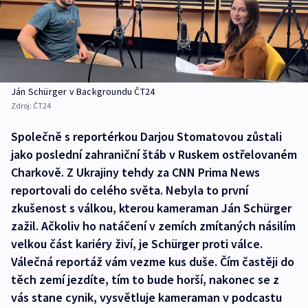
Ján Schürger v Backgroundu ČT24
Zdroj:
ČT24
Společně s reportérkou Darjou Stomatovou zůstali
jako poslední zahraniční štáb v Ruskem ostřelovaném
Charkově. Z Ukrajiny tehdy za CNN Prima News
reportovali do celého světa. Nebyla to první
zkušenost s válkou, kterou kameraman Ján Schürger
zažil. Ačkoliv ho natáčení v zemích zmítaných násilím
velkou část kariéry živí, je Schürger proti válce.
Válečná reportáž vám vezme kus duše. Čím častěji do
těch zemí jezdíte, tím to bude horší, nakonec se z
vás stane cynik, vysvětluje kameraman v podcastu