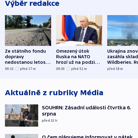
Výběr redakce
Ze státního fondu
Omezený útok
Ukrajina zno
dopravy
Ruska na NATO
zasáhla skla
nedostanou letos
hrozí už na podzim,
Wildberies. 
kraje na silnice ani
varují tajné služby
útočili v Cha
09:15
před 17
m
09:05
před 52
m
před 58
m
korunu, řekl Půta
USA
oblasti
Aktuálně z rubriky
Média
SOUHRN: Zásadní události čtvrtka 6.
srpna
před 15
h
O čem plánujeme informovat v pátek