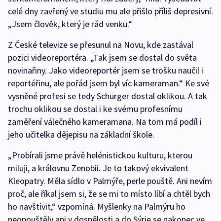
celé dny zavřený ve studiu mu ale přišlo příliš depresivní.
„Jsem člověk, který je rád venku.“
Z České televize se přesunul na Novu, kde zastával
pozici videoreportéra. „Tak jsem se dostal do světa
novinařiny. Jako videoreportér jsem se trošku naučil i
reportéřinu, ale pořád jsem byl víc kameraman.“ Ke své
vysněné profesi se tedy Schürger dostal oklikou. A tak
trochu oklikou se dostal i ke svému profesnímu
zaměření válečného kameramana. Na tom má podíl i
jeho učitelka dějepisu na základní škole.
„Probírali jsme právě helénistickou kulturu, kterou
miluji, a královnu Zenobii. Je to takový ekvivalent
Kleopatry. Měla sídlo v Palmýře, perle pouště. Ani nevím
proč, ale říkal jsem si, že se mi to místo líbí a chtěl bych
ho navštívit,“ vzpomíná. Myšlenky na Palmýru ho
neopouštěly ani v dospělosti a do Sýrie se nakonec ve