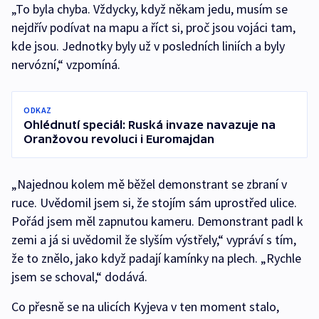
„To byla chyba. Vždycky, když někam jedu, musím se
nejdřív podívat na mapu a říct si, proč jsou vojáci tam,
kde jsou. Jednotky byly už v posledních liniích a byly
nervózní,“ vzpomíná.
ODKAZ
Ohlédnutí speciál: Ruská invaze navazuje na
Oranžovou revoluci i Euromajdan
„Najednou kolem mě běžel demonstrant se zbraní v
ruce. Uvědomil jsem si, že stojím sám uprostřed ulice.
Pořád jsem měl zapnutou kameru. Demonstrant padl k
zemi a já si uvědomil že slyším výstřely,“ vypráví s tím,
že to znělo, jako když padají kamínky na plech. „Rychle
jsem se schoval,“ dodává.
Co přesně se na ulicích Kyjeva v ten moment stalo,