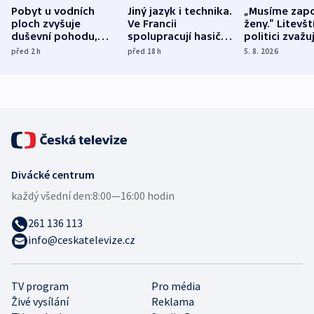
Pobyt u vodních
Jiný jazyk i technika.
„Musíme zapo
ploch zvyšuje
Ve Francii
ženy.“ Litevšt
duševní pohodu,
spolupracují hasiči z
politici zvažuj
ukázala
různých zemí
dohodu o
před 2
h
před 18
h
5. 8. 2026
mezinárodní studie
demografii
Divácké centrum
každý všední den:
8:00—16:00 hodin
261 136 113
info@ceskatelevize.cz
TV program
Pro média
Živé vysílání
Reklama