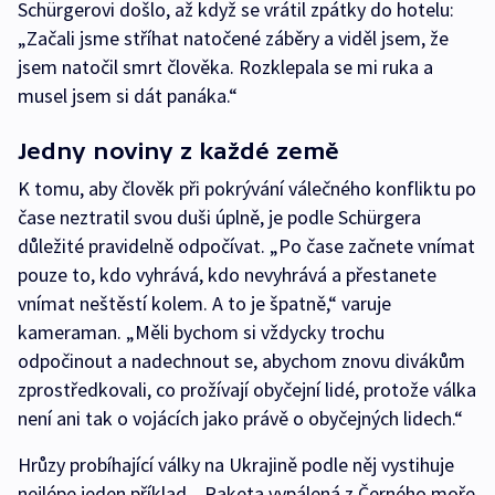
Schürgerovi došlo, až když se vrátil zpátky do hotelu:
„Začali jsme stříhat natočené záběry a viděl jsem, že
jsem natočil smrt člověka. Rozklepala se mi ruka a
musel jsem si dát panáka.“
Jedny noviny z každé země
K tomu, aby člověk při pokrývání válečného konfliktu po
čase neztratil svou duši úplně, je podle Schürgera
důležité pravidelně odpočívat. „Po čase začnete vnímat
pouze to, kdo vyhrává, kdo nevyhrává a přestanete
vnímat neštěstí kolem. A to je špatně,“ varuje
kameraman. „Měli bychom si vždycky trochu
odpočinout a nadechnout se, abychom znovu divákům
zprostředkovali, co prožívají obyčejní lidé, protože válka
není ani tak o vojácích jako právě o obyčejných lidech.“
Hrůzy probíhající války na Ukrajině podle něj vystihuje
nejlépe jeden příklad. „Raketa vypálená z Černého moře