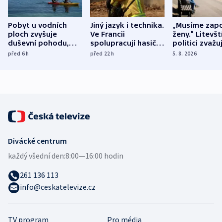
Pobyt u vodních
Jiný jazyk i technika.
„Musíme zapo
ploch zvyšuje
Ve Francii
ženy.“ Litevšt
duševní pohodu,
spolupracují hasiči z
politici zvažuj
ukázala
různých zemí
dohodu o
před 6
h
před 22
h
5. 8. 2026
mezinárodní studie
demografii
Divácké centrum
každý všední den:
8:00—16:00 hodin
261 136 113
info@ceskatelevize.cz
TV program
Pro média