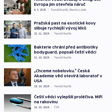
Evropa jim otevřela náruč
6. 5. 2025
|
Tomáš Karlík
,
Martin Lulák
Pražská past na exotické kovy
slibuje rychlejší vývoj léků
21. 11. 2024
|
Tomáš Karlík
Bakterie chrání před antibiotiky
bodyguard, popsali čeští vědci
31. 10. 2024
|
Tomáš Karlík
„Chceme nobelovku.“ Česká
Akademie věd otevírá laboratoř v
USA
18. 10. 2024
|
Tomáš Karlík
Čeští vědci vylepšili proléčiva. Míří
na rakovinu
16. 10. 2024
|
ČTK