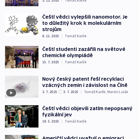
2. 12. 2025
|
Tomáš Karlík
Čeští vědci vylepšili nanomotor. Je
to důležitý krok k molekulárním
strojům
6. 11. 2025
|
Tomáš Karlík
Čeští studenti zazářili na světové
chemické olympiádě
15. 7. 2025
|
Tomáš Karlík
Nový český patent řeší recyklaci
vzácných zemin i závislost na Číně
2. 7. 2025
3. 7. 2025
|
Tomáš Karlík
,
Martin Lulák
Čeští vědci objevili zatím nepopsaný
fyzikální jev
19. 5. 2025
|
Tomáš Karlík
Američtí vědci uvažují o emigraci.