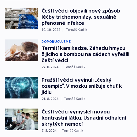
Čeští vědci objevili nový způsob
léčby trichomoniázy, sexuálně
přenosné infekce
10. 10. 2024
|
Tomáš Karlík
DOPORUČUJEME
Termití kamikadze. Záhadu hmyzu
žijícího s bombou na zádech vyřešili
čeští vědci
27. 8. 2024
|
Tomáš Karlík
Pražští vědci vyvinuli „český
ozempic“. V mozku snižuje chuť k
jídlu
21. 8. 2024
|
Tomáš Karlík
Čeští vědci vymysleli novou
kontrastní látku. Usnadní odhalení
skrytých nemocí
7. 8. 2024
|
Tomáš Karlík