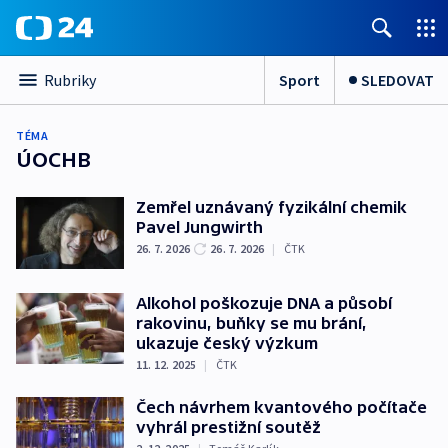
Sport
SLEDOVAT
Rubriky
TÉMA
ÚOCHB
Zemřel uznávaný fyzikální chemik
Pavel Jungwirth
26. 7. 2026
26. 7. 2026
|
ČTK
Alkohol poškozuje DNA a působí
rakovinu, buňky se mu brání,
ukazuje český výzkum
11. 12. 2025
|
ČTK
Čech návrhem kvantového počítače
vyhrál prestižní soutěž