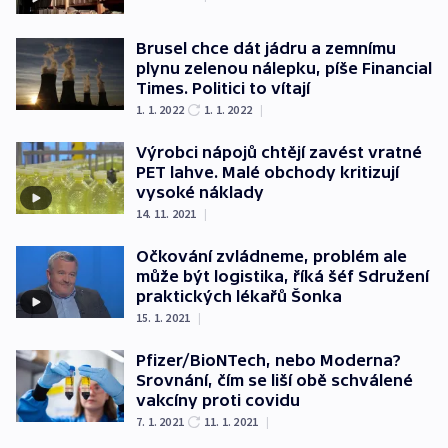
Brusel chce dát jádru a zemnímu
plynu zelenou nálepku, píše Financial
Times. Politici to vítají
1. 1. 2022
1. 1. 2022
|
Výrobci nápojů chtějí zavést vratné
PET lahve. Malé obchody kritizují
vysoké náklady
14. 11. 2021
|
Očkování zvládneme, problém ale
může být logistika, říká šéf Sdružení
praktických lékařů Šonka
15. 1. 2021
|
Pfizer/BioNTech, nebo Moderna?
Srovnání, čím se liší obě schválené
vakcíny proti covidu
7. 1. 2021
11. 1. 2021
|