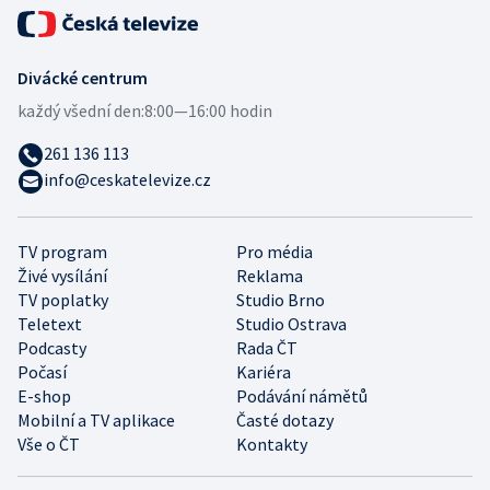
Divácké centrum
každý všední den:
8:00—16:00 hodin
261 136 113
info@ceskatelevize.cz
TV program
Pro média
Živé vysílání
Reklama
TV poplatky
Studio Brno
Teletext
Studio Ostrava
Podcasty
Rada ČT
Počasí
Kariéra
E-shop
Podávání námětů
Mobilní a TV aplikace
Časté dotazy
Vše o ČT
Kontakty