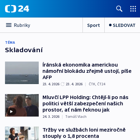
Sport
SLEDOVAT
Rubriky
TÉMA
Skladování
Íránská ekonomika americkou
námořní blokádu zřejmě ustojí, píše
AFP
23. 4. 2026
23. 4. 2026
|
ČTK
,
ČT24
Mluvčí LPP Holding: Chtějí-li po nás
politici větší zabezpečení našich
prostor, ať nám řeknou jak
24. 3. 2026
|
Tomáš Vlach
Tržby ve službách loni meziročně
stouply o 1,8 procenta