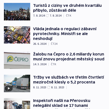
Turistů z ciziny ve druhém kvartálu
přibylo, zůstávali déle
7. 8. 2024
7. 8. 2024
|
ČTK
Vláda jednala o regulaci zábavní
pyrotechniky. Ministři se ale
neshodují
26. 6. 2024
|
ČT24
Žalobu na Čepro o 2,6 miliardy korun
musí znovu projednat městský soud
14. 3. 2024
|
ČTK
Tržby ve službách ve třetím čtvrtletí
meziročně klesly o 5,2 procenta
8. 11. 2023
8. 11. 2023
|
Inspektoři našli na Přerovsku
nelegální sklad se 17 tunami