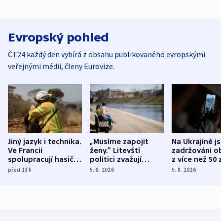
Evropský pohled
ČT24 každý den vybírá z obsahu publikovaného evropskými
veřejnými médii, členy Eurovize.
Jiný jazyk i technika.
„Musíme zapojit
Na Ukrajině j
Ve Francii
ženy.“ Litevští
zadržováni o
spolupracují hasiči z
politici zvažují
z více než 50 
různých zemí
dohodu o
Bojovali na s
před 13
h
5. 8. 2026
5. 8. 2026
demografii
Ruska