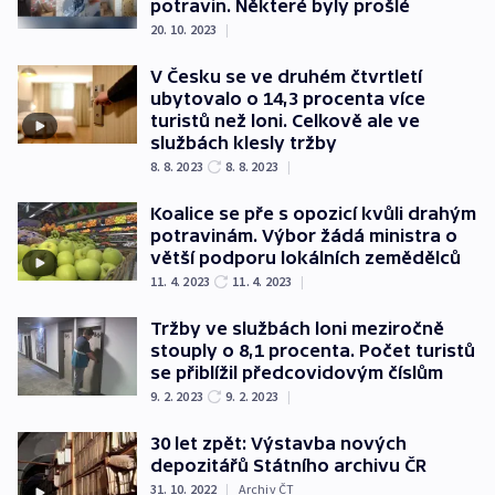
potravin. Některé byly prošlé
20. 10. 2023
|
V Česku se ve druhém čtvrtletí
ubytovalo o 14,3 procenta více
turistů než loni. Celkově ale ve
službách klesly tržby
8. 8. 2023
8. 8. 2023
|
Koalice se pře s opozicí kvůli drahým
potravinám. Výbor žádá ministra o
větší podporu lokálních zemědělců
11. 4. 2023
11. 4. 2023
|
Tržby ve službách loni meziročně
stouply o 8,1 procenta. Počet turistů
se přiblížil předcovidovým číslům
9. 2. 2023
9. 2. 2023
|
30 let zpět: Výstavba nových
depozitářů Státního archivu ČR
31. 10. 2022
|
Archiv ČT