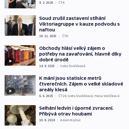
9. 2. 2026
|
ČTK
Soud zrušil zastavení stíhání
Viktoriagruppe v kauze podvodu s
naftou
19. 11. 2025
|
ČTK
Obchody hlásí velký zájem o
potřeby na zavařování, hlavně díky
dobré úrodě
14. 9. 2025
|
Iveta Dvořáková
K mání jsou statisíce metrů
čtverečních. Zájem o velké skladové
areály klesá
6. 6. 2025
|
ČT24
,
Iveta Dvořáková
,
Hana Vorlíčková
Selhání ledvin i úporné zvracení.
Přibývá otrav houbami
10. 8. 2024
|
Adam Kryhut