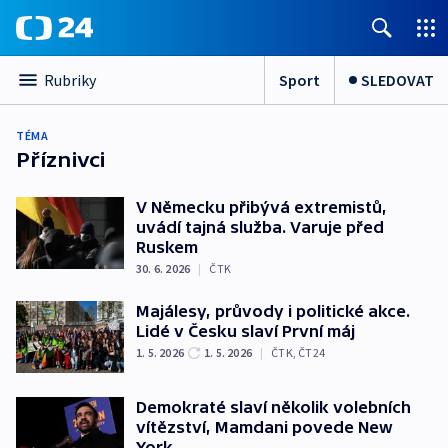
Sport
SLEDOVAT
Rubriky
TÉMA
Příznivci
V Německu přibývá extremistů,
uvádí tajná služba. Varuje před
Ruskem
30. 6. 2026
|
ČTK
Majálesy, průvody i politické akce.
Lidé v Česku slaví První máj
1. 5. 2026
1. 5. 2026
|
ČTK
,
ČT24
Demokraté slaví několik volebních
vítězství, Mamdani povede New
York