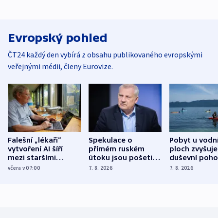
Evropský pohled
ČT24 každý den vybírá z obsahu publikovaného evropskými
veřejnými médii, členy Eurovize.
Falešní „lékaři“
Spekulace o
Pobyt u vodn
vytvoření AI šíří
přímém ruském
ploch zvyšuje
mezi staršími
útoku jsou pošetilé,
duševní poho
Poláky nebezpečné
míní estonský
ukázala
včera v 07:00
7. 8. 2026
7. 8. 2026
zdravotní rady
bezpečnostní
mezinárodní 
expert