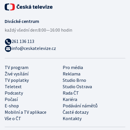
Divácké centrum
každý všední den:
8:00—16:00 hodin
261 136 113
info@ceskatelevize.cz
TV program
Pro média
Živé vysílání
Reklama
TV poplatky
Studio Brno
Teletext
Studio Ostrava
Podcasty
Rada ČT
Počasí
Kariéra
E-shop
Podávání námětů
Mobilní a TV aplikace
Časté dotazy
Vše o ČT
Kontakty