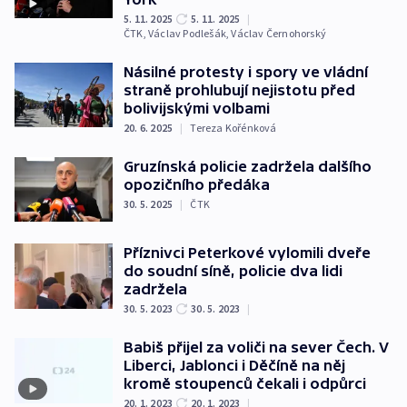
5. 11. 2025
5. 11. 2025
|
ČTK
,
Václav Podlešák
,
Václav Černohorský
Násilné protesty i spory ve vládní
straně prohlubují nejistotu před
bolivijskými volbami
20. 6. 2025
|
Tereza Kořénková
Gruzínská policie zadržela dalšího
opozičního předáka
30. 5. 2025
|
ČTK
Příznivci Peterkové vylomili dveře
do soudní síně, policie dva lidi
zadržela
30. 5. 2023
30. 5. 2023
|
Babiš přijel za voliči na sever Čech. V
Liberci, Jablonci i Děčíně na něj
kromě stoupenců čekali i odpůrci
20. 1. 2023
20. 1. 2023
|