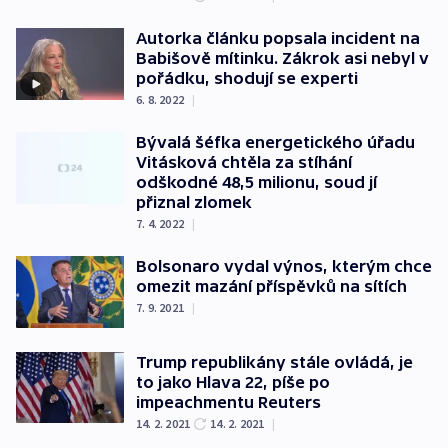
Autorka článku popsala incident na
Babišově mítinku. Zákrok asi nebyl v
pořádku, shodují se experti
6. 8. 2022
|
Bývalá šéfka energetického úřadu
Vitásková chtěla za stíhání
odškodné 48,5 milionu, soud jí
přiznal zlomek
7. 4. 2022
|
Bolsonaro vydal výnos, kterým chce
omezit mazání příspěvků na sítích
7. 9. 2021
|
Trump republikány stále ovládá, je
to jako Hlava 22, píše po
impeachmentu Reuters
14. 2. 2021
14. 2. 2021
|