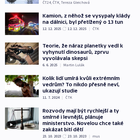
ČT24
,
ČTK
,
Tereza Gleichová
Kamion, z něhož se vysypaly klády
na dálnici, byl přetížený o 13 tun
12. 12. 2025
12. 12. 2025
|
ČTK
Teorie, že náraz planetky vedl k
vyhynutí dinosaurů, zprvu
vyvolávala skepsi
6. 6. 2025
|
Martin Lulák
Kolik lidí umírá kvůli extrémním
vedrům? To nikdo přesně neví,
ukazují studie
11. 7. 2024
|
ČTK
Rozvody mají být rychlejší a ty
smírné i levnější, plánuje
ministerstvo. Novelou chce také
zakázat bití dětí
23. 10. 2023
23. 10. 2023
|
mus