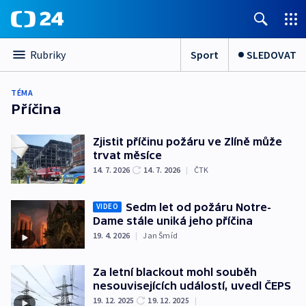
Sport
SLEDOVAT
Rubriky
TÉMA
Příčina
Zjistit příčinu požáru ve Zlíně může
trvat měsíce
14. 7. 2026
14. 7. 2026
|
ČTK
Sedm let od požáru Notre-
VIDEO
Dame stále uniká jeho příčina
19. 4. 2026
|
Jan Šmíd
Za letní blackout mohl souběh
nesouvisejících událostí, uvedl ČEPS
19. 12. 2025
19. 12. 2025
|