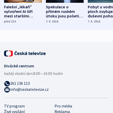
Falešní „lékaři“
Spekulace o
Pobyt u vodn
vytvoření AI šíří
přímém ruském
ploch zvyšuje
mezi staršími
útoku jsou pošetilé,
duševní poho
Poláky nebezpečné
míní estonský
ukázala
před 23
h
7. 8. 2026
7. 8. 2026
zdravotní rady
bezpečnostní
mezinárodní 
expert
Divácké centrum
každý všední den:
8:00—16:00 hodin
261 136 113
info@ceskatelevize.cz
TV program
Pro média
Živé vysílání
Reklama