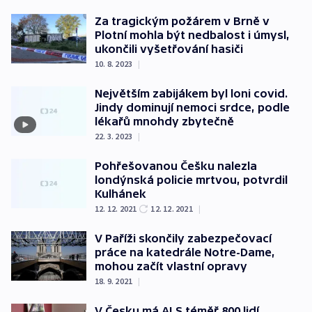
Za tragickým požárem v Brně v
Plotní mohla být nedbalost i úmysl,
ukončili vyšetřování hasiči
10. 8. 2023
|
Největším zabijákem byl loni covid.
Jindy dominují nemoci srdce, podle
lékařů mnohdy zbytečně
22. 3. 2023
|
Pohřešovanou Češku nalezla
londýnská policie mrtvou, potvrdil
Kulhánek
12. 12. 2021
12. 12. 2021
|
V Paříži skončily zabezpečovací
práce na katedrále Notre-Dame,
mohou začít vlastní opravy
18. 9. 2021
|
V Česku má ALS téměř 800 lidí,