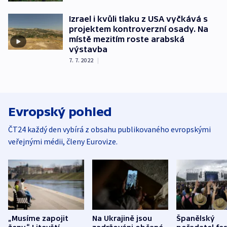
Izrael i kvůli tlaku z USA vyčkává s
projektem kontroverzní osady. Na
místě mezitím roste arabská
výstavba
7. 7. 2022
|
Evropský pohled
ČT24 každý den vybírá z obsahu publikovaného evropskými
veřejnými médii, členy Eurovize.
„Musíme zapojit
Na Ukrajině jsou
Španělský