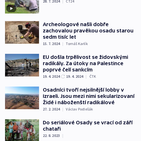
28. 7. 2024
|
ČT24
Archeologové našli dobře
zachovalou pravěkou osadu starou
sedm tisíc let
15. 7. 2024
|
Tomáš Karlík
EU došla trpělivost se židovskými
radikály. Za útoky na Palestince
poprvé čelí sankcím
19. 4. 2024
19. 4. 2024
|
ČTK
Osadníci tvoří nejsilnější lobby v
Izraeli. Jsou mezi nimi sekularizovaní
Židé i náboženští radikálové
27. 2. 2024
|
Václav Podlešák
Do seriálové Osady se vrací od září
chataři
22. 8. 2023
|