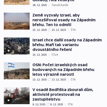
28. 12. 2025
|
Tomáš Karlík
Země vyzvaly Izrael, aby
nerozšiřoval osady na Západním
břehu. Ten to odmítl
25. 12. 2025
25. 12. 2025
|
ČTK
Izrael chce další osady na Západním
břehu. Maří tak variantu
dvoustátního řešení
23. 12. 2025
|
ČT24
OSN: Počet izraelských osad
budovaných na Západním břehu
letos výrazně narostl
13. 12. 2025
13. 12. 2025
|
ČTK
V osadě Bedřiška zbourali dům,
aktivisté protestovali na
zastupitelstvu
8. 12. 2025
8. 12. 2025
|
ČTK