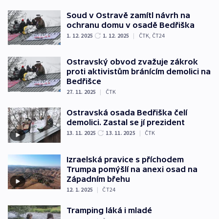
Soud v Ostravě zamítl návrh na
ochranu domu v osadě Bedřiška
1. 12. 2025
1. 12. 2025
|
ČTK
,
ČT24
Ostravský obvod zvažuje zákrok
proti aktivistům bránícím demolici na
Bedřišce
27. 11. 2025
|
ČTK
Ostravská osada Bedřiška čelí
demolici. Zastal se jí prezident
13. 11. 2025
13. 11. 2025
|
ČTK
Izraelská pravice s příchodem
Trumpa pomýšlí na anexi osad na
Západním břehu
12. 1. 2025
|
ČT24
Tramping láká i mladé