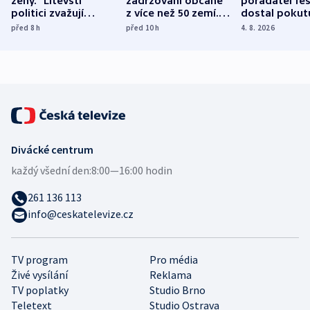
ženy.“ Litevští
zadržováni občané
pořadatel fes
politici zvažují
z více než 50 zemí.
dostal pokut
dohodu o
Bojovali na straně
nekalé prakti
před 8
h
před 10
h
4. 8. 2026
demografii
Ruska
Divácké centrum
každý všední den:
8:00—16:00 hodin
261 136 113
info@ceskatelevize.cz
TV program
Pro média
Živé vysílání
Reklama
TV poplatky
Studio Brno
Teletext
Studio Ostrava