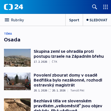
Sport
SLEDOVAT
Rubriky
TÉMA
Osada
Skupina zemí se ohradila proti
postupu Izraele na Západním břehu
17. 2. 2026
|
ČTK
Povolení zbourat domy v osadě
Bedřiška bylo nezákonné, rozhodl
ostravský magistrát
20. 1. 2026
20. 1. 2026
|
Tomáš Pikl
Bezhlavá těla ve slovenském
pravěkém „velkoměstě“ jsou objev
dekády, říká vědkyně