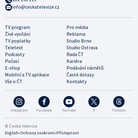
info@ceskatelevize.cz
TV program
Pro média
Živé vysílání
Reklama
TV poplatky
Studio Brno
Teletext
Studio Ostrava
Podcasty
Rada ČT
Počasí
Kariéra
E-shop
Podávání námětů
Mobilní a TV aplikace
Časté dotazy
Vše o ČT
Kontakty
Instagram
Facebook
YouTube
X
Threads
© Česká televize
•
•
English
Ochrana soukromí
Přístupnost