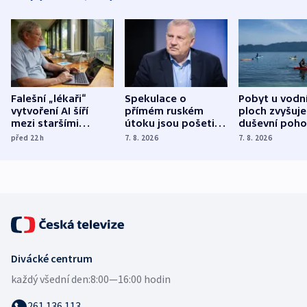
Falešní „lékaři“
Spekulace o
Pobyt u vodn
vytvoření AI šíří
přímém ruském
ploch zvyšuje
mezi staršími
útoku jsou pošetilé,
duševní poho
Poláky nebezpečné
míní estonský
ukázala
před 22
h
7. 8. 2026
7. 8. 2026
zdravotní rady
bezpečnostní
mezinárodní 
expert
Divácké centrum
každý všední den:
8:00—16:00 hodin
261 136 113