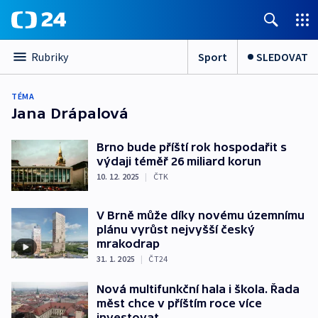
Sport
SLEDOVAT
Rubriky
TÉMA
Jana Drápalová
Brno bude příští rok hospodařit s
výdaji téměř 26 miliard korun
10. 12. 2025
|
ČTK
V Brně může díky novému územnímu
plánu vyrůst nejvyšší český
mrakodrap
31. 1. 2025
|
ČT24
Nová multifunkční hala i škola. Řada
měst chce v příštím roce více
investovat