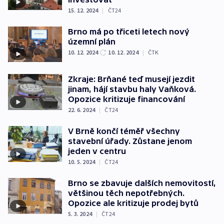
15. 12. 2024
|
ČT24
Brno má po třiceti letech nový
územní plán
10. 12. 2024
10. 12. 2024
|
ČTK
Zkraje: Brňané teď musejí jezdit
jinam, hájí stavbu haly Vaňková.
Opozice kritizuje financování
22. 6. 2024
|
ČT24
V Brně končí téměř všechny
stavební úřady. Zůstane jenom
jeden v centru
10. 5. 2024
|
ČT24
Brno se zbavuje dalších nemovitostí,
většinou těch nepotřebných.
Opozice ale kritizuje prodej bytů
5. 3. 2024
|
ČT24