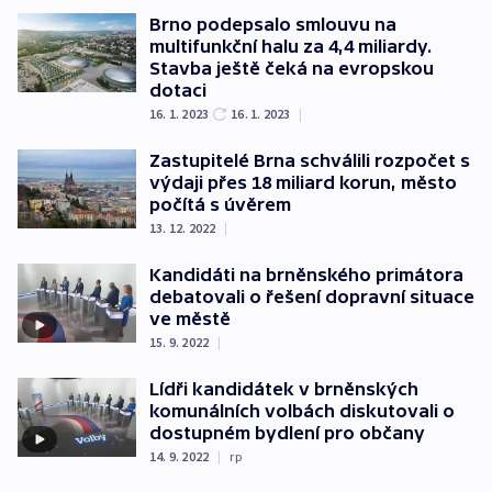
Brno podepsalo smlouvu na
multifunkční halu za 4,4 miliardy.
Stavba ještě čeká na evropskou
dotaci
16. 1. 2023
16. 1. 2023
|
Zastupitelé Brna schválili rozpočet s
výdaji přes 18 miliard korun, město
počítá s úvěrem
13. 12. 2022
|
Kandidáti na brněnského primátora
debatovali o řešení dopravní situace
ve městě
15. 9. 2022
|
Lídři kandidátek v brněnských
komunálních volbách diskutovali o
dostupném bydlení pro občany
14. 9. 2022
|
rp