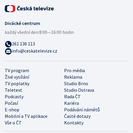
Divácké centrum
každý všední den:
8:00—16:00 hodin
261 136 113
info@ceskatelevize.cz
TV program
Pro média
Živé vysílání
Reklama
TV poplatky
Studio Brno
Teletext
Studio Ostrava
Podcasty
Rada ČT
Počasí
Kariéra
E-shop
Podávání námětů
Mobilní a TV aplikace
Časté dotazy
Vše o ČT
Kontakty