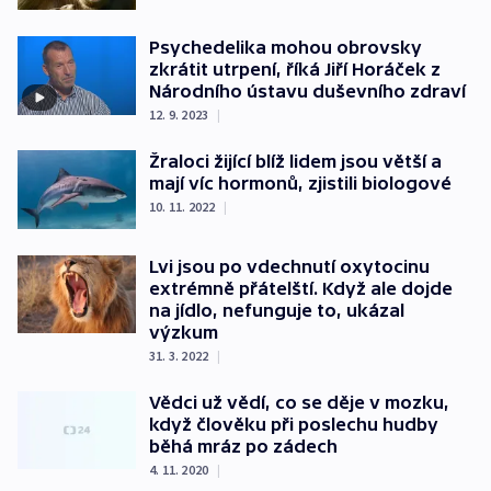
Psychedelika mohou obrovsky
zkrátit utrpení, říká Jiří Horáček z
Národního ústavu duševního zdraví
12. 9. 2023
|
Žraloci žijící blíž lidem jsou větší a
mají víc hormonů, zjistili biologové
10. 11. 2022
|
Lvi jsou po vdechnutí oxytocinu
extrémně přátelští. Když ale dojde
na jídlo, nefunguje to, ukázal
výzkum
31. 3. 2022
|
Vědci už vědí, co se děje v mozku,
když člověku při poslechu hudby
běhá mráz po zádech
4. 11. 2020
|