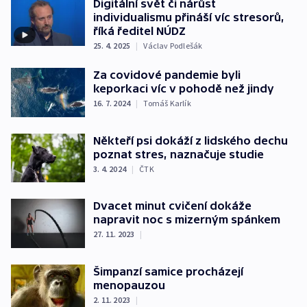
Digitální svět či nárůst
individualismu přináší víc stresorů,
říká ředitel NÚDZ
25. 4. 2025
|
Václav Podlešák
Za covidové pandemie byli
keporkaci víc v pohodě než jindy
16. 7. 2024
|
Tomáš Karlík
Někteří psi dokáží z lidského dechu
poznat stres, naznačuje studie
3. 4. 2024
|
ČTK
Dvacet minut cvičení dokáže
napravit noc s mizerným spánkem
27. 11. 2023
|
Šimpanzí samice procházejí
menopauzou
2. 11. 2023
|