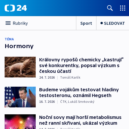
Sport
SLEDOVAT
Rubriky
TÉMA
Hormony
Královny rypošů chemicky „kastrují“
své konkurentky, popsal výzkum s
českou účastí
24. 7. 2026
|
Tomáš Karlík
Budeme vojákům testovat hladiny
testosteronu, oznámil Hegseth
16. 7. 2026
|
ČTK
,
Lukáš Smrkovský
Noční sovy mají horší metabolismus
než ranní skřivani, ukázal výzkum