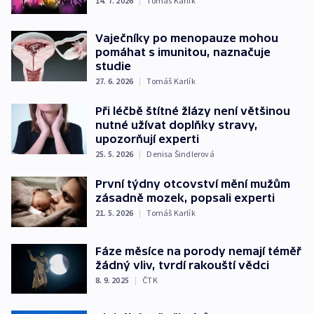
14. 7. 2026
|
Tomáš Karlík
Vaječníky po menopauze mohou
pomáhat s imunitou, naznačuje
studie
27. 6. 2026
|
Tomáš Karlík
Při léčbě štítné žlázy není většinou
nutné užívat doplňky stravy,
upozorňují experti
25. 5. 2026
|
Denisa Šindlerová
První týdny otcovství mění mužům
zásadně mozek, popsali experti
21. 5. 2026
|
Tomáš Karlík
Fáze měsíce na porody nemají téměř
žádný vliv, tvrdí rakouští vědci
8. 9. 2025
|
ČTK