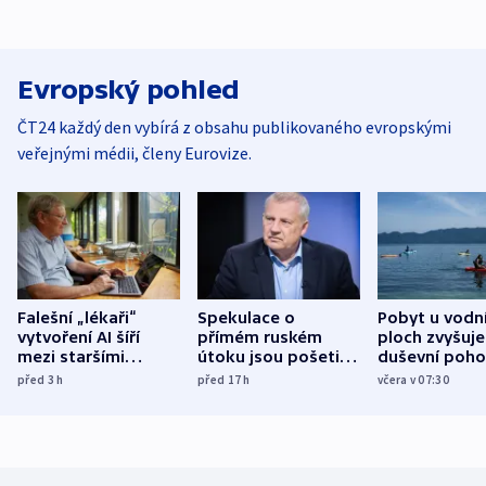
Evropský pohled
ČT24 každý den vybírá z obsahu publikovaného evropskými
veřejnými médii, členy Eurovize.
Falešní „lékaři“
Spekulace o
Pobyt u vodn
vytvoření AI šíří
přímém ruském
ploch zvyšuje
mezi staršími
útoku jsou pošetilé,
duševní poho
Poláky nebezpečné
míní estonský
ukázala
před 3
h
před 17
h
včera v 07:30
zdravotní rady
bezpečnostní
mezinárodní 
expert