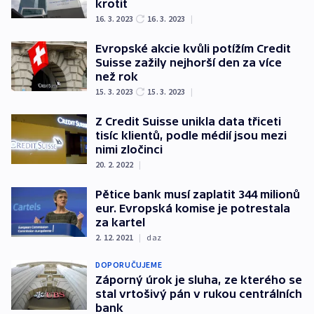
krotit
16. 3. 2023
16. 3. 2023
|
Evropské akcie kvůli potížím Credit
Suisse zažily nejhorší den za více
než rok
15. 3. 2023
15. 3. 2023
|
Z Credit Suisse unikla data třiceti
tisíc klientů, podle médií jsou mezi
nimi zločinci
20. 2. 2022
|
Pětice bank musí zaplatit 344 milionů
eur. Evropská komise je potrestala
za kartel
2. 12. 2021
|
daz
DOPORUČUJEME
Záporný úrok je sluha, ze kterého se
stal vrtošivý pán v rukou centrálních
bank