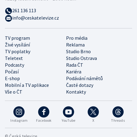
261 136 113
info@ceskatelevize.cz
TV program
Pro média
Živé vysílání
Reklama
TV poplatky
Studio Brno
Teletext
Studio Ostrava
Podcasty
Rada ČT
Počasí
Kariéra
E-shop
Podávání námětů
Mobilní a TV aplikace
Časté dotazy
Vše o ČT
Kontakty
Instagram
Facebook
YouTube
X
Threads
© Česká televize