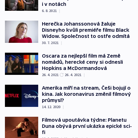
i v notách
6. 8. 2021
|
Herečka Johanssonová žaluje
Disneyho kvůli premiéře filmu Black
Widow. Společnost to ostře odmítá
30. 7. 2021
|
Oscara za nejlepší film má Země
nomádů, herecké ceny si odnesli
Hopkins a McDormandová
26. 4. 2021
26. 4. 2021
|
Amerika míří na stream, Češi bojují o
kina. Jak koronavirus změnil filmový
průmysl?
14. 12. 2020
|
Filmová upoutávka týdne: Planetu
Duna obývá první ukázka epické sci-
fi