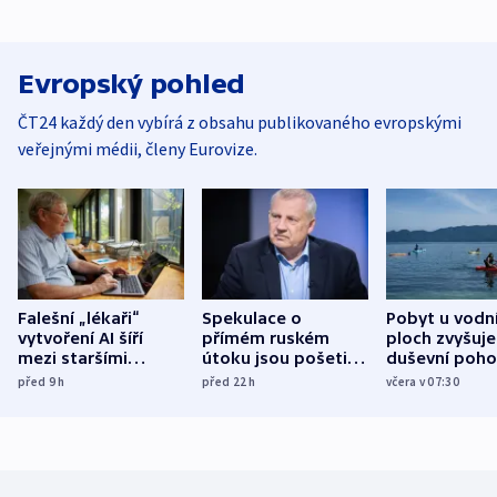
Evropský pohled
ČT24 každý den vybírá z obsahu publikovaného evropskými
veřejnými médii, členy Eurovize.
Falešní „lékaři“
Spekulace o
Pobyt u vodn
vytvoření AI šíří
přímém ruském
ploch zvyšuje
mezi staršími
útoku jsou pošetilé,
duševní poho
Poláky nebezpečné
míní estonský
ukázala
před 9
h
před 22
h
včera v 07:30
zdravotní rady
bezpečnostní
mezinárodní 
expert