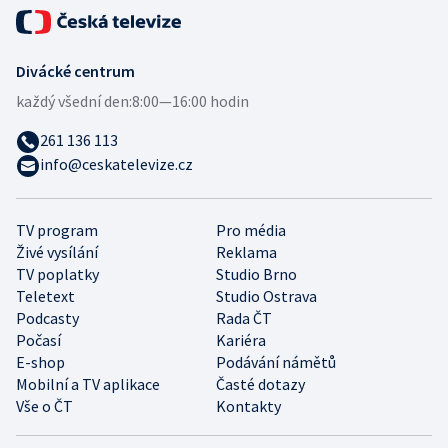
Divácké centrum
každý všední den:
8:00—16:00 hodin
261 136 113
info@ceskatelevize.cz
TV program
Pro média
Živé vysílání
Reklama
TV poplatky
Studio Brno
Teletext
Studio Ostrava
Podcasty
Rada ČT
Počasí
Kariéra
E-shop
Podávání námětů
Mobilní a TV aplikace
Časté dotazy
Vše o ČT
Kontakty