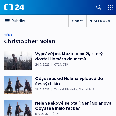
Sport
SLEDOVAT
Rubriky
TÉMA
Christopher Nolan
Vyprávěj mi, Múzo, o muži, který
dostal Homéra do memů
24. 7. 2026
|
ČT24
,
ČTK
Odysseus od Nolana vplouvá do
českých kin
16. 7. 2026
|
Tadeáš Hlavinka
,
Daniel Palát
Nejen Řekové se ptají: Není Nolanova
Odyssea málo řecká?
8. 6. 2026
|
ČT24