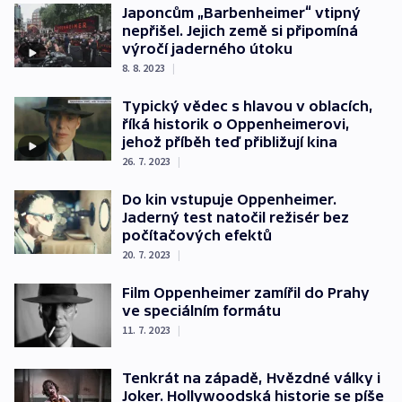
Japoncům „Barbenheimer“ vtipný
nepřišel. Jejich země si připomíná
výročí jaderného útoku
8. 8. 2023
|
Typický vědec s hlavou v oblacích,
říká historik o Oppenheimerovi,
jehož příběh teď přibližují kina
26. 7. 2023
|
Do kin vstupuje Oppenheimer.
Jaderný test natočil režisér bez
počítačových efektů
20. 7. 2023
|
Film Oppenheimer zamířil do Prahy
ve speciálním formátu
11. 7. 2023
|
Tenkrát na západě, Hvězdné války i
Joker. Hollywoodská historie se píše