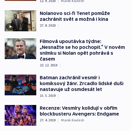
12. 9. 2020
|
Marek Koutesh
Nolanovo sci-fi Tenet pomůže
zachránit svět a možná i kina
27. 8. 2020
|
Filmová upoutávka týdne:
„Nesnažte se ho pochopit.“ V novém
snímku si Nolan opět pohrává s
časem
22. 12. 2019
|
Batman zachránil vesmír i
komiksový žánr. Zrcadlo lidské duši
nastavuje už osmdesát let
15. 5. 2019
|
Recenze: Vesmíry kolidují v obřím
blockbusteru Avengers: Endgame
27. 4. 2019
|
Marek Koutesh