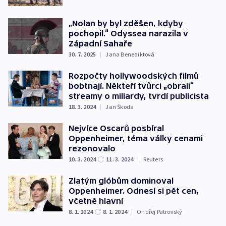
„Nolan by byl zděšen, kdyby
pochopil.“ Odyssea narazila v
Západní Sahaře
30. 7. 2025
|
Jana Benediktová
Rozpočty hollywoodských filmů
bobtnají. Někteří tvůrci „obrali“
streamy o miliardy, tvrdí publicista
18. 3. 2024
|
Jan Škoda
Nejvíce Oscarů posbíral
Oppenheimer, téma války cenami
rezonovalo
10. 3. 2024
11. 3. 2024
|
Reuters
Zlatým glóbům dominoval
Oppenheimer. Odnesl si pět cen,
včetně hlavní
8. 1. 2024
8. 1. 2024
|
Ondřej Patrovský