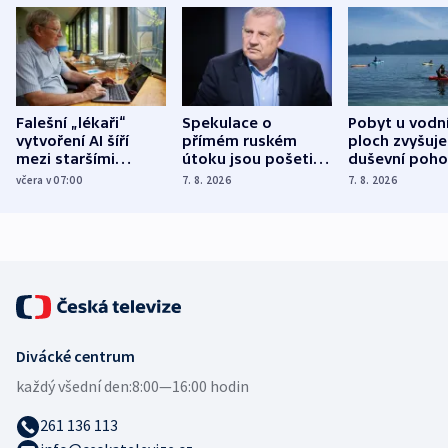
Falešní „lékaři“
Spekulace o
Pobyt u vodn
vytvoření AI šíří
přímém ruském
ploch zvyšuje
mezi staršími
útoku jsou pošetilé,
duševní poho
Poláky nebezpečné
míní estonský
ukázala
včera v 07:00
7. 8. 2026
7. 8. 2026
zdravotní rady
bezpečnostní
mezinárodní 
expert
Divácké centrum
každý všední den:
8:00—16:00 hodin
261 136 113