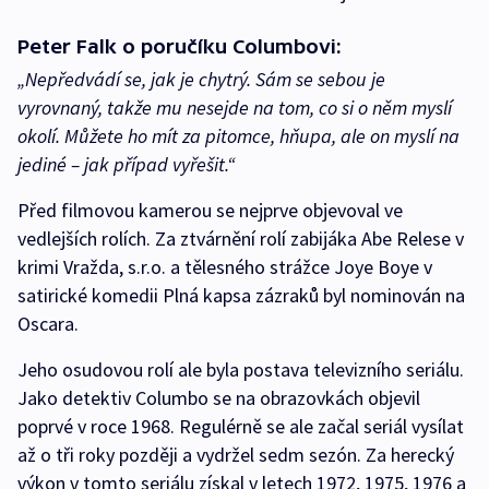
Peter Falk o poručíku Columbovi:
„Nepředvádí se, jak je chytrý. Sám se sebou je
vyrovnaný, takže mu nesejde na tom, co si o něm myslí
okolí. Můžete ho mít za pitomce, hňupa, ale on myslí na
jediné – jak případ vyřešit.“
Před filmovou kamerou se nejprve objevoval ve
vedlejších rolích. Za ztvárnění rolí zabijáka Abe Relese v
krimi Vražda, s.r.o. a tělesného strážce Joye Boye v
satirické komedii Plná kapsa zázraků byl nominován na
Oscara.
Jeho osudovou rolí ale byla postava televizního seriálu.
Jako detektiv Columbo se na obrazovkách objevil
poprvé v roce 1968. Regulérně se ale začal seriál vysílat
až o tři roky později a vydržel sedm sezón. Za herecký
výkon v tomto seriálu získal v letech 1972, 1975, 1976 a