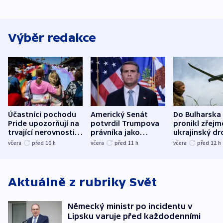
Výběr redakce
Účastníci pochodu
Americký Senát
Do Bulharska
Pride upozorňují na
potvrdil Trumpova
pronikl zřejm
trvající nerovnosti i
právníka jako
ukrajinský dr
společenskou
ministra
explodoval k
včera
před 10
h
včera
před 11
h
včera
před 12
h
atmosféru
spravedlnosti
od plynovod
Aktuálně z rubriky
Svět
Německý ministr po incidentu v
Lipsku varuje před každodenními