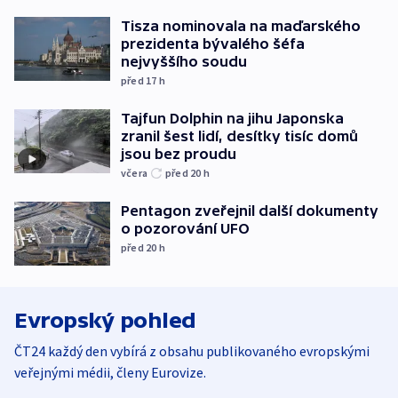
Tisza nominovala na maďarského
prezidenta bývalého šéfa
nejvyššího soudu
před 17
h
Tajfun Dolphin na jihu Japonska
zranil šest lidí, desítky tisíc domů
jsou bez proudu
včera
před 20
h
Pentagon zveřejnil další dokumenty
o pozorování UFO
před 20
h
Evropský pohled
ČT24 každý den vybírá z obsahu publikovaného evropskými
veřejnými médii, členy Eurovize.