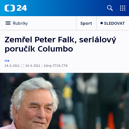
Sport
SLEDOVAT
Rubriky
Zemřel Peter Falk, seriálový
poručík Columbo
rza
24. 6. 2011
24. 6. 2011
|
Zdroj:
ČT24
,
ČTK