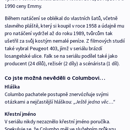
1990 ceny Emmy.
Během natáčení se oblékal do vlastních šatů, včetně
slavného pláště, který si koupil v roce 1958 a údajně mu
pro natáčení vydržel až do roku 1989, tvůrcům tak
ušetřil za svůj kostým nemalé peníze. Z filmových studií
také vybral Peugeot 403, jímž v seriálu brázdí
losangelské ulice. Falk se na seriálu podílel také jako
producent (24 dílů), režisér (2 díly) a scénárista (1 díl).
Co jste možná nevěděli o Columbovi…
Hláška
Columbo pachatele postupně znervózňuje svými
otázkami a nejčastější hláškou:
„Ještě jedna věc…“
Křestní jméno
V seriálu nikdy nezaznělo křestní jméno poručíka.
Spekuluje se, že Columbo měl ve služebním průkazu