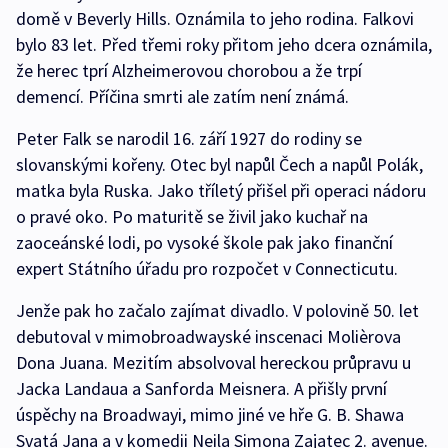
domě v Beverly Hills. Oznámila to jeho rodina. Falkovi
bylo 83 let. Před třemi roky přitom jeho dcera oznámila,
že herec tprí Alzheimerovou chorobou a že trpí
demencí. Příčina smrti ale zatím není známá.
Peter Falk se narodil 16. září 1927 do rodiny se
slovanskými kořeny. Otec byl napůl Čech a napůl Polák,
matka byla Ruska. Jako tříletý přišel při operaci nádoru
o pravé oko. Po maturitě se živil jako kuchař na
zaoceánské lodi, po vysoké škole pak jako finanční
expert Státního úřadu pro rozpočet v Connecticutu.
Jenže pak ho začalo zajímat divadlo. V polovině 50. let
debutoval v mimobroadwayské inscenaci Molièrova
Dona Juana. Mezitím absolvoval hereckou průpravu u
Jacka Landaua a Sanforda Meisnera. A přišly první
úspěchy na Broadwayi, mimo jiné ve hře G. B. Shawa
Svatá Jana a v komedii Neila Simona Zajatec 2. avenue.