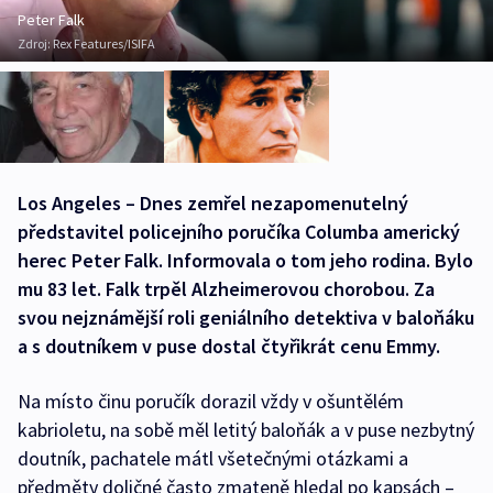
Peter Falk
Zdroj:
Rex Features/ISIFA
Los Angeles – Dnes zemřel nezapomenutelný
představitel policejního poručíka Columba americký
herec Peter Falk. Informovala o tom jeho rodina. Bylo
mu 83 let. Falk trpěl Alzheimerovou chorobou. Za
svou nejznámější roli geniálního detektiva v baloňáku
a s doutníkem v puse dostal čtyřikrát cenu Emmy.
Na místo činu poručík dorazil vždy v ošuntělém
kabrioletu, na sobě měl letitý baloňák a v puse nezbytný
doutník, pachatele mátl všetečnými otázkami a
předměty doličné často zmateně hledal po kapsách –