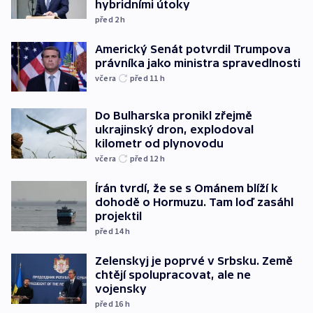
hybridními útoky
před 2
h
Americký Senát potvrdil Trumpova
právníka jako ministra spravedlnosti
včera
před 11
h
Do Bulharska pronikl zřejmě
ukrajinský dron, explodoval
kilometr od plynovodu
včera
před 12
h
Írán tvrdí, že se s Ománem blíží k
dohodě o Hormuzu. Tam loď zasáhl
projektil
před 14
h
Zelenskyj je poprvé v Srbsku. Země
chtějí spolupracovat, ale ne
vojensky
před 16
h