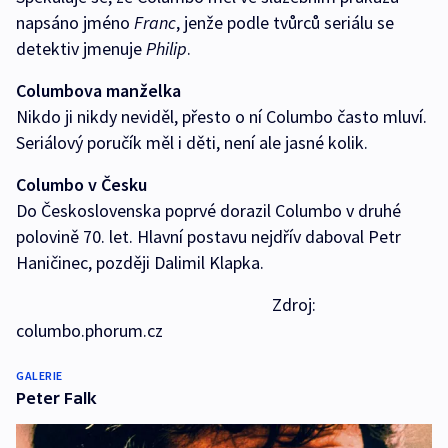
napsáno jméno
Franc
, jenže podle tvůrců seriálu se
detektiv jmenuje
Philip
.
Columbova manželka
Nikdo ji nikdy neviděl, přesto o ní Columbo často mluví.
Seriálový poručík měl i děti, není ale jasné kolik.
Columbo v Česku
Do Československa poprvé dorazil Columbo v druhé
polovině 70. let. Hlavní postavu nejdřív daboval Petr
Haničinec, později Dalimil Klapka.
Zdroj:
columbo.phorum.cz
GALERIE
Peter Falk