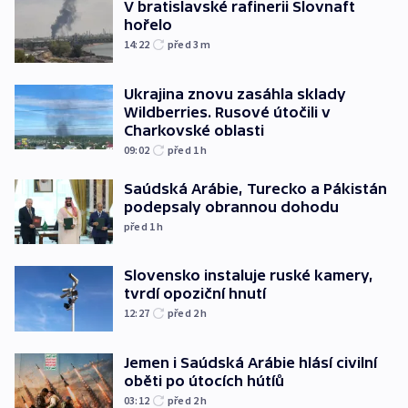
V bratislavské rafinerii Slovnaft
hořelo
14:22
před 3
m
Ukrajina znovu zasáhla sklady
Wildberries. Rusové útočili v
Charkovské oblasti
09:02
před 1
h
Saúdská Arábie, Turecko a Pákistán
podepsaly obrannou dohodu
před 1
h
Slovensko instaluje ruské kamery,
tvrdí opoziční hnutí
12:27
před 2
h
Jemen i Saúdská Arábie hlásí civilní
oběti po útocích hútíů
03:12
před 2
h