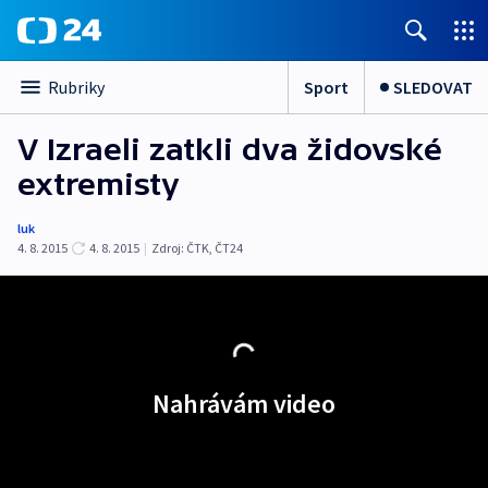
Sport
SLEDOVAT
Rubriky
V Izraeli zatkli dva židovské
extremisty
luk
4. 8. 2015
4. 8. 2015
|
Zdroj:
ČTK
,
ČT24
Nahrávám video