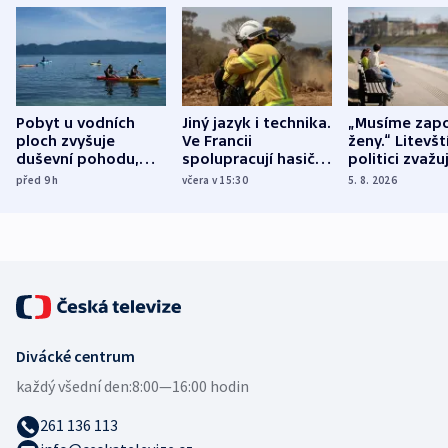
Pobyt u vodních
Jiný jazyk i technika.
„Musíme zapo
ploch zvyšuje
Ve Francii
ženy.“ Litevšt
duševní pohodu,
spolupracují hasiči z
politici zvažuj
ukázala
různých zemí
dohodu o
před 9
h
včera v 15:30
5. 8. 2026
mezinárodní studie
demografii
Divácké centrum
každý všední den:
8:00—16:00 hodin
261 136 113