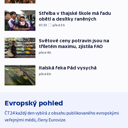
Střelba v thajské škole má řadu
obětí a desítky raněných
07:33
před 3
h
Světové ceny potravin jsou na
tříletém maximu, zjistila FAO
před 4
h
Italská řeka Pád vysychá
před 6
h
Evropský pohled
ČT24 každý den vybírá z obsahu publikovaného evropskými
veřejnými médii, členy Eurovize.