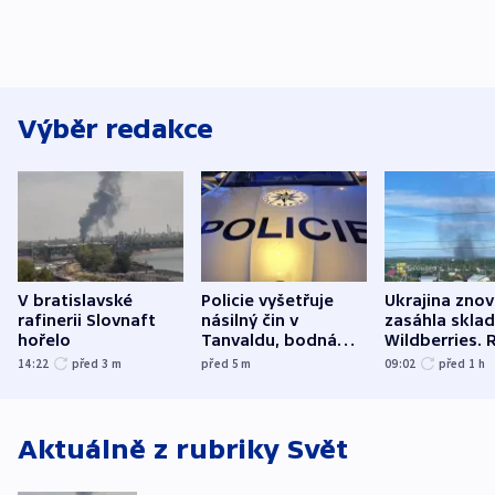
Výběr redakce
V bratislavské
Policie vyšetřuje
Ukrajina zno
rafinerii Slovnaft
násilný čin v
zasáhla skla
hořelo
Tanvaldu, bodná
Wildberries. 
zranění při něm
útočili v Cha
14:22
před 3
m
před 5
m
09:02
před 1
h
utrpěli tři lidé
oblasti
Aktuálně z rubriky
Svět