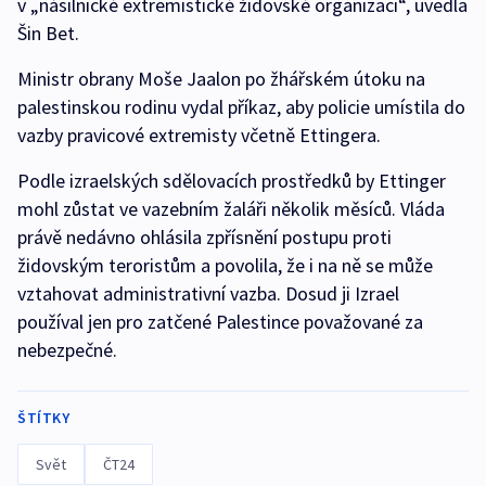
v „násilnické extremistické židovské organizaci“, uvedla
Šin Bet.
Ministr obrany Moše Jaalon po žhářském útoku na
palestinskou rodinu vydal příkaz, aby policie umístila do
vazby pravicové extremisty včetně Ettingera.
Podle izraelských sdělovacích prostředků by Ettinger
mohl zůstat ve vazebním žaláři několik měsíců. Vláda
právě nedávno ohlásila zpřísnění postupu proti
židovským teroristům a povolila, že i na ně se může
vztahovat administrativní vazba. Dosud ji Izrael
používal jen pro zatčené Palestince považované za
nebezpečné.
ŠTÍTKY
Svět
ČT24