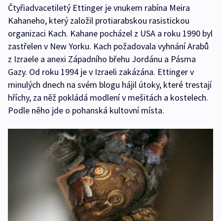
Čtyřiadvacetiletý Ettinger je vnukem rabína Meira
Kahaneho, který založil protiarabskou rasistickou
organizaci Kach. Kahane pocházel z USA a roku 1990 byl
zastřelen v New Yorku. Kach požadovala vyhnání Arabů
z Izraele a anexi Západního břehu Jordánu a Pásma
Gazy. Od roku 1994 je v Izraeli zakázána. Ettinger v
minulých dnech na svém blogu hájil útoky, které trestají
hříchy, za něž pokládá modlení v mešitách a kostelech.
Podle něho jde o pohanská kultovní místa.