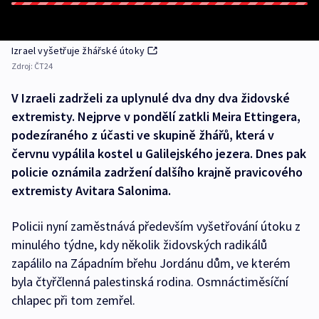
Izrael vyšetřuje žhářské útoky
Zdroj:
ČT24
V Izraeli zadrželi za uplynulé dva dny dva židovské
extremisty. Nejprve v pondělí zatkli Meira Ettingera,
podezíraného z účasti ve skupině žhářů, která v
červnu vypálila kostel u Galilejského jezera. Dnes pak
policie oznámila zadržení dalšího krajně pravicového
extremisty Avitara Salonima.
Policii nyní zaměstnává především vyšetřování útoku z
minulého týdne, kdy několik židovských radikálů
zapálilo na Západním břehu Jordánu dům, ve kterém
byla čtyřčlenná palestinská rodina. Osmnáctiměsíční
chlapec při tom zemřel.