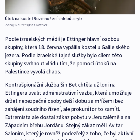
Útok na kostel Rozmnožení chlebů a ryb
Zdroj:
Reuters/Baz Ratner
Podle izraelských médií je Ettinger hlavní osobou
skupiny, která 18. června vypálila kostel u Galilejského
jezera. Podle izraelské tajné služby bylo cílem této
skupiny svrhnout vládu tím, že pomocí útoků na
Palestince vyvolá chaos.
Kontrašpionážní služba Šin Bet chtěla už loni na
Ettingera uvalit administrativní vazbu, která umožňuje
držet nebezpečné osoby delší dobu za mřížemi bez
zahájení soudního řízení, ale prokurátor to zamítl.
Extremista ale dostal zákaz pobytu v Jeruzalémě a na
Západním břehu Jordánu. Stejný zákaz měl i Avitar
Salonim, který je rovněž podezřelý z toho, že byl aktivní