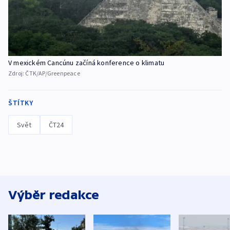
V mexickém Cancúnu začíná konference o klimatu
Zdroj:
ČTK/AP/Greenpeace
ŠTÍTKY
Svět
ČT24
Výběr redakce