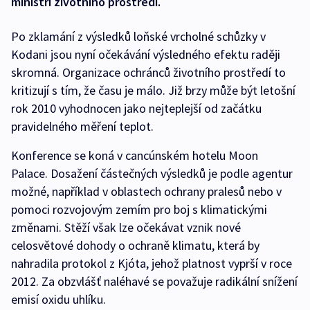
ministři životního prostředí.
Po zklamání z výsledků loňské vrcholné schůzky v
Kodani jsou nyní očekávání výsledného efektu raději
skromná. Organizace ochránců životního prostředí to
kritizují s tím, že času je málo. Již brzy může být letošní
rok 2010 vyhodnocen jako nejteplejší od začátku
pravidelného měření teplot.
Konference se koná v cancúnském hotelu Moon
Palace. Dosažení částečných výsledků je podle agentur
možné, například v oblastech ochrany pralesů nebo v
pomoci rozvojovým zemím pro boj s klimatickými
změnami. Stěží však lze očekávat vznik nové
celosvětové dohody o ochraně klimatu, která by
nahradila protokol z Kjóta, jehož platnost vyprší v roce
2012. Za obzvlášť naléhavé se považuje radikální snížení
emisí oxidu uhlíku.