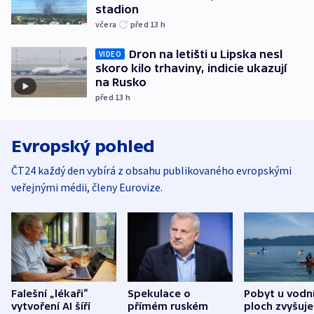
stadion
včera
před 13
h
Dron na letišti u Lipska nesl
VIDEO
skoro kilo trhaviny, indicie ukazují
na Rusko
před 13
h
Evropský pohled
ČT24 každý den vybírá z obsahu publikovaného evropskými
veřejnými médii, členy Eurovize.
Falešní „lékaři“
Spekulace o
Pobyt u vodn
vytvoření AI šíří
přímém ruském
ploch zvyšuje