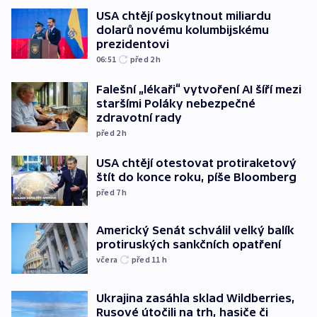
USA chtějí poskytnout miliardu
dolarů novému kolumbijskému
prezidentovi
06:51
před 2
h
Falešní „lékaři“ vytvoření AI šíří mezi
staršími Poláky nebezpečné
zdravotní rady
před 2
h
USA chtějí otestovat protiraketový
štít do konce roku, píše Bloomberg
před 7
h
Americký Senát schválil velký balík
protiruských sankčních opatření
včera
před 11
h
Ukrajina zasáhla sklad Wildberries,
Rusové útočili na trh, hasiče či