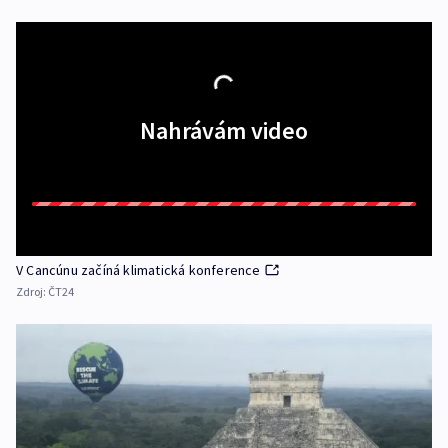
Nahrávám video
V Cancúnu začíná klimatická konference
Zdroj:
ČT24