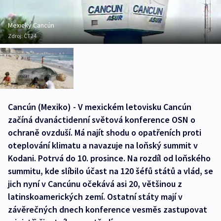
Mexický Cancún
Zdroj:
ČT24
Cancún (Mexiko) - V mexickém letovisku Cancún
začíná dvanáctidenní světová konference OSN o
ochraně ovzduší. Má najít shodu o opatřeních proti
oteplování klimatu a navazuje na loňský summit v
Kodani. Potrvá do 10. prosince. Na rozdíl od loňského
summitu, kde slíbilo účast na 120 šéfů států a vlád, se
jich nyní v Cancúnu očekává asi 20, většinou z
latinskoamerických zemí. Ostatní státy mají v
závěrečných dnech konference vesměs zastupovat