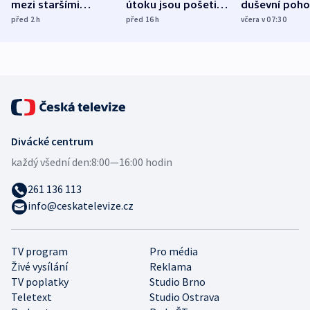
mezi staršími
útoku jsou pošetilé,
duševní poho
Poláky nebezpečné
míní estonský
ukázala
před 2
h
před 16
h
včera v 07:30
zdravotní rady
bezpečnostní
mezinárodní 
expert
Divácké centrum
každý všední den:
8:00—16:00 hodin
261 136 113
info@ceskatelevize.cz
TV program
Pro média
Živé vysílání
Reklama
TV poplatky
Studio Brno
Teletext
Studio Ostrava