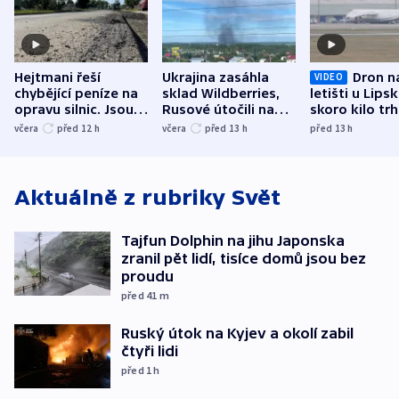
Hejtmani řeší
Ukrajina zasáhla
Dron n
VIDEO
chybějící peníze na
sklad Wildberries,
letišti u Lips
opravu silnic. Jsou
Rusové útočili na
skoro kilo trh
nenárokové, namítá
trh, hasiče či
indicie ukazuj
včera
před 12
h
včera
před 13
h
před 13
h
ministerstvo
stadion
Rusko
Aktuálně z rubriky
Svět
Tajfun Dolphin na jihu Japonska
zranil pět lidí, tisíce domů jsou bez
proudu
před 41
m
Ruský útok na Kyjev a okolí zabil
čtyři lidi
před 1
h