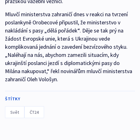
pražskou vazební věznici.
Mluvčí ministerstva zahraničí dnes v reakci na tvrzení
poslankyně Orobecové připustil, že ministerstvo v
nakládání s pasy „dělá pořádek“. Děje se tak prý na
žádost Evropské unie, která s Ukrajinou vede
komplikovaná jednání o zavedení bezvízového styku.
„Naléhají na nás, abychom zamezili situacím, kdy
ukrajinští poslanci jezdí s diplomatickými pasy do
Milána nakupovat,“ řekl novinářům mluvčí ministerstva
zahraničí Oleh Vološyn.
ŠTÍTKY
Svět
ČT24