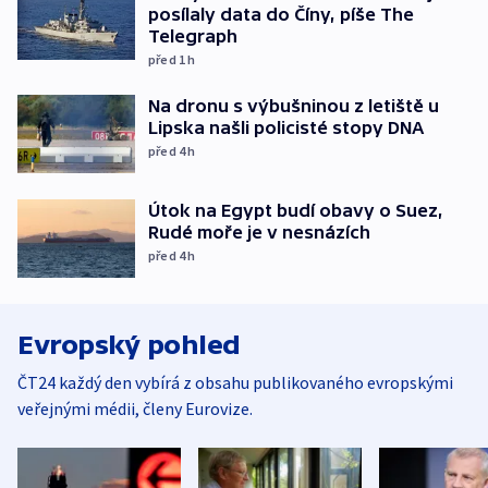
posílaly data do Číny, píše The
Telegraph
před 1
h
Na dronu s výbušninou z letiště u
Lipska našli policisté stopy DNA
před 4
h
Útok na Egypt budí obavy o Suez,
Rudé moře je v nesnázích
před 4
h
Evropský pohled
ČT24 každý den vybírá z obsahu publikovaného evropskými
veřejnými médii, členy Eurovize.