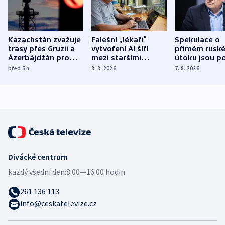
Kazachstán zvažuje
Falešní „lékaři“
Spekulace o
trasy přes Gruzii a
vytvoření AI šíří
přímém rusk
Ázerbájdžán pro
mezi staršími
útoku jsou po
vývoz ropy do
Poláky nebezpečné
míní estonsk
před 5
h
8. 8. 2026
7. 8. 2026
Evropy
zdravotní rady
bezpečnostn
expert
Divácké centrum
každý všední den:
8:00—16:00 hodin
261 136 113
info@ceskatelevize.cz