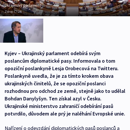
Ukrajinský parlament
Zdroj:
ČT24
Kyjev – Ukrajinský parlament odebírá svým
poslancům diplomatické pasy. Informovala o tom
opoziční poslankyně Lesja Orobecová na Twitteru.
Poslankyně uvedla, že je za tímto krokem obava
ukrajinských činitelů, že se opoziční poslanci
rozhodnou pro odchod ze země, stejně jako to udělal
Bohdan Danylyšyn. Ten získal azyl v Česku.
Ukrajinské ministerstvo zahraničí odebírání pasů
potvrdilo, důvodem ale prý je naléhání Evropské unie.
Nařízení o odevzdání diplomatických pasů poslanců a