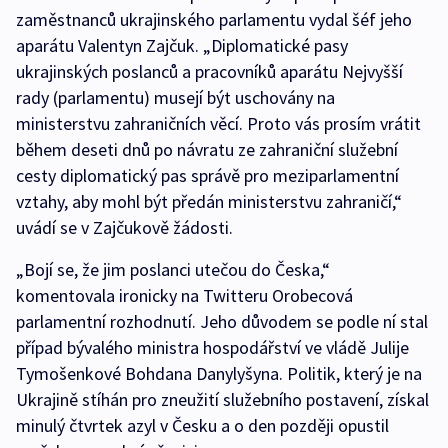
zaměstnanců ukrajinského parlamentu vydal šéf jeho
aparátu Valentyn Zajčuk. „Diplomatické pasy
ukrajinských poslanců a pracovníků aparátu Nejvyšší
rady (parlamentu) musejí být uschovány na
ministerstvu zahraničních věcí. Proto vás prosím vrátit
během deseti dnů po návratu ze zahraniční služební
cesty diplomatický pas správě pro meziparlamentní
vztahy, aby mohl být předán ministerstvu zahraničí,“
uvádí se v Zajčukově žádosti.
„Bojí se, že jim poslanci utečou do Česka,“
komentovala ironicky na Twitteru Orobecová
parlamentní rozhodnutí. Jeho důvodem se podle ní stal
případ bývalého ministra hospodářství ve vládě Julije
Tymošenkové Bohdana Danylyšyna. Politik, který je na
Ukrajině stíhán pro zneužití služebního postavení, získal
minulý čtvrtek azyl v Česku a o den později opustil