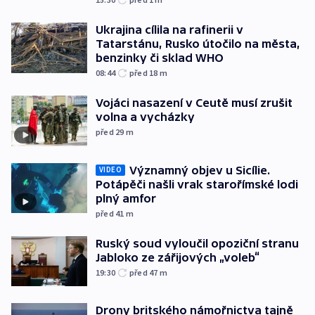
Ukrajina cílila na rafinerii v
Tatarstánu, Rusko útočilo na města,
benzinky či sklad WHO
08:44
před 18
m
Vojáci nasazení v Ceutě musí zrušit
volna a vycházky
před 29
m
Významný objev u Sicílie.
VIDEO
Potápěči našli vrak starořímské lodi
plný amfor
před 41
m
Ruský soud vyloučil opoziční stranu
Jabloko ze zářijových „voleb“
19:30
před 47
m
Drony britského námořnictva tajně