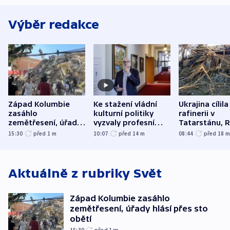
Výběr redakce
Západ Kolumbie
Ke stažení vládní
Ukrajina cílila
zasáhlo
kulturní politiky
rafinerii v
zemětřesení, úřady
vyzvaly profesní
Tatarstánu, 
hlásí přes sto obětí
organizace, spolky i
útočilo na mě
15:30
před 1
m
10:07
před 14
m
08:44
před 18
odbory
benzinky či s
WHO
Aktuálně z rubriky
Svět
Západ Kolumbie zasáhlo
zemětřesení, úřady hlásí přes sto
obětí
15:30
před 1
m