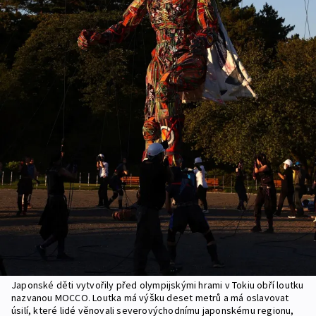
Japonské děti vytvořily před olympijskými hrami v Tokiu obří loutku
nazvanou MOCCO. Loutka má výšku deset metrů a má oslavovat
úsilí, které lidé věnovali severovýchodnímu japonskému regionu,