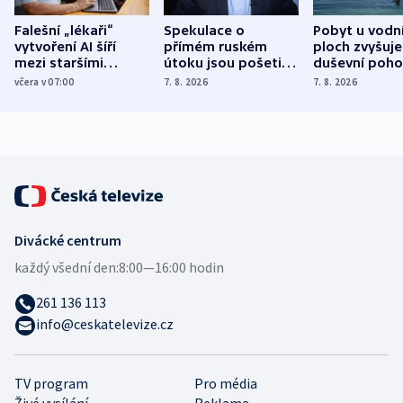
Falešní „lékaři“
Spekulace o
Pobyt u vodn
vytvoření AI šíří
přímém ruském
ploch zvyšuje
mezi staršími
útoku jsou pošetilé,
duševní poho
Poláky nebezpečné
míní estonský
ukázala
včera v 07:00
7. 8. 2026
7. 8. 2026
zdravotní rady
bezpečnostní
mezinárodní 
expert
Divácké centrum
každý všední den:
8:00—16:00 hodin
261 136 113
info@ceskatelevize.cz
TV program
Pro média
Živé vysílání
Reklama