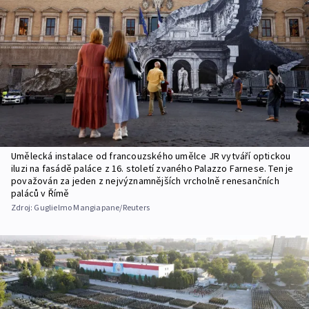
Umělecká instalace od francouzského umělce JR vytváří optickou
iluzi na fasádě paláce z 16. století zvaného Palazzo Farnese. Ten je
považován za jeden z nejvýznamnějších vrcholně renesančních
paláců v Římě
Zdroj:
Guglielmo Mangiapane/Reuters