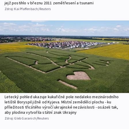
jejž postihlo v březnu 2011 zemětřesení a tsunami
Zdroj:
Kai Pfaffenbach/Reuters
Letecký pohled ukazuje kukuřičné pole nedaleko mezinárodního
letiště Boryspil jižně od Kyjeva. Místní zemědělci plochu - ku
příležitosti třicátého výročí ukrajinské nezávislosti - osázeli tak,
aby plodina vytvořila státní znak Ukrajiny
Zdroj:
Gleb Garanich/Reuters