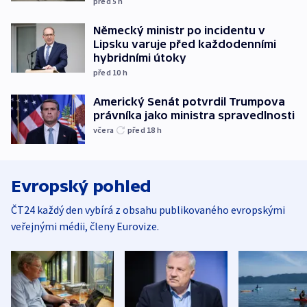
před 5
h
Německý ministr po incidentu v
Lipsku varuje před každodenními
hybridními útoky
před 10
h
Americký Senát potvrdil Trumpova
právníka jako ministra spravedlnosti
včera
před 18
h
Evropský pohled
ČT24 každý den vybírá z obsahu publikovaného evropskými
veřejnými médii, členy Eurovize.