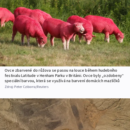
Ovce zbarvené do růžova se pasou na louce během hudebního
festivalu Latitude v Henham Parku v Británii. Ovce byly „ozdobeny“
speciální barvou, která se využívá na barvení domácích mazlíčků
Zdroj:
Peter Cziborra/Reuters