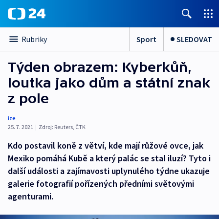
Sport
SLEDOVAT
Rubriky
Týden obrazem: Kyberkůň,
loutka jako dům a státní znak
z pole
ize
25. 7. 2021
|
Zdroj:
Reuters
,
ČTK
Kdo postavil koně z větví, kde mají růžové ovce, jak
Mexiko pomáhá Kubě a který palác se stal iluzí? Tyto i
další události a zajímavosti uplynulého týdne ukazuje
galerie fotografií pořízených předními světovými
agenturami.