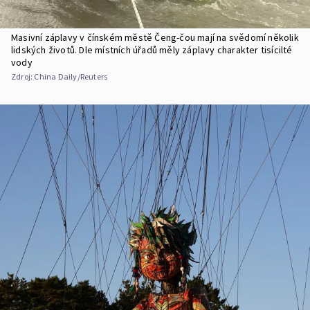
Masivní záplavy v čínském městě Čeng-čou mají na svědomí několik
lidských životů. Dle místních úřadů měly záplavy charakter tisícilté
vody
Zdroj:
China Daily/Reuters