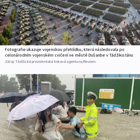
Fotografie ukazuje vojenskou přehlídku, která následovala po
celonárodním vojenském cvičení ve městě Dušanbe v Tádžikistánu
Zdroj:
Tádžická prezidentská tisková agentura/Reuters