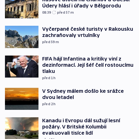
Údery hlásí i úřady v Bělgorodu
08:39
před 57
m
Vyčerpané české turisty v Rakousku
zachraňovaly vrtulníky
před 59
m
FIFA hájí Infantina a kritiky viní z
dezinformací. Její šéf čelí rostoucímu
tlaku
před 1
h
V Sydney málem došlo ke srážce
dvou letadel
před 2
h
Kanadu i Evropu dál sužují lesní
požáry. V Britské Kolumbii
evakuovali tisíce lidí