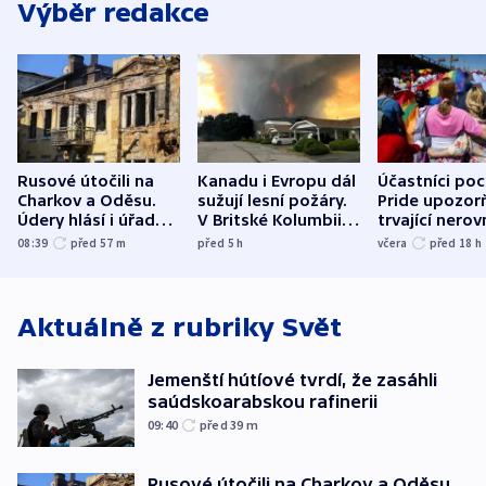
Výběr redakce
Rusové útočili na
Kanadu i Evropu dál
Účastníci po
Charkov a Oděsu.
sužují lesní požáry.
Pride upozorň
Údery hlásí i úřady v
V Britské Kolumbii
trvající nerov
Bělgorodu
evakuovali tisíce lidí
společensko
08:39
před 57
m
před 5
h
včera
před 18
h
atmosféru
Aktuálně z rubriky
Svět
Jemenští hútíové tvrdí, že zasáhli
saúdskoarabskou rafinerii
09:40
před 39
m
Rusové útočili na Charkov a Oděsu.