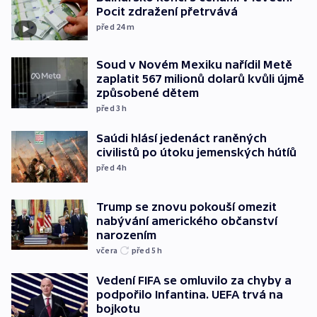
Pocit zdražení přetrvává
před 24
m
Soud v Novém Mexiku nařídil Metě
zaplatit 567 milionů dolarů kvůli újmě
způsobené dětem
před 3
h
Saúdi hlásí jedenáct raněných
civilistů po útoku jemenských hútíů
před 4
h
Trump se znovu pokouší omezit
nabývání amerického občanství
narozením
včera
před 5
h
Vedení FIFA se omluvilo za chyby a
podpořilo Infantina. UEFA trvá na
bojkotu