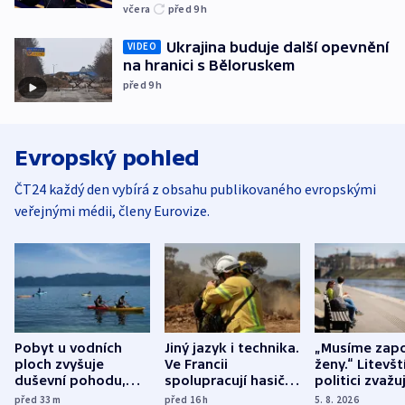
včera
před 9
h
Ukrajina buduje další opevnění
VIDEO
na hranici s Běloruskem
před 9
h
Evropský pohled
ČT24 každý den vybírá z obsahu publikovaného evropskými
veřejnými médii, členy Eurovize.
Pobyt u vodních
Jiný jazyk i technika.
„Musíme zapo
ploch zvyšuje
Ve Francii
ženy.“ Litevšt
duševní pohodu,
spolupracují hasiči z
politici zvažuj
ukázala
různých zemí
dohodu o
před 33
m
před 16
h
5. 8. 2026