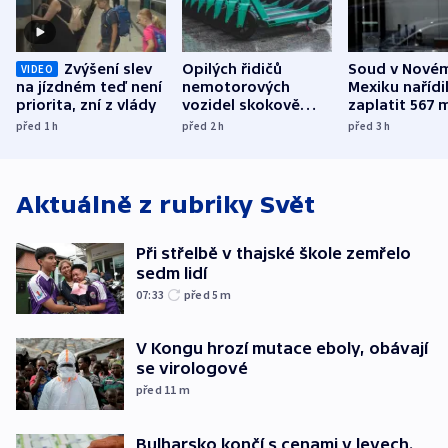
Zvýšení slev
Opilých řidičů
Soud v Nové
VIDEO
na jízdném teď není
nemotorových
Mexiku nařídi
priorita, zní z vlády
vozidel skokově
zaplatit 567 
přibylo, nejvíc ve
dolarů kvůli 
před 1
h
před 2
h
před 3
h
středních Čechách
způsobené d
Aktuálně z rubriky
Svět
Při střelbě v thajské škole zemřelo
sedm lidí
07:33
před 5
m
V Kongu hrozí mutace eboly, obávají
se virologové
před 11
m
Bulharsko končí s cenami v levech.