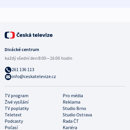
mezinárodní studie
demografii
Divácké centrum
každý všední den:
8:00—16:00 hodin
261 136 113
info@ceskatelevize.cz
TV program
Pro média
Živé vysílání
Reklama
TV poplatky
Studio Brno
Teletext
Studio Ostrava
Podcasty
Rada ČT
Počasí
Kariéra