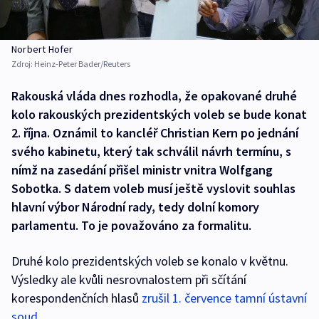
Norbert Hofer
Zdroj:
Heinz-Peter Bader/Reuters
Rakouská vláda dnes rozhodla, že opakované druhé
kolo rakouských prezidentských voleb se bude konat
2. října. Oznámil to kancléř Christian Kern po jednání
svého kabinetu, který tak schválil návrh termínu, s
nímž na zasedání přišel ministr vnitra Wolfgang
Sobotka. S datem voleb musí ještě vyslovit souhlas
hlavní výbor Národní rady, tedy dolní komory
parlamentu. To je považováno za formalitu.
Druhé kolo prezidentských voleb se konalo v květnu.
Výsledky ale kvůli nesrovnalostem při sčítání
korespondenčních hlasů
zrušil 1. července tamní ústavní
soud
.