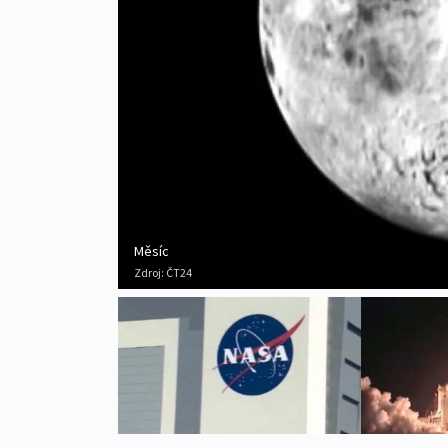
Měsíc
Zdroj:
ČT24