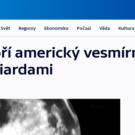
Svět
Regiony
Ekonomika
Počasí
Věda
Kultura
í americký vesmír
iardami