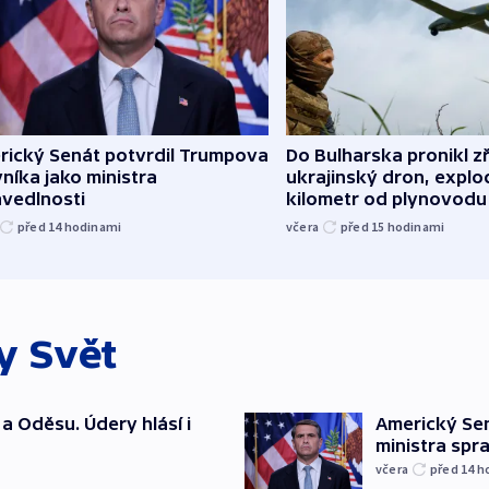
rický Senát potvrdil Trumpova
Do Bulharska pronikl z
níka jako ministra
ukrajinský dron, explo
avedlnosti
kilometr od plynovodu
před 14
hodinami
včera
před 15
hodinami
ky
Svět
a Oděsu. Údery hlásí i
Americký Sen
ministra spr
včera
před 14
h