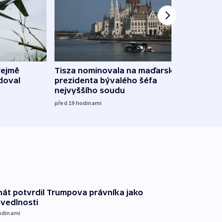
řejmě
Tisza nominovala na maďarského
Ruský
doval
prezidenta bývalého šéfa
čtyři 
nejvyššího soudu
včera
před 19
hodinami
át potvrdil Trumpova právníka jako
avedlnosti
odinami