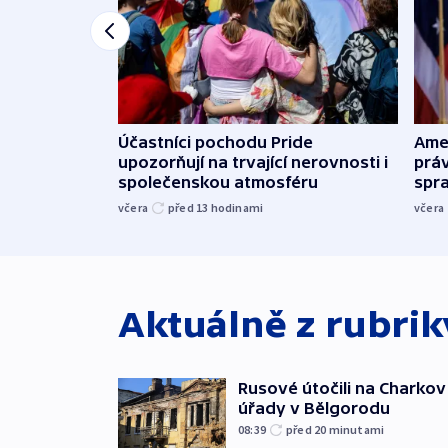
Účastníci pochodu Pride
Ame
upozorňují na trvající nerovnosti i
práv
společenskou atmosféru
spr
včera
před 13
hodinami
včera
Aktuálně z rubri
Rusové útočili na Charkov 
úřady v Bělgorodu
08:39
před 20
minutami