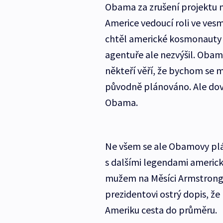
Obama za zrušení projektu ná
Americe vedoucí roli ve ve
chtěl americké kosmonauty v
agentuře ale nezvýšil. Obam
někteří věří, že bychom se m
původně plánováno. Ale dovol
Obama.
Ne všem se ale Obamovy plán
s dalšími legendami americk
mužem na Měsíci Armstronge
prezidentovi ostrý dopis, že
Ameriku cesta do průměru.