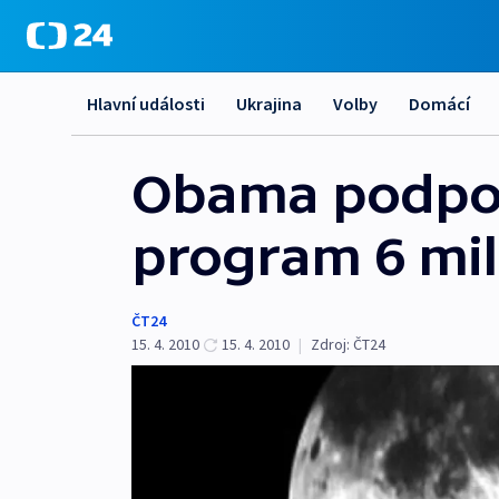
Hlavní události
Ukrajina
Volby
Domácí
Obama podpoř
program 6 mil
ČT24
15. 4. 2010
15. 4. 2010
|
Zdroj:
ČT24