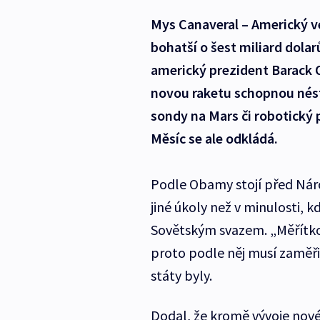
Mys Canaveral – Americký ve
bohatší o šest miliard dol
americký prezident Barack 
novou raketu schopnou nést
sondy na Mars či robotický 
Měsíc se ale odkládá.
Podle Obamy stojí před Nár
jiné úkoly než v minulosti, 
Sovětským svazem. „Měřítko 
proto podle něj musí zaměři
státy byly.
Dodal, že kromě vývoje nové