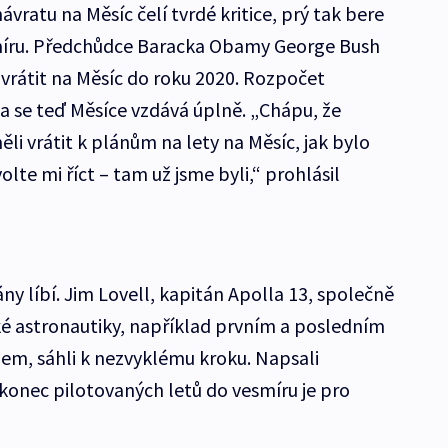
vratu na Měsíc čelí tvrdé kritice, prý tak bere
smíru. Předchůdce Baracka Obamy George Bush
rátit na Měsíc do roku 2020. Rozpočet
a se teď Měsíce vzdává úplně. „Chápu, že
ěli vrátit k plánům na lety na Měsíc, jak bylo
te mi říct – tam už jsme byli,“ prohlásil
y líbí. Jim Lovell, kapitán Apolla 13, společně
é astronautiky, například prvním a posledním
m, sáhli k nezvyklému kroku. Napsali
 konec pilotovaných letů do vesmíru je pro