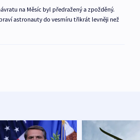
 návratu na Měsíc byl předražený a zpožděný.
raví astronauty do vesmíru třikrát levněji než