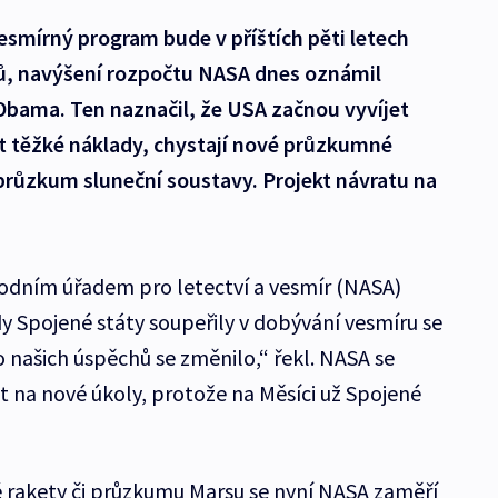
smírný program bude v příštích pěti letech
arů, navýšení rozpočtu NASA dnes oznámil
Obama. Ten naznačil, že USA začnou vyvíjet
 těžké náklady, chystají nové průzkumné
průzkum sluneční soustavy. Projekt návratu na
odním úřadem pro letectví a vesmír (NASA)
kdy Spojené státy soupeřily v dobývání vesmíru se
našich úspěchů se změnilo,“ řekl. NASA se
t na nové úkoly, protože na Měsíci už Spojené
 rakety či průzkumu Marsu se nyní NASA zaměří