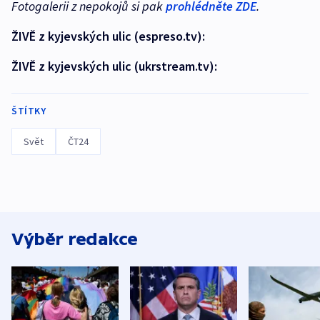
Fotogalerii z nepokojů si pak
prohlédněte ZDE
.
ŽIVĚ z kyjevských ulic (espreso.tv):
ŽIVĚ z kyjevských ulic (ukrstream.tv):
ŠTÍTKY
Svět
ČT24
Výběr redakce