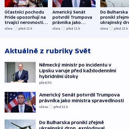
Účastníci pochodu
Americký Senát
Do Bulharska
Pride upozorňují na
potvrdil Trumpova
pronikl zřejm
trvající nerovnosti i
právníka jako
ukrajinský dr
společenskou
ministra
explodoval k
včera
před 11
h
včera
před 11
h
včera
před 12
h
atmosféru
spravedlnosti
od plynovod
Aktuálně z rubriky
Svět
Německý ministr po incidentu v
Lipsku varuje před každodenními
hybridními útoky
před 3
h
Americký Senát potvrdil Trumpova
právníka jako ministra spravedlnosti
včera
před 11
h
Do Bulharska pronikl zřejmě
ukrajinský dron, explodoval