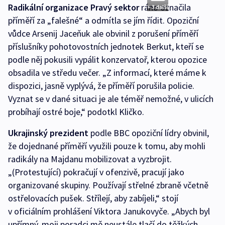
Radikální organizace Pravý sektor
ráno označila
+ 3 další
příměří za „falešné“ a odmítla se jím řídit. Opoziční
vůdce Arsenij Jaceňuk ale obvinil z porušení příměří
příslušníky pohotovostních jednotek Berkut, kteří se
podle něj pokusili vypálit konzervatoř, kterou opozice
obsadila ve středu večer. „Z informací, které máme k
dispozici, jasně vyplývá, že příměří porušila policie.
Vyznat se v dané situaci je ale téměř nemožné, v ulicích
probíhají ostré boje,“ podotkl Kličko.
Ukrajinský prezident
podle BBC opoziční lídry obvinil,
že dojednané příměří využili pouze k tomu, aby mohli
radikály na Majdanu mobilizovat a vyzbrojit.
„(Protestující) pokračují v ofenzivě, pracují jako
organizované skupiny. Používají střelné zbraně včetně
ostřelovacích pušek. Střílejí, aby zabíjeli,“ stojí
v oficiálním prohlášení Viktora Janukovyče. „Abych byl
upřímný, moji poradci mě neustále tlačí do těžkých