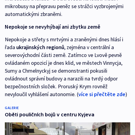
mikrobusy na přepravu peněz se strážci vyzbrojenými
automatickými zbraněmi.
Nepokoje se nevyhýbají ani zbytku země
Nepokoje a střety s mrtvými a zraněnými dnes hlásí i
řada
ukrajinských regionů
, zejména v centrální a
severovýchodní části země. Zatímco ve Lvově pevně
ovládaném opozicí je dnes klid, ve městech Vinnycja,
Sumy a Chmelnyckyj se demonstranti pokusili
ovládnout správní budovy a narazili na tvrdý odpor
bezpečnostních složek. Proruský Krym rovněž
nevyloučil vyhlášení autonomie. (
více si přečtěte zde
)
GALERIE
Oběti pouličních bojů v centru Kyjeva