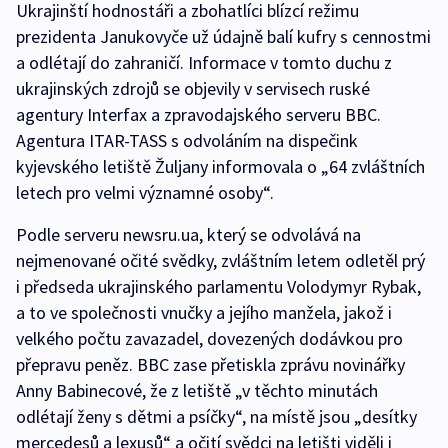
Ukrajinští hodnostáři a zbohatlíci blízcí režimu
prezidenta Janukovyče už údajně balí kufry s cennostmi
a odlétají do zahraničí. Informace v tomto duchu z
ukrajinských zdrojů se objevily v servisech ruské
agentury Interfax a zpravodajského serveru BBC.
Agentura ITAR-TASS s odvoláním na dispečink
kyjevského letiště Žuljany informovala o „64 zvláštních
letech pro velmi významné osoby“.
Podle serveru newsru.ua, který se odvolává na
nejmenované očité svědky, zvláštním letem odletěl prý
i předseda ukrajinského parlamentu Volodymyr Rybak,
a to ve společnosti vnučky a jejího manžela, jakož i
velkého počtu zavazadel, dovezených dodávkou pro
přepravu peněz. BBC zase přetiskla zprávu novinářky
Anny Babinecové, že z letiště „v těchto minutách
odlétají ženy s dětmi a psíčky“, na místě jsou „desítky
mercedesů a lexusů“ a očití svědci na letišti viděli i