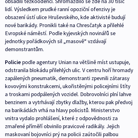
obsadili těžkooděnci. Shromáždilo se zde na 30 tisíc
lidí. Výsledkem prudké ranní opoziční ofenzivy je
obsazení ústí ulice Hruševského, kde aktivisté budují
nové barikády. Pronikli také na Chresčatyk a přilehlé
Evropské náměstí. Podle kyjevských novinářů se
jednotky pořádkových sil „masově“ vzdávají
demonstrantům.
Policie
podle agentury Unian na většině míst ustupuje,
odstranila blokádu přilehlých ulic. V centru hoří hromady
zapálených pneumatik, demonstranti zpevnili zátarasy
kovovými konstrukcemi, ukořistěnými policejními štíty
a troskami podpálených vozidel. Dobrovolníci plní lahve
benzinem a vytrhávají zbytky dlažby, kterou pak předvoj
na barikádách vrhá na hlavy policistů. Ministerstvo
vnitra vydalo prohlášení, které z odpovědnosti za
zmařené příměří obvinilo pravicové radikály. Jejich
maskovaní bojovníci prý na policii zaútočili palbou