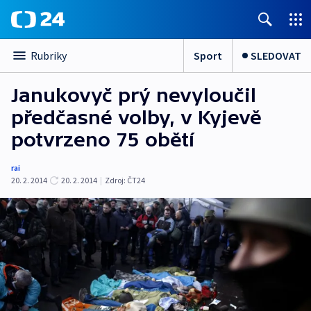
Sport
SLEDOVAT
Rubriky
Janukovyč prý nevyloučil
předčasné volby, v Kyjevě
potvrzeno 75 obětí
rai
20. 2. 2014
20. 2. 2014
|
Zdroj:
ČT24