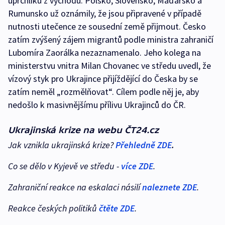
uprchlíků z východu. Polsko, Slovensko, Maďarsko a
Rumunsko už oznámily, že jsou připravené v případě
nutnosti utečence ze sousední země přijmout. Česko
zatím zvýšený zájem migrantů podle ministra zahraničí
Lubomíra Zaorálka nezaznamenalo. Jeho kolega na
ministerstvu vnitra Milan Chovanec ve středu uvedl, že
vízový styk pro Ukrajince přijíždějící do Česka by se
zatím neměl „rozmělňovat“. Cílem podle něj je, aby
nedošlo k masivnějšímu přílivu Ukrajinců do ČR.
Ukrajinská krize na webu ČT24.cz
Jak vznikla ukrajinská krize?
Přehledně ZDE
.
Co se dělo v Kyjevě ve středu -
více ZDE
.
Zahraniční reakce na eskalaci násilí
naleznete ZDE
.
Reakce českých politiků
čtěte ZDE
.