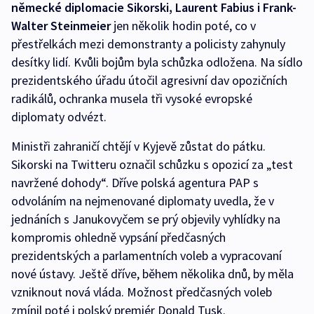
německé diplomacie Sikorski, Laurent Fabius i Frank-
Walter Steinmeier
jen několik hodin poté, co v
přestřelkách mezi demonstranty a policisty zahynuly
desítky lidí. Kvůli bojům byla schůzka odložena. Na sídlo
prezidentského úřadu útočil agresivní dav opozičních
radikálů, ochranka musela tři vysoké evropské
diplomaty odvézt.
Ministři zahraničí chtějí v Kyjevě zůstat do pátku.
Sikorski na Twitteru označil schůzku s opozicí za „test
navržené dohody“. Dříve polská agentura PAP s
odvoláním na nejmenované diplomaty uvedla, že v
jednáních s Janukovyčem se prý objevily vyhlídky na
kompromis ohledně vypsání předčasných
prezidentských a parlamentních voleb a vypracovaní
nové ústavy. Ještě dříve, během několika dnů, by měla
vzniknout nová vláda. Možnost předčasných voleb
zmínil poté i polský premiér Donald Tusk.