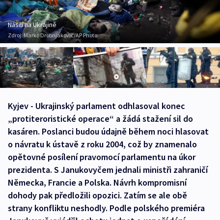
Násilí na Ukrajině
Zdroj:
Marko Drobnjakovic/AP Photo
Kyjev - Ukrajinský parlament odhlasoval konec
„protiteroristické operace“ a žádá stažení sil do
kasáren. Poslanci budou údajně během noci hlasovat
o návratu k ústavě z roku 2004, což by znamenalo
opětovné posílení pravomocí parlamentu na úkor
prezidenta. S Janukovyčem jednali ministři zahraničí
Německa, Francie a Polska. Návrh kompromisní
dohody pak předložili opozici. Zatím se ale obě
strany konfliktu neshodly. Podle polského premiéra