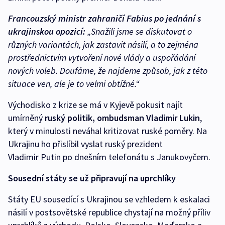
Francouzský ministr zahraničí Fabius po jednání s
ukrajinskou opozicí:
„Snažili jsme se diskutovat o
různých variantách, jak zastavit násilí, a to zejména
prostřednictvím vytvoření nové vlády a uspořádání
nových voleb. Doufáme, že najdeme způsob, jak z této
situace ven, ale je to velmi obtížné.“
Východisko z krize se má v Kyjevě pokusit najít
umírněný
ruský politik, ombudsman Vladimir Lukin
,
který v minulosti neváhal kritizovat ruské poměry. Na
Ukrajinu ho přislíbil vyslat ruský prezident
Vladimir Putin po dnešním telefonátu s Janukovyčem.
Sousední státy se už připravují na uprchlíky
Státy EU sousedící s Ukrajinou se vzhledem k eskalaci
násilí v postsovětské republice chystají na možný příliv