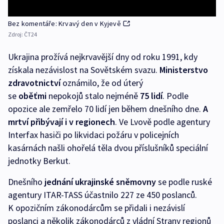
Bez komentáře: Krvavý den v Kyjevě
Zdroj:
ČT24
Ukrajina prožívá nejkrvavější dny od roku 1991, kdy
získala nezávislost na Sovětském svazu.
Ministerstvo
zdravotnictví
oznámilo, že od úterý
se
oběťmi
nepokojů stalo nejméně
75 lidí
. Podle
opozice ale zemřelo 70 lidí jen během dnešního dne.
A
mrtví přibývají i v regionech
. Ve Lvově podle agentury
Interfax hasiči po likvidaci požáru v policejních
kasárnách našli ohořelá těla dvou příslušníků speciální
jednotky Berkut.
Dnešního
jednání ukrajinské sněmovny
se podle ruské
agentury ITAR-TASS účastnilo 227 ze 450 poslanců.
K opozičním zákonodárcům se přidali i nezávislí
poslanci a několik zákonodárců z vládní Strany regionů