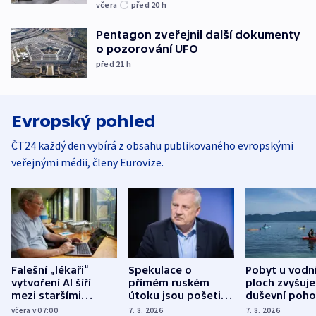
včera
před 20
h
Pentagon zveřejnil další dokumenty
o pozorování UFO
před 21
h
Evropský pohled
ČT24 každý den vybírá z obsahu publikovaného evropskými
veřejnými médii, členy Eurovize.
Falešní „lékaři“
Spekulace o
Pobyt u vodn
vytvoření AI šíří
přímém ruském
ploch zvyšuje
mezi staršími
útoku jsou pošetilé,
duševní poho
Poláky nebezpečné
míní estonský
ukázala
včera v 07:00
7. 8. 2026
7. 8. 2026