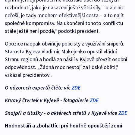
rozhodnutí, jako je nasazení ještě větší síly. To ale nic
neřeší, je tady mnohem efektivnější cesta – a to najít
společné kompromisy. Na ukončení tohoto konfliktu
stále ještě není pozdě,“ podotkl prezident.
Opozice naopak obviňuje policisty z využívání sniperů.
Starosta Kyjeva Vladimir Makejenko opustil vládní
Stranu regionů a hodlá za násilí v Kyjevě převzít osobní
odpovědnost. „Žádná moc nestojí za lidské oběti,“
vzkázal prezidentovi.
O názorech expertů čtěte víc
ZDE
Krvavý čtvrtek v Kyjevě - fotogalerie
ZDE
Snajpři a titušky - o aktérech střetů v Kyjevě více
ZDE
Hodnostáři a zbohatlíci prý houfně opouštějí zemi