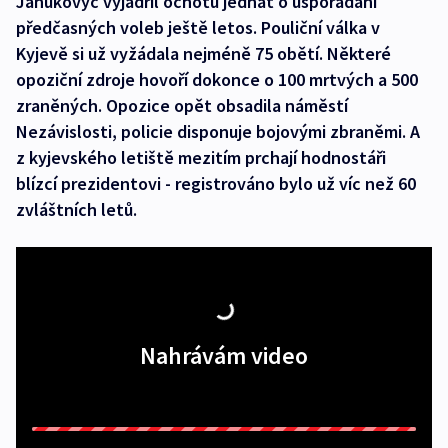
Janukovyč vyjádřil ochotu jednat o uspořádání
předčasných voleb ještě letos. Pouliční válka v
Kyjevě si už vyžádala nejméně 75 obětí. Některé
opoziční zdroje hovoří dokonce o 100 mrtvých a 500
zraněných. Opozice opět obsadila náměstí
Nezávislosti, policie disponuje bojovými zbraněmi. A
z kyjevského letiště mezitím prchají hodnostáři
blízcí prezidentovi - registrováno bylo už víc než 60
zvláštních letů.
Nahrávám video