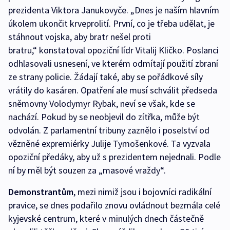
prezidenta Viktora Janukovyče. „Dnes je naším hlavním
úkolem ukončit krveprolití. První, co je třeba udělat, je
stáhnout vojska, aby bratr nešel proti
bratru,“ konstatoval opoziční lídr Vitalij Kličko. Poslanci
odhlasovali usnesení, ve kterém odmítají použití zbraní
ze strany policie. Žádají také, aby se pořádkové síly
vrátily do kasáren. Opatření ale musí schválit předseda
sněmovny Volodymyr Rybak, neví se však, kde se
nachází. Pokud by se neobjevil do zítřka, může být
odvolán. Z parlamentní tribuny zaznělo i poselství od
vězněné expremiérky Julije Tymošenkové. Ta vyzvala
opoziční předáky, aby už s prezidentem nejednali. Podle
ní by měl být souzen za „masové vraždy“.
Demonstrantům
, mezi nimiž jsou i bojovníci radikální
pravice, se dnes podařilo znovu ovládnout bezmála celé
kyjevské centrum, které v minulých dnech částečně