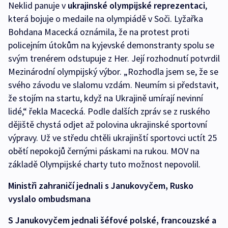
Neklid panuje v
ukrajinské olympijské reprezentaci
,
která bojuje o medaile na olympiádě v Soči. Lyžařka
Bohdana Macecká oznámila, že na protest proti
policejním útokům na kyjevské demonstranty spolu se
svým trenérem odstupuje z Her. Její rozhodnutí potvrdil
Mezinárodní olympijský výbor. „Rozhodla jsem se, že se
svého závodu ve slalomu vzdám. Neumím si představit,
že stojím na startu, když na Ukrajině umírají nevinní
lidé,“ řekla Macecká. Podle dalších zpráv se z ruského
dějiště chystá odjet až polovina ukrajinské sportovní
výpravy. Už ve středu chtěli ukrajinští sportovci uctít 25
obětí nepokojů černými páskami na rukou. MOV na
základě Olympijské charty tuto možnost nepovolil.
Ministři zahraničí jednali s Janukovyčem, Rusko
vyslalo ombudsmana
S Janukovyčem jednali šéfové polské, francouzské a