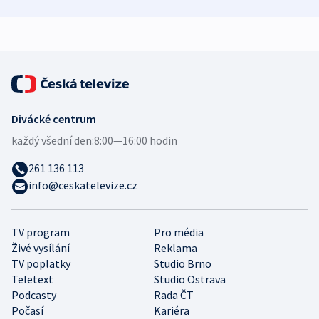
zdravotní rady
bezpečnostní
mezinárodní 
expert
Divácké centrum
každý všední den:
8:00—16:00 hodin
261 136 113
info@ceskatelevize.cz
TV program
Pro média
Živé vysílání
Reklama
TV poplatky
Studio Brno
Teletext
Studio Ostrava
Podcasty
Rada ČT
Počasí
Kariéra