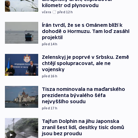
kilometr od plynovodu
včera
před 12
h
Írán tvrdí, že se s Ománem blíží k
dohodě o Hormuzu. Tam loď zasáhl
projektil
před 14
h
Zelenskyj je poprvé v Srbsku. Země
chtějí spolupracovat, ale ne
vojensky
před 16
h
Tisza nominovala na maďarského
prezidenta bývalého šéfa
nejvyššího soudu
před 17
h
Tajfun Dolphin na jihu Japonska
zranil šest lidí, desítky tisíc domů
jsou bez proudu