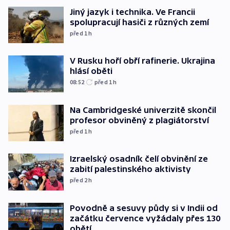
Jiný jazyk i technika. Ve Francii
spolupracují hasiči z různých zemí
před 1
h
V Rusku hoří obří rafinerie. Ukrajina
hlásí oběti
08:52
před 1
h
Na Cambridgeské univerzitě skončil
profesor obviněný z plagiátorství
před 1
h
Izraelský osadník čelí obvinění ze
zabití palestinského aktivisty
před 2
h
Povodně a sesuvy půdy si v Indii od
začátku července vyžádaly přes 130
obětí