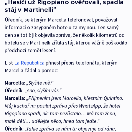
„Hasiči už Rigopiano ověřovali, spadla
stáj v Martinelli“
Úředník, se kterým Marcella telefonoval, považoval
informaci o zasypaném hotelu za mylnou. Ten samý
den se totiž již objevila zpráva, že několik kilometrů od
hotelu se v Martinelli zřítila stáj, kterou vážně poškodilo
předchozí zemětřesení.
List
La Repubblica
přinesl přepis telefonátu, kterým
Marcella žádal o pomoc:
Marcella:
„Slyšíte mě?“
Úředník:
„Ano, slyším vás.“
Marcella:
„Příjmením jsem Marcella, křestním Quintino.
Můj kuchař mi posílal zprávu přes WhatsApp, že hotel
Rigopiano spadl, nic tam nezůstalo… Má tam ženu,
malé děti… udělejte něco, hned tam jeďte.“
Úředník:
„Tahle zpráva se nám tu objevuje od rána,