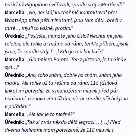
hasiči už Rigopiano ověřovali, spadla stáj v Martinelli.“
Marcella:
„Ne, ne! Můj kuchař mě kontaktoval přes
WhatsApp před pěti minutami, jsou tam děti.. brečí v
autě… myslí to vážně, prosím.“
Úředník:
„Poslyšte, nemáte jeho číslo? Nechte mi jeho
telefon, ale tohle tu máme od rána, tenhle příběh, zjistili
jsme, že spadla stáj. […] Kdo je ten kuchař?“
Marcella:
„Giampiero Parete. Ten z pizzerie, je to Ginův
syn…“
Úředník:
„Ano, toho znám, dobře ho znám, znám jeho
matku. Ale tohle už tu řešíme od rána, 118 (tísňová
linka) mi potvrdili, že s manažerem mluvili před pár
hodinami, a znovu vám říkám, nic nespadlo, všichni jsou
v pořádku.“
Marcella:
„Ale jak je to možné?“
Úředník:
„Tak si z vás někdo dělá legraci… […] Před
dvěma hodinami mám potvrzené, že 118 mluvili s