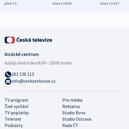
různých zemí
dohodu o
Bojovali na s
před 1
h
včera v 16:00
včera v 14:37
demografii
Ruska
Divácké centrum
každý všední den:
8:00—16:00 hodin
261 136 113
info@ceskatelevize.cz
TV program
Pro média
Živé vysílání
Reklama
TV poplatky
Studio Brno
Teletext
Studio Ostrava
Podcasty
Rada ČT