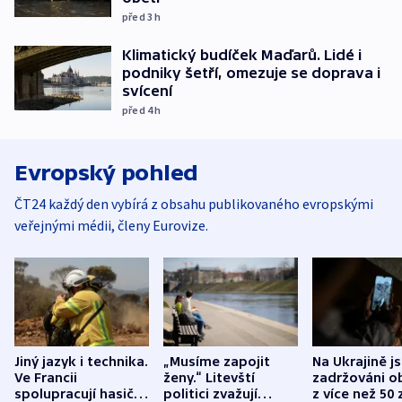
před 3
h
Klimatický budíček Maďarů. Lidé i
podniky šetří, omezuje se doprava i
svícení
před 4
h
Evropský pohled
ČT24 každý den vybírá z obsahu publikovaného evropskými
veřejnými médii, členy Eurovize.
Jiný jazyk i technika.
„Musíme zapojit
Na Ukrajině j
Ve Francii
ženy.“ Litevští
zadržováni o
spolupracují hasiči z
politici zvažují
z více než 50 