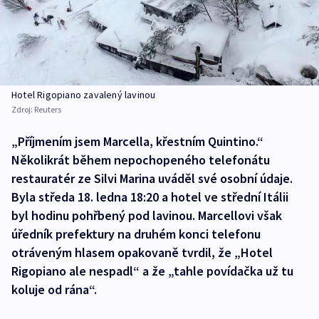
Hotel Rigopiano zavalený lavinou
Zdroj:
Reuters
„Příjmením jsem Marcella, křestním Quintino.“
Několikrát během nepochopeného telefonátu
restauratér ze Silvi Marina uváděl své osobní údaje.
Byla středa 18. ledna 18:20 a hotel ve střední Itálii
byl hodinu pohřbený pod lavinou. Marcellovi však
úředník prefektury na druhém konci telefonu
otráveným hlasem opakovaně tvrdil, že „Hotel
Rigopiano ale nespadl“ a že „tahle povídačka už tu
koluje od rána“.