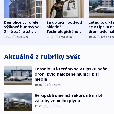
Demolice vyhořelé
Za dotační podvod
Letadlo, u kt
výškové budovy ve
ohledně
se v Lipsku n
Zlíně začne až v
Technologického
dron, bylo na
následujících dnech
parku poslal soud
municí, píší 
12:29
před 5
m
15:19
před 35
m
10:56
před 44
do vězení dva muže
Aktuálně z rubriky
Svět
Letadlo, u kterého se v Lipsku našel
dron, bylo naložené municí, píší
média
10:56
před 44
m
Evropská unie má rekordně nízké
zásoby zemního plynu
11:23
před 51
m