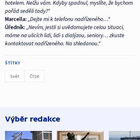
hotelem. Nelžu vám. Kdyby spadnul, myslíte, že bychom
pořád seděli tady?“
Marcella:
„Dejte mi k telefonu nadřízeného…“
Úředník:
„Nevím, jestli si uvědomujete celou situaci,
máme na ulicích lidi, lidi s dialýzou, seniory… zkuste
kontaktovat nadřízeného. Na shledanou.“
ŠTÍTKY
Svět
ČT24
Výběr redakce