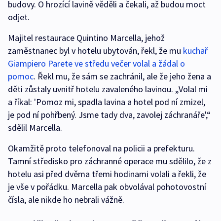
budovy. O hrozící lavině věděli a čekali, až budou moct
odjet.
Majitel restaurace Quintino Marcella, jehož
zaměstnanec byl v hotelu ubytován, řekl, že mu
kuchař
Giampiero Parete ve středu večer volal a žádal o
pomoc
. Řekl mu, že sám se zachránil, ale že jeho žena a
děti zůstaly uvnitř hotelu zavaleného lavinou. „Volal mi
a říkal: 'Pomoz mi, spadla lavina a hotel pod ní zmizel,
je pod ní pohřbený. Jsme tady dva, zavolej záchranáře',“
sdělil Marcella.
Okamžitě proto telefonoval na policii a prefekturu.
Tamní středisko pro záchranné operace mu sdělilo, že z
hotelu asi před dvěma třemi hodinami volali a řekli, že
je vše v pořádku. Marcella pak obvolával pohotovostní
čísla, ale nikde ho nebrali vážně.