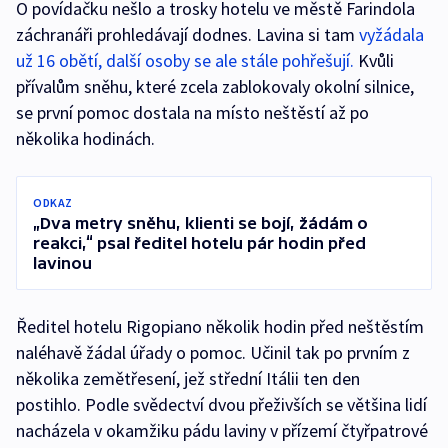
O povídačku nešlo a trosky hotelu ve městě Farindola
záchranáři prohledávají dodnes. Lavina si tam
vyžádala
už 16 obětí, další osoby se ale stále pohřešují.
Kvůli
přívalům sněhu, které zcela zablokovaly okolní silnice,
se první pomoc dostala na místo neštěstí až po
několika hodinách.
ODKAZ
„Dva metry sněhu, klienti se bojí, žádám o
reakci,“ psal ředitel hotelu pár hodin před
lavinou
Ředitel hotelu Rigopiano několik hodin před neštěstím
naléhavě žádal úřady o pomoc. Učinil tak po prvním z
několika zemětřesení, jež střední Itálii ten den
postihlo. Podle svědectví dvou přeživších se většina lidí
nacházela v okamžiku pádu laviny v přízemí čtyřpatrové