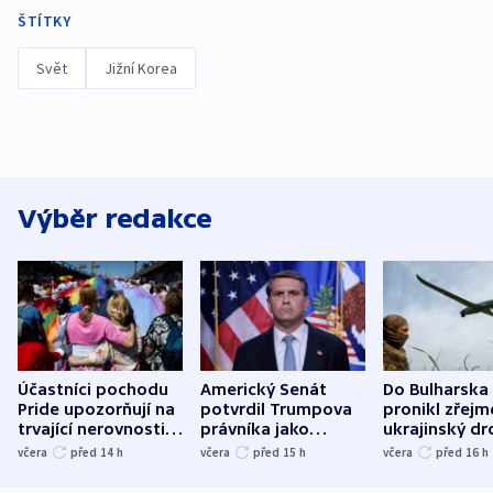
ŠTÍTKY
Svět
Jižní Korea
Výběr redakce
Účastníci pochodu
Americký Senát
Do Bulharska
Pride upozorňují na
potvrdil Trumpova
pronikl zřejm
trvající nerovnosti i
právníka jako
ukrajinský dr
společenskou
ministra
explodoval k
včera
před 14
h
včera
před 15
h
včera
před 16
h
atmosféru
spravedlnosti
od plynovod