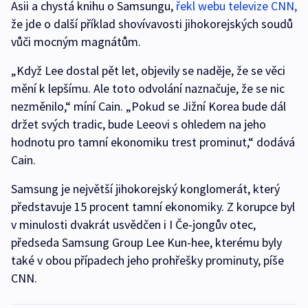
Asii a chystá knihu o Samsungu,
řekl webu televize CNN,
že jde o další příklad shovívavosti jihokorejských soudů
vůči mocným magnátům.
„Když Lee dostal pět let, objevily se naděje, že se věci
mění k lepšímu. Ale toto odvolání naznačuje, že se nic
nezměnilo,“ míní Cain. „Pokud se Jižní Korea bude dál
držet svých tradic, bude Leeovi s ohledem na jeho
hodnotu pro tamní ekonomiku trest prominut,“ dodává
Cain.
Samsung je největší jihokorejský konglomerát, který
představuje 15 procent tamní ekonomiky. Z korupce byl
v minulosti dvakrát usvědčen i I Če-jongův otec,
předseda Samsung Group Lee Kun-hee, kterému byly
také v obou případech jeho prohřešky prominuty, píše
CNN.