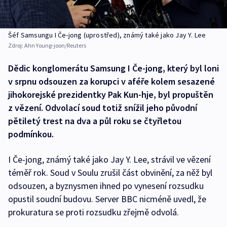
Šéf Samsungu I Če-jong (uprostřed), známý také jako Jay Y. Lee
Zdroj:
Ahn Young-joon/Reuters
Dědic konglomerátu Samsung I Če-jong, který byl loni
v srpnu odsouzen za korupci v aféře kolem sesazené
jihokorejské prezidentky Pak Kun-hje, byl propuštěn
z vězení. Odvolací soud totiž snížil jeho původní
pětiletý trest na dva a půl roku se čtyřletou
podmínkou.
I Če-jong, známý také jako Jay Y. Lee, strávil ve vězení
téměř rok. Soud v Soulu zrušil část obvinění, za něž byl
odsouzen, a byznysmen ihned po vynesení rozsudku
opustil soudní budovu. Server BBC nicméně uvedl, že
prokuratura se proti rozsudku zřejmě odvolá.