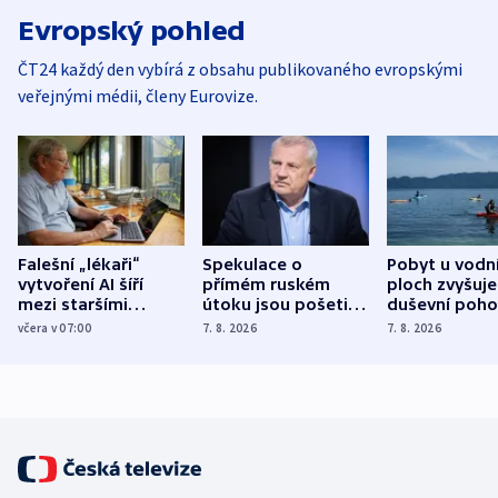
Evropský pohled
ČT24 každý den vybírá z obsahu publikovaného evropskými
veřejnými médii, členy Eurovize.
Falešní „lékaři“
Spekulace o
Pobyt u vodn
vytvoření AI šíří
přímém ruském
ploch zvyšuje
mezi staršími
útoku jsou pošetilé,
duševní poho
Poláky nebezpečné
míní estonský
ukázala
včera v 07:00
7. 8. 2026
7. 8. 2026
zdravotní rady
bezpečnostní
mezinárodní 
expert