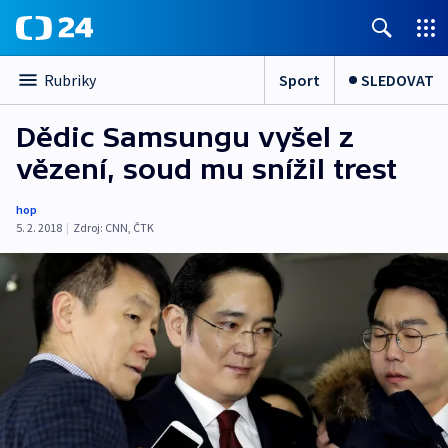
Sport
SLEDOVAT
Rubriky
Dědic Samsungu vyšel z
vězení, soud mu snížil trest
hop
5. 2. 2018
|
Zdroj:
CNN
,
ČTK