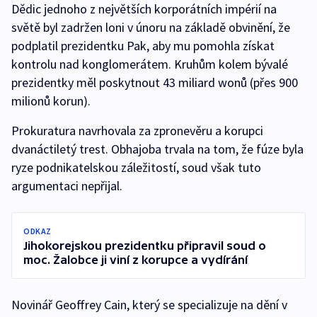
Dědic jednoho z největších korporátních impérií na
světě byl zadržen loni v únoru na základě obvinění, že
podplatil prezidentku Pak, aby mu pomohla získat
kontrolu nad konglomerátem. Kruhům kolem bývalé
prezidentky měl poskytnout 43 miliard wonů (přes 900
milionů korun).
Prokuratura navrhovala za zpronevěru a korupci
dvanáctiletý trest. Obhajoba trvala na tom, že fúze byla
ryze podnikatelskou záležitostí, soud však tuto
argumentaci nepřijal.
ODKAZ
Jihokorejskou prezidentku připravil soud o
moc. Žalobce ji viní z korupce a vydírání
Novinář Geoffrey Cain, který se specializuje na dění v