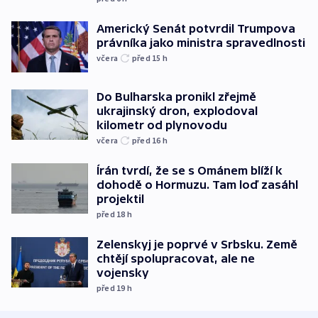
Americký Senát potvrdil Trumpova
právníka jako ministra spravedlnosti
včera
před 15
h
Do Bulharska pronikl zřejmě
ukrajinský dron, explodoval
kilometr od plynovodu
včera
před 16
h
Írán tvrdí, že se s Ománem blíží k
dohodě o Hormuzu. Tam loď zasáhl
projektil
před 18
h
Zelenskyj je poprvé v Srbsku. Země
chtějí spolupracovat, ale ne
vojensky
před 19
h