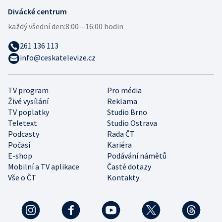
Divácké centrum
každý všední den:
8:00—16:00 hodin
261 136 113
info@ceskatelevize.cz
TV program
Pro média
Živé vysílání
Reklama
TV poplatky
Studio Brno
Teletext
Studio Ostrava
Podcasty
Rada ČT
Počasí
Kariéra
E-shop
Podávání námětů
Mobilní a TV aplikace
Časté dotazy
Vše o ČT
Kontakty