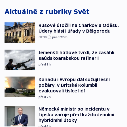
Aktuálně z rubriky
Svět
Rusové útočili na Charkov a Oděsu.
Údery hlásí i úřady v Bělgorodu
08:39
před 22
m
Jemenští hútíové tvrdí, že zasáhli
saúdskoarabskou rafinerii
před 1
h
Kanadu i Evropu dál sužují lesní
požáry. V Britské Kolumbii
evakuovali tisíce lidí
před 2
h
Německý ministr po incidentu v
Lipsku varuje před každodenními
hybridními útoky
před 6
h