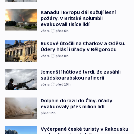
Kanadu i Evropu dál sužují lesní
požáry. V Britské Kolumbii
evakuovali tisíce lidí
včera
před 6
h
Rusové útočili na Charkov a Oděsu.
Údery hlásí i úřady v Bělgorodu
včera
před 8
h
Jemenští hútíové tvrdí, že zasáhli
saúdskoarabskou rafinerii
včera
před 10
h
Dolphin dorazil do Číny, úřady
evakuovaly přes milion lidí
před 12
h
Vyčerpané české turisty v Rakousku