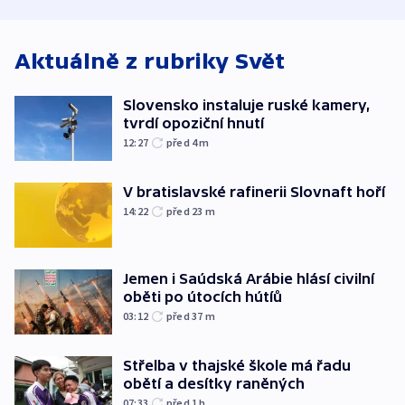
Aktuálně z rubriky
Svět
Slovensko instaluje ruské kamery,
tvrdí opoziční hnutí
12:27
před 4
m
V bratislavské rafinerii Slovnaft hoří
14:22
před 23
m
Jemen i Saúdská Arábie hlásí civilní
oběti po útocích hútíů
03:12
před 37
m
Střelba v thajské škole má řadu
obětí a desítky raněných
07:33
před 1
h