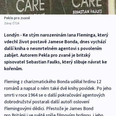
Peklo pro zvané
Zdroj:
ČT24
Londýn - Ke stým narozeninám Iana Fleminga, který
vdechl život postavě Jamese Bonda, dnes vychází
další kniha o nesmrtelném agentovi s povolením
zabíjet. Autorem Pekla pro zvané je britský
spisovatel Sebastian Faulks, který slibuje návrat ke
kořenům.
Fleming z charizmatického Bonda udělal hrdinu 12
románů a napsal o něm také dvě knihy povídek. Po jeho
smrti v roce 1964 se o další pokračování agentových
dobrodružství postarali další autoři oslovení
Flemingovými dědici. Přestože je James Bond
pro Británii i ve světě spíše filmovým hrdinou, i jeho