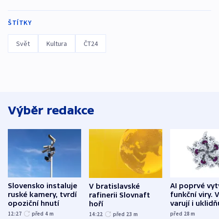
ŠTÍTKY
Svět
Kultura
ČT24
Výběr redakce
Slovensko instaluje
AI poprvé vyt
V bratislavské
ruské kamery, tvrdí
funkční viry. 
rafinerii Slovnaft
opoziční hnutí
varují i uklidň
hoří
12:27
před 4
m
před 28
m
14:22
před 23
m