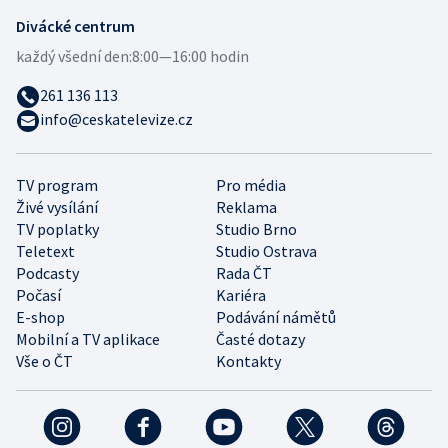
Divácké centrum
každý všední den:
8:00—16:00 hodin
261 136 113
info@ceskatelevize.cz
TV program
Pro média
Živé vysílání
Reklama
TV poplatky
Studio Brno
Teletext
Studio Ostrava
Podcasty
Rada ČT
Počasí
Kariéra
E-shop
Podávání námětů
Mobilní a TV aplikace
Časté dotazy
Vše o ČT
Kontakty