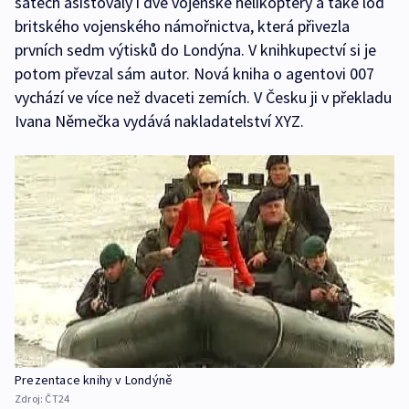
šatech asistovaly i dvě vojenské helikoptéry a také loď
britského vojenského námořnictva, která přivezla
prvních sedm výtisků do Londýna. V knihkupectví si je
potom převzal sám autor. Nová kniha o agentovi 007
vychází ve více než dvaceti zemích. V Česku ji v překladu
Ivana Němečka vydává nakladatelství XYZ.
Prezentace knihy v Londýně
Zdroj:
ČT24