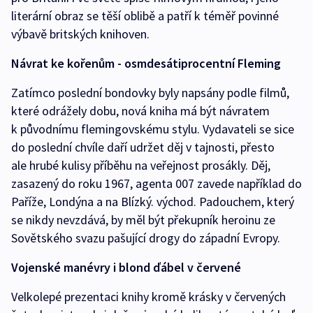
literární obraz se těší oblibě a patří k téměř povinné
výbavě britských knihoven.
Návrat ke kořenům - osmdesátiprocentní Fleming
Zatímco poslední bondovky byly napsány podle filmů,
které odrážely dobu, nová kniha má být návratem
k původnímu flemingovskému stylu. Vydavateli se sice
do poslední chvíle daří udržet děj v tajnosti, přesto
ale hrubé kulisy příběhu na veřejnost prosákly. Děj,
zasazený do roku 1967, agenta 007 zavede například do
Paříže, Londýna a na Blízký. východ. Padouchem, který
se nikdy nevzdává, by měl být překupník heroinu ze
Sovětského svazu pašující drogy do západní Evropy.
Vojenské manévry i blond ďábel v červené
Velkolepé prezentaci knihy kromě krásky v červených