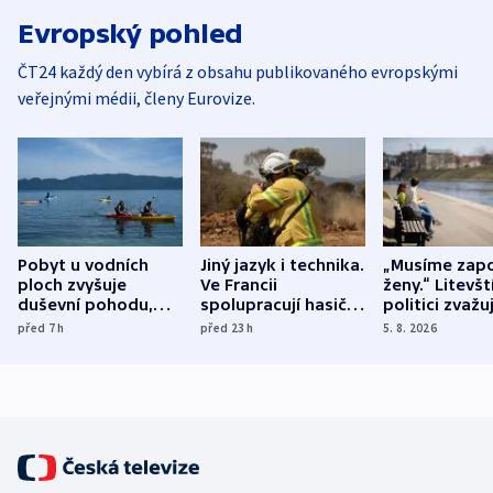
Evropský pohled
ČT24 každý den vybírá z obsahu publikovaného evropskými
veřejnými médii, členy Eurovize.
Pobyt u vodních
Jiný jazyk i technika.
„Musíme zapo
ploch zvyšuje
Ve Francii
ženy.“ Litevšt
duševní pohodu,
spolupracují hasiči z
politici zvažuj
ukázala
různých zemí
dohodu o
před 7
h
před 23
h
5. 8. 2026
mezinárodní studie
demografii