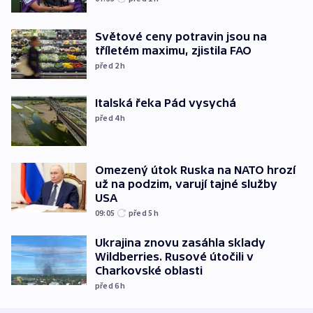
Světové ceny potravin jsou na
tříletém maximu, zjistila FAO
před 2
h
Italská řeka Pád vysychá
před 4
h
Omezený útok Ruska na NATO hrozí
už na podzim, varují tajné služby
USA
09:05
před 5
h
Ukrajina znovu zasáhla sklady
Wildberries. Rusové útočili v
Charkovské oblasti
před 6
h