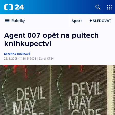
Sport
SLEDOVAT
Rubriky
Agent 007 opět na pultech
knihkupectví
Kateřina Turčinová
28. 5. 2008
28. 5. 2008
|
Zdroj:
ČT24