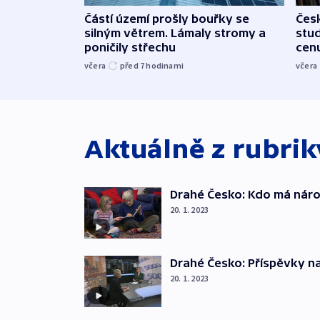
Částí území prošly bouřky se
Čes
silným větrem. Lámaly stromy a
stu
poničily střechu
cenu
včera
před 7
hodinami
včera
Aktuálně z rubri
Drahé Česko: Kdo má nár
20. 1. 2023
Drahé Česko: Příspěvky na
20. 1. 2023