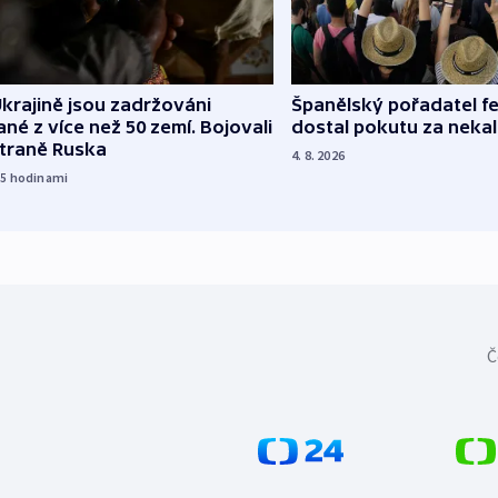
Španělský pořadatel fe
krajině jsou zadržováni
dostal pokutu za nekal
né z více než 50 zemí. Bojovali
straně Ruska
4. 8. 2026
15
hodinami
Č