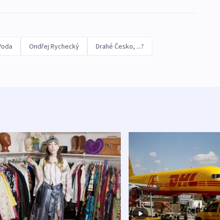
Voda
Ondřej Rychecký
Drahé Česko, ...?