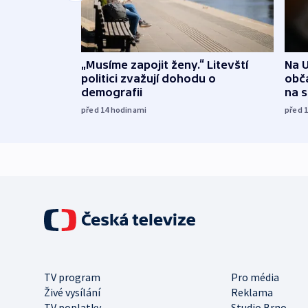
„Musíme zapojit ženy.“ Litevští
Na U
politici zvažují dohodu o
obča
demografii
na 
před 14
hodinami
před 
TV program
Pro média
Živé vysílání
Reklama
TV poplatky
Studio Brno