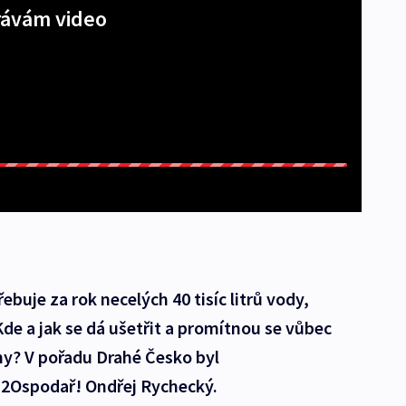
ávám video
buje za rok necelých 40 tisíc litrů vody,
Kde a jak se dá ušetřit a promítnou se vůbec
y? V pořadu Drahé Česko byl
H2Ospodař! Ondřej Rychecký.