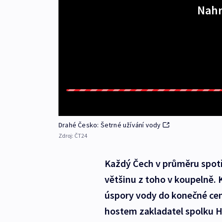
Nahr
Drahé Česko: Šetrné užívání vody
Zdroj:
ČT24
Každý Čech v průměru spotře
většinu z toho v koupelně. 
úspory vody do konečné cen
hostem zakladatel spolku 