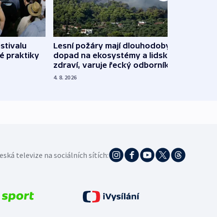
stivalu
Lesní požáry mají dlouhodobý
Ukraj
é praktiky
dopad na ekosystémy a lidské
Franc
zdraví, varuje řecký odborník
požá
4. 8. 2026
3. 8. 20
eská televize na sociálních sítích: