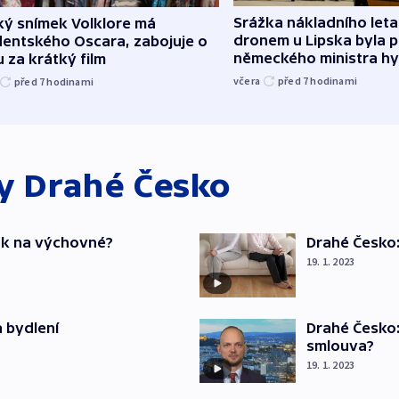
Srážka nákladního leta
ký snímek Volklore má
dronem u Lipska byla 
dentského Oscara, zabojuje o
německého ministra hy
 za krátký film
včera
před 7
hodinami
před 7
hodinami
ky
Drahé Česko
ok na výchovné?
Drahé Česko:
19. 1. 2023
 bydlení
Drahé Česko
smlouva?
19. 1. 2023