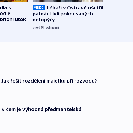
dla s
Lékaři v Ostravě ošetřili už
Koali
VIDEO
podle
patnáct lidí pokousaných
novel
bridní útok
netopýry
zájm
před 9
hodinami
před 9
 Jak řešit rozdělení majetku při rozvodu?
: V čem je výhodná předmanželská