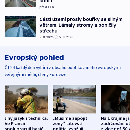
končí
před 17
h
Částí území prošly bouřky se silným
větrem. Lámaly stromy a poničily
střechu
5. 8. 2026
5. 8. 2026
Evropský pohled
ČT24 každý den vybírá z obsahu publikovaného evropskými
veřejnými médii, členy Eurovize.
Jiný jazyk i technika.
„Musíme zapojit
Na Ukrajině j
Ve Francii
ženy.“ Litevští
zadržováni o
spolupracují hasiči z
politici zvažují
z více než 50 