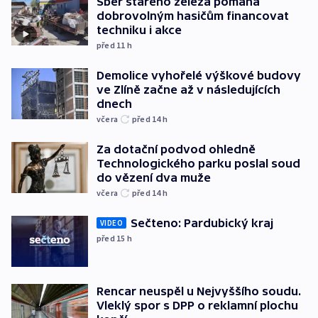
Sběr starého železa pomáhá
dobrovolným hasičům financovat
techniku i akce
před 11
h
Demolice vyhořelé výškové budovy
ve Zlíně začne až v následujících
dnech
včera
před 14
h
Za dotační podvod ohledně
Technologického parku poslal soud
do vězení dva muže
včera
před 14
h
Sečteno: Pardubický kraj
VIDEO
před 15
h
Rencar neuspěl u Nejvyššího soudu.
Vleklý spor s DPP o reklamní plochu