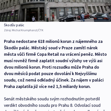
Škodův palác
Zdroj:
Michal Krumphanzl/ČTK
Praha nedostane 618 milionů korun z nájemného za
Škodův palác. Městský soud v Praze zamítl nárok
města vůči firmě Copa Retail na vrácení peněz. Město
musí rovněž firmě zaplatit soudní výlohy ve výši asi
dvou milionů korun. Proti rozsudku může Praha do
dvou měsíců podat pouze dovolání k Nejvyššímu
soudu, což nemá odkladný účinek. Za nájem v paláci
Praha zaplatila již více než 1,5 miliardy korun.
Senát městského soudu svým rozhodnutím potvrdil
verdikt obvodního soudu pro Prahu 8. Odvolací soud