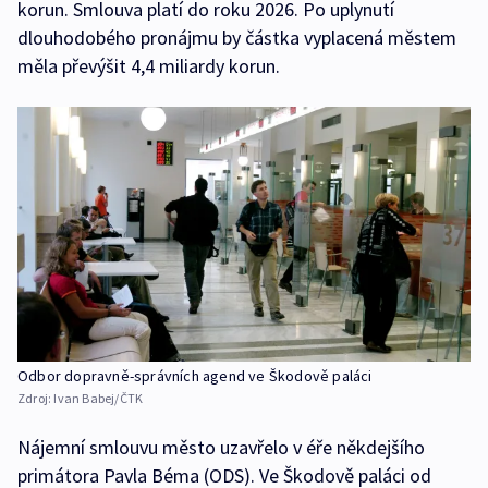
korun. Smlouva platí do roku 2026. Po uplynutí
dlouhodobého pronájmu by částka vyplacená městem
měla převýšit 4,4 miliardy korun.
Odbor dopravně-správních agend ve Škodově paláci
Zdroj:
Ivan Babej/ČTK
Nájemní smlouvu město uzavřelo v éře někdejšího
primátora Pavla Béma (ODS). Ve Škodově paláci od