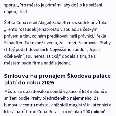
sporu. „Pro město je primární, aby došlo ke snížení
nájmu,“ řekl.
Šéfka Copa retail Abigail Schaeffer rozsudek přivítala.
„Tento rozsudek je naprosto v souladu s českým
právem a tím, co nám predikovali naši právníci,“ řekla
Schaeffer. Ta rovněž uvedla, že ji mrzí, že právníci Prahy
chtějí podat dovolání k Nejvyššímu soudu. „Jejich
očekávání jsou nerealistická,“ dodala s tím, že s
městem bude firma nadále jednat.
Smlouva na pronájem Škodova paláce
platí do roku 2026
Město se dožadovalo u soudů vyplacení 618 milionů a
snížení podle Prahy předraženého nájemného. Za
budovu v centru města, v níž sídlí magistrátní úředníci a
která patří firmě Copa Retail, ročně platí 200 milionů