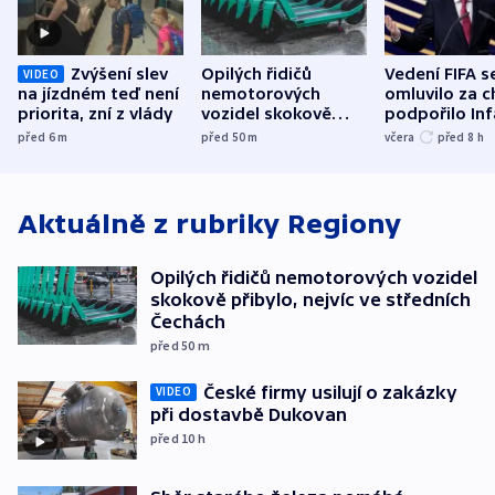
Zvýšení slev
Opilých řidičů
Vedení FIFA s
VIDEO
na jízdném teď není
nemotorových
omluvilo za c
priorita, zní z vlády
vozidel skokově
podpořilo Inf
přibylo, nejvíc ve
UEFA trvá na
před 6
m
před 50
m
včera
před 8
h
středních Čechách
bojkotu
Aktuálně z rubriky
Regiony
Opilých řidičů nemotorových vozidel
skokově přibylo, nejvíc ve středních
Čechách
před 50
m
České firmy usilují o zakázky
VIDEO
při dostavbě Dukovan
před 10
h