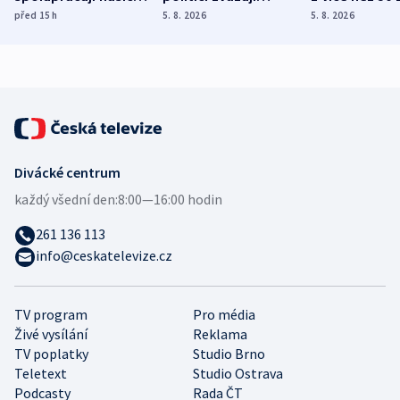
různých zemí
dohodu o
Bojovali na s
před 15
h
5. 8. 2026
5. 8. 2026
demografii
Ruska
Divácké centrum
každý všední den:
8:00—16:00 hodin
261 136 113
info@ceskatelevize.cz
TV program
Pro média
Živé vysílání
Reklama
TV poplatky
Studio Brno
Teletext
Studio Ostrava
Podcasty
Rada ČT