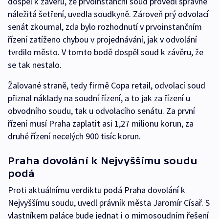
dospěl k závěru, že prvoinstanční soud provedl správně
náležitá šetření, uvedla soudkyně. Zároveň prý odvolací
senát zkoumal, zda bylo rozhodnutí v prvoinstančním
řízení zatíženo chybou v projednávání, jak v odvolání
tvrdilo město. V tomto bodě dospěl soud k závěru, že
se tak nestalo.
Žalované straně, tedy firmě Copa retail, odvolací soud
přiznal náklady na soudní řízení, a to jak za řízení u
obvodního soudu, tak u odvolacího senátu. Za první
řízení musí Praha zaplatit asi 1,27 milionu korun, za
druhé řízení necelých 900 tisíc korun.
Praha dovolání k Nejvyššímu soudu
podá
Proti aktuálnímu verdiktu podá Praha dovolání k
Nejvyššímu soudu, uvedl právník města Jaromír Císař. S
vlastníkem paláce bude jednat i o mimosoudním řešení