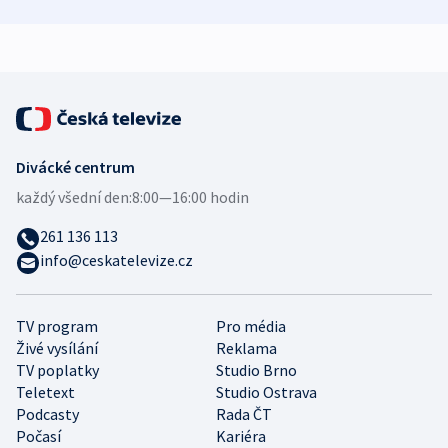
mezinárodní studie
demografii
Divácké centrum
každý všední den:
8:00—16:00 hodin
261 136 113
info@ceskatelevize.cz
TV program
Pro média
Živé vysílání
Reklama
TV poplatky
Studio Brno
Teletext
Studio Ostrava
Podcasty
Rada ČT
Počasí
Kariéra