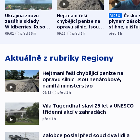
Ukrajina znovu
Hejtmani řeší
Česko 
VIDEO
zasáhla sklady
chybějící peníze na
plynem zásob
Wildberries. Rusové
opravu silnic. Jsou
stihne, ujišťu
útočili v Charkovské
nenárokové, namítá
expert. Sníže
09:02
před 36
m
09:15
před 1
h
před 1
h
oblasti
ministerstvo
však slíbit ne
Aktuálně z rubriky
Regiony
Hejtmani řeší chybějící peníze na
opravu silnic. Jsou nenárokové,
namítá ministerstvo
09:15
před 1
h
Vila Tugendhat slaví 25 let v UNESCO
třídenní akcí v zahradách
před 1
h
Žalobce poslal před soud dva lidi a