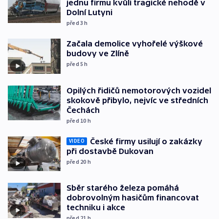
jednu firmu kvůli tragické nehodě v
Dolní Lutyni
před 3
h
Začala demolice vyhořelé výškové
budovy ve Zlíně
před 5
h
Opilých řidičů nemotorových vozidel
skokově přibylo, nejvíc ve středních
Čechách
před 10
h
České firmy usilují o zakázky
VIDEO
při dostavbě Dukovan
před 20
h
Sběr starého železa pomáhá
dobrovolným hasičům financovat
techniku i akce
před 21
h