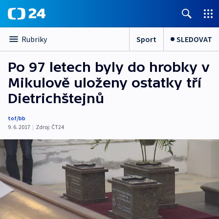
Sport
SLEDOVAT
Rubriky
Po 97 letech byly do hrobky v
Mikulově uloženy ostatky tří
Dietrichštejnů
tof/bb
9. 6. 2017
|
Zdroj:
ČT24