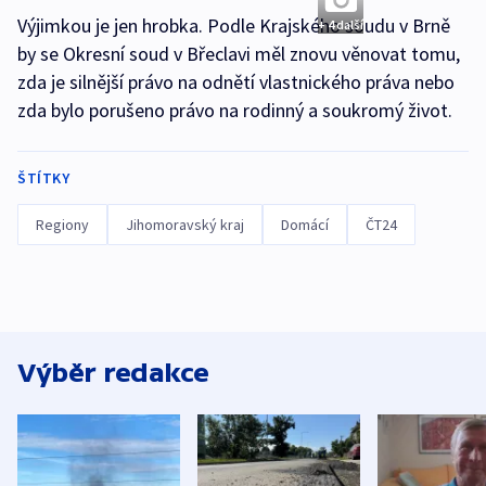
Výjimkou je jen hrobka. Podle Krajského soudu v Brně
+ 4 další
by se Okresní soud v Břeclavi měl znovu věnovat tomu,
zda je silnější právo na odnětí vlastnického práva nebo
zda bylo porušeno právo na rodinný a soukromý život.
ŠTÍTKY
Regiony
Jihomoravský kraj
Domácí
ČT24
Výběr redakce