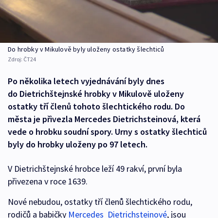
Do hrobky v Mikulově byly uloženy ostatky šlechticů
Zdroj:
ČT24
Po několika letech vyjednávání byly dnes
do Dietrichštejnské hrobky v Mikulově uloženy
ostatky tří členů tohoto šlechtického rodu. Do
města je přivezla Mercedes Dietrichsteinová, která
vede o hrobku soudní spory. Urny s ostatky šlechticů
byly do hrobky uloženy po 97 letech.
V Dietrichštejnské hrobce leží 49 rakví, první byla
přivezena v roce 1639.
Nové nebudou, ostatky tří členů šlechtického rodu,
rodičů a babičky
Mercedes Dietrichsteinové
, jsou