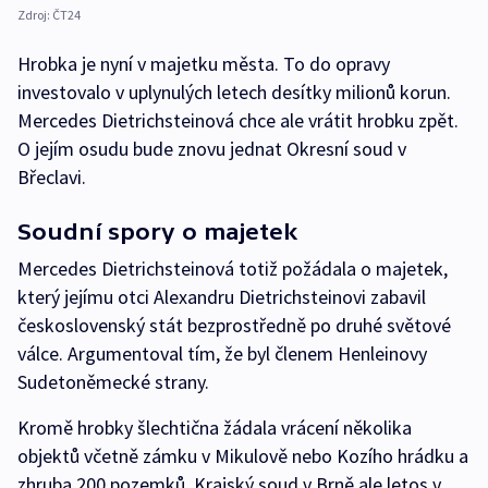
Zdroj:
ČT24
Hrobka je nyní v majetku města. To do opravy
investovalo v uplynulých letech desítky milionů korun.
Mercedes Dietrichsteinová chce ale vrátit hrobku zpět.
O jejím osudu bude znovu jednat Okresní soud v
Břeclavi.
Soudní spory o majetek
Mercedes Dietrichsteinová totiž požádala o majetek,
který jejímu otci Alexandru Dietrichsteinovi zabavil
československý stát bezprostředně po druhé světové
válce. Argumentoval tím, že byl členem Henleinovy
Sudetoněmecké strany.
Kromě hrobky šlechtična žádala vrácení několika
objektů včetně zámku v Mikulově nebo Kozího hrádku a
zhruba 200 pozemků. Krajský soud v Brně ale letos v