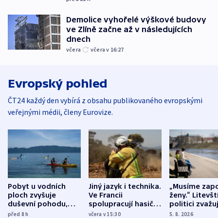
Demolice vyhořelé výškové budovy
ve Zlíně začne až v následujících
dnech
včera
včera v 16:27
Evropský pohled
ČT24 každý den vybírá z obsahu publikovaného evropskými
veřejnými médii, členy Eurovize.
Pobyt u vodních
Jiný jazyk i technika.
„Musíme zapo
ploch zvyšuje
Ve Francii
ženy.“ Litevšt
duševní pohodu,
spolupracují hasiči z
politici zvažuj
ukázala
různých zemí
dohodu o
před 8
h
včera v 15:30
5. 8. 2026