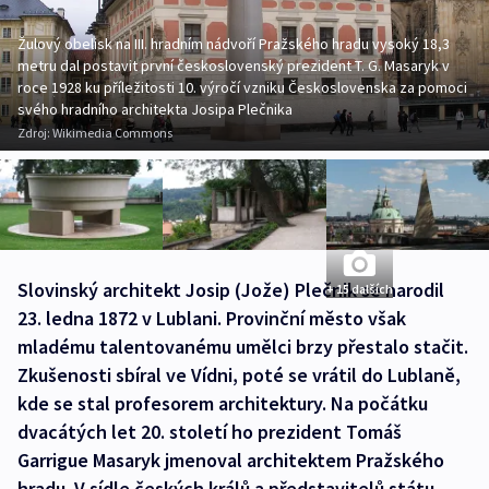
Žulový obelisk na III. hradním nádvoří Pražského hradu vysoký 18,3
metru dal postavit první československý prezident T. G. Masaryk v
roce 1928 ku příležitosti 10. výročí vzniku Československa za pomoci
svého hradního architekta Josipa Plečnika
Zdroj:
Wikimedia Commons
Slovinský architekt Josip (Jože) Plečnik se narodil
+ 15 dalších
23. ledna 1872 v Lublani. Provinční město však
mladému talentovanému umělci brzy přestalo stačit.
Zkušenosti sbíral ve Vídni, poté se vrátil do Lublaně,
kde se stal profesorem architektury. Na počátku
dvacátých let 20. století ho prezident Tomáš
Garrigue Masaryk jmenoval architektem Pražského
hradu. V sídle českých králů a představitelů státu