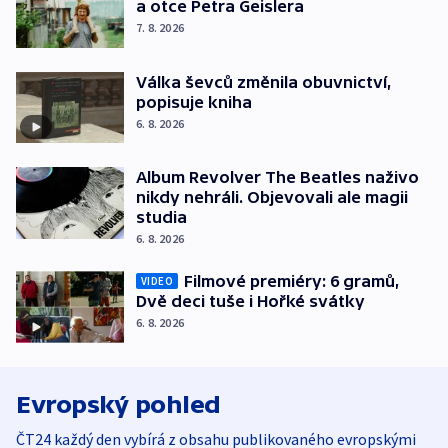
a otce Petra Geislera
7. 8. 2026
Válka ševců změnila obuvnictví,
popisuje kniha
6. 8. 2026
Album Revolver The Beatles naživo
nikdy nehráli. Objevovali ale magii
studia
6. 8. 2026
Filmové premiéry: 6 gramů,
VIDEO
Dvě deci tuše i Hořké svátky
6. 8. 2026
Evropský pohled
ČT24 každý den vybírá z obsahu publikovaného evropskými