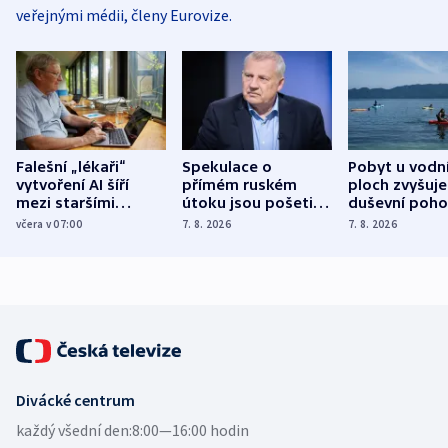
veřejnými médii, členy Eurovize.
Falešní „lékaři“
Spekulace o
Pobyt u vodn
vytvoření AI šíří
přímém ruském
ploch zvyšuje
mezi staršími
útoku jsou pošetilé,
duševní poho
Poláky nebezpečné
míní estonský
ukázala
včera v 07:00
7. 8. 2026
7. 8. 2026
zdravotní rady
bezpečnostní
mezinárodní 
expert
Divácké centrum
každý všední den:
8:00—16:00 hodin