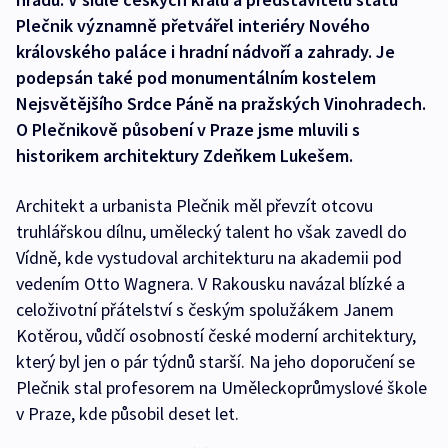
Plečnik významně přetvářel interiéry Nového
královského paláce i hradní nádvoří a zahrady. Je
podepsán také pod monumentálním kostelem
Nejsvětějšího Srdce Páně na pražských Vinohradech.
O Plečnikově působení v Praze jsme mluvili s
historikem architektury Zdeňkem Lukešem.
Architekt a urbanista Plečnik měl převzít otcovu
truhlářskou dílnu, umělecký talent ho však zavedl do
Vídně, kde vystudoval architekturu na akademii pod
vedením Otto Wagnera. V Rakousku navázal blízké a
celoživotní přátelství s českým spolužákem Janem
Kotěrou, vůdčí osobností české moderní architektury,
který byl jen o pár týdnů starší. Na jeho doporučení se
Plečnik stal profesorem na Uměleckoprůmyslové škole
v Praze, kde působil deset let.