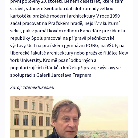
první poloviny 20. století. Během deseti let, které tam
strávil, s Janem Svobodou dali dohromady velkou
kartotéku pražské moderní architektury. V roce 1990
začal pracovat na Pražském hradě, nejdřív v kulturní
sekci, pak v památkovém odboru Kanceláře prezidenta
republiky. Spolupracoval na přípravě plečnikovské
výstavy. Učil na pražském gymnáziu PORG, na VŠUP, na
liberecké fakultě architektury nebo pražské filiálce New
York University. Kromě psaní odborných a
popularizujících článků a knížek připravuje výstavy ve
spolupráci s Galerií Jaroslava Fragnera.
Zdroj: zdeneklukes.eu