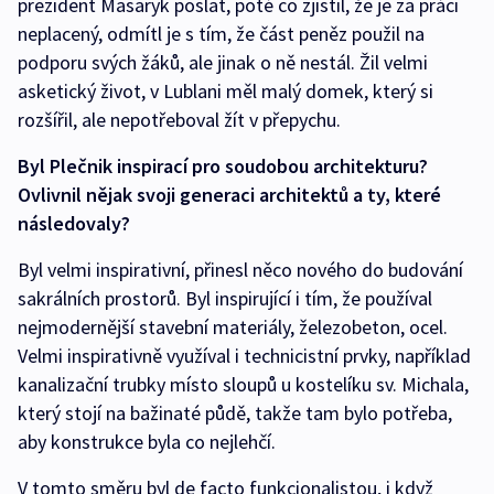
prezident Masaryk poslat, poté co zjistil, že je za práci
neplacený, odmítl je s tím, že část peněz použil na
podporu svých žáků, ale jinak o ně nestál. Žil velmi
asketický život, v Lublani měl malý domek, který si
rozšířil, ale nepotřeboval žít v přepychu.
Byl Plečnik inspirací pro soudobou architekturu?
Ovlivnil nějak svoji generaci architektů a ty, které
následovaly?
Byl velmi inspirativní, přinesl něco nového do budování
sakrálních prostorů. Byl inspirující i tím, že používal
nejmodernější stavební materiály, železobeton, ocel.
Velmi inspirativně využíval i technicistní prvky, například
kanalizační trubky místo sloupů u kostelíku sv. Michala,
který stojí na bažinaté půdě, takže tam bylo potřeba,
aby konstrukce byla co nejlehčí.
V tomto směru byl de facto funkcionalistou, i když