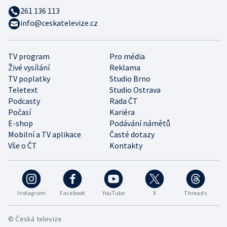
261 136 113
info@ceskatelevize.cz
TV program
Pro média
Živé vysílání
Reklama
TV poplatky
Studio Brno
Teletext
Studio Ostrava
Podcasty
Rada ČT
Počasí
Kariéra
E-shop
Podávání námětů
Mobilní a TV aplikace
Časté dotazy
Vše o ČT
Kontakty
Instagram
Facebook
YouTube
X
Threads
© Česká televize