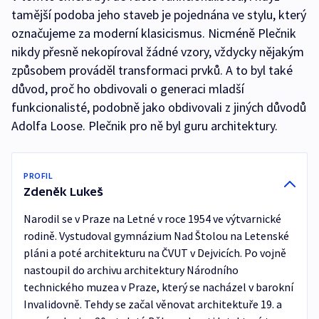
tamější podoba jeho staveb je pojednána ve stylu, který
označujeme za moderní klasicismus. Nicméně Plečnik
nikdy přesně nekopíroval žádné vzory, vždycky nějakým
způsobem prováděl transformaci prvků. A to byl také
důvod, proč ho obdivovali o generaci mladší
funkcionalisté, podobně jako obdivovali z jiných důvodů
Adolfa Loose. Plečnik pro ně byl guru architektury.
PROFIL
Zdeněk Lukeš
Narodil se v Praze na Letné v roce 1954 ve výtvarnické
rodině. Vystudoval gymnázium Nad Štolou na Letenské
pláni a poté architekturu na ČVUT v Dejvicích. Po vojně
nastoupil do archivu architektury Národního
technického muzea v Praze, který se nacházel v barokní
Invalidovně. Tehdy se začal věnovat architektuře 19. a