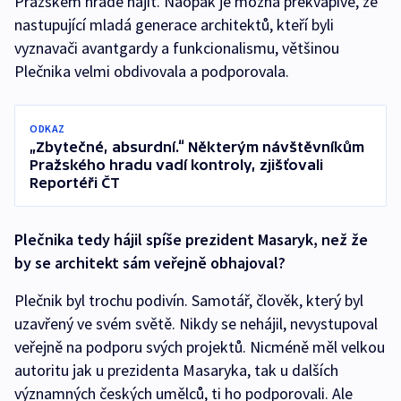
Pražském hradě hájit. Naopak je možná překvapivé, že
nastupující mladá generace architektů, kteří byli
vyznavači avantgardy a funkcionalismu, většinou
Plečnika velmi obdivovala a podporovala.
ODKAZ
„Zbytečné, absurdní.“ Některým návštěvníkům
Pražského hradu vadí kontroly, zjišťovali
Reportéři ČT
Plečnika tedy hájil spíše prezident Masaryk, než že
by se architekt sám veřejně obhajoval?
Plečnik byl trochu podivín. Samotář, člověk, který byl
uzavřený ve svém světě. Nikdy se nehájil, nevystupoval
veřejně na podporu svých projektů. Nicméně měl velkou
autoritu jak u prezidenta Masaryka, tak u dalších
významných českých umělců, ti ho podporovali. Ale