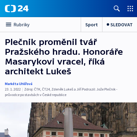
Sport
SLEDOVAT
Rubriky
Plečnik proměnil tvář
Pražského hradu. Honoráře
Masarykovi vracel, říká
architekt Lukeš
Markéta Uhlířová
23. 1. 2022
|
Zdroj:
ČTK
,
ČT24
,
Zdeněk Lukeš a Jiří Podrazil: Jože Plečnik -
průvodce po stavbách v České republice