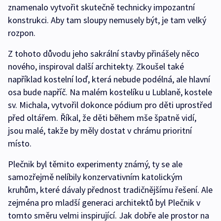
znamenalo vytvořit skutečně technicky impozantní
konstrukci. Aby tam sloupy nemusely být, je tam velký
rozpon.
Z tohoto důvodu jeho sakrální stavby přinášely něco
nového, inspiroval další architekty. Zkoušel také
například kostelní loď, která nebude podélná, ale hlavní
osa bude napříč. Na malém kostelíku u Lublaně, kostele
sv. Michala, vytvořil dokonce pódium pro děti uprostřed
před oltářem. Říkal, že děti během mše špatně vidí,
jsou malé, takže by měly dostat v chrámu prioritní
místo.
Plečnik byl těmito experimenty známý, ty se ale
samozřejmě nelíbily konzervativním katolickým
kruhům, které dávaly přednost tradičnějšímu řešení. Ale
zejména pro mladší generaci architektů byl Plečnik v
tomto směru velmi inspirující. Jak dobře ale prostor na