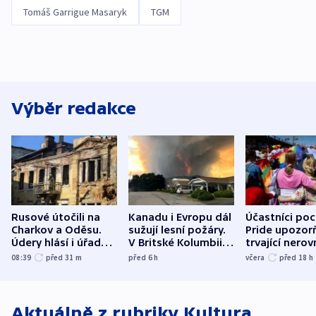
Tomáš Garrigue Masaryk
TGM
Výběr redakce
Rusové útočili na
Kanadu i Evropu dál
Účastníci po
Charkov a Oděsu.
sužují lesní požáry.
Pride upozorň
Údery hlásí i úřady v
V Britské Kolumbii
trvající nerov
Bělgorodu
evakuovali tisíce lidí
společensko
08:39
před 31
m
před 6
h
včera
před 18
h
atmosféru
Aktuálně z rubriky
Kultura