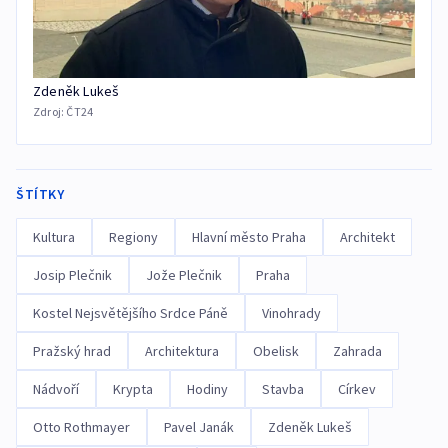
Zdeněk Lukeš
Zdroj:
ČT24
ŠTÍTKY
Kultura
Regiony
Hlavní město Praha
Architekt
Josip Plečnik
Jože Plečnik
Praha
Kostel Nejsvětějšího Srdce Páně
Vinohrady
Pražský hrad
Architektura
Obelisk
Zahrada
Nádvoří
Krypta
Hodiny
Stavba
Církev
Otto Rothmayer
Pavel Janák
Zdeněk Lukeš