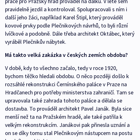
práce pro Pražský hrad prováděl na dálku. V létě sem
pravidelně jezdil a kontroloval. Spolupracovali s ním i
další jeho žáci, například Karel Štipl, který prováděl
kovové prvky podle Plečnikových návrhů, to byli různí
lvíčkové a podobně. Dále třeba architekt Oktábec, který
vyráběl Plečnikův nábytek.
Má takto velká zakázka v českých zemích obdobu?
V době, kdy to všechno začalo, tedy v roce 1920,
bychom těžko hledali obdobu. O něco později došlo k
rozsáhlé rekonstrukci Černínského paláce v Praze na
Hradčanech pro potřeby ministerstva zahraničí. Tam se
upravovala také zahrada tohoto paláce a dělala se
dostavba. To prováděl architekt Pavel Janák. Byla sice
menší než ta na Pražském hradě, ale také patřila k
velkým rekonstrukcím. Janákovi pak přinesla uznání a
on se díky tomu stal Plečnikovým nástupcem na postu