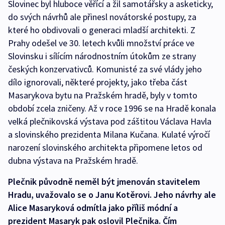
Slovinec byl hluboce věřící a žil samotářsky a asketicky,
do svých návrhů ale přinesl novátorské postupy, za
které ho obdivovali o generaci mladší architekti. Z
Prahy odešel ve 30. letech kvůli množství práce ve
Slovinsku i sílícím národnostním útokům ze strany
českých konzervativců. Komunisté za své vlády jeho
dílo ignorovali, některé projekty, jako třeba část
Masarykova bytu na Pražském hradě, byly v tomto
období zcela zničeny. Až v roce 1996 se na Hradě konala
velká plečnikovská výstava pod záštitou Václava Havla
a slovinského prezidenta Milana Kučana. Kulaté výročí
narození slovinského architekta připomene letos od
dubna výstava na Pražském hradě.
Plečnik původně neměl být jmenován stavitelem
Hradu, uvažovalo se o Janu Kotěrovi. Jeho návrhy ale
Alice Masaryková odmítla jako příliš módní a
prezident Masaryk pak oslovil Plečnika. Čím