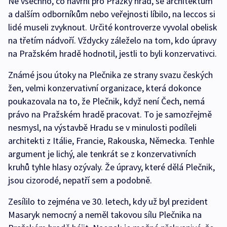
Ne všechno, co navrhl pro Pražký hrad, se architektům
a dalším odborníkům nebo veřejnosti líbilo, na leccos si
lidé museli zvyknout. Určité kontroverze vyvolal obelisk
na třetím nádvoří. Vždycky záleželo na tom, kdo úpravy
na Pražském hradě hodnotil, jestli to byli konzervativci.
Známé jsou útoky na Plečnika ze strany svazu českých
žen, velmi konzervativní organizace, která dokonce
poukazovala na to, že Plečnik, když není Čech, nemá
právo na Pražském hradě pracovat. To je samozřejmě
nesmysl, na výstavbě Hradu se v minulosti podíleli
architekti z Itálie, Francie, Rakouska, Německa. Tenhle
argument je lichý, ale tenkrát se z konzervativních
kruhů tyhle hlasy ozývaly. Že úpravy, které dělá Plečnik,
jsou cizorodé, nepatří sem a podobně.
Zesílilo to zejména ve 30. letech, kdy už byl prezident
Masaryk nemocný a neměl takovou sílu Plečnika na