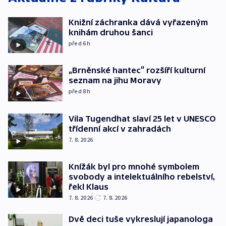
Knižní záchranka dává vyřazeným
knihám druhou šanci
před 6
h
„Brněnské hantec“ rozšíří kulturní
seznam na jihu Moravy
před 8
h
Vila Tugendhat slaví 25 let v UNESCO
třídenní akcí v zahradách
7. 8. 2026
Knížák byl pro mnohé symbolem
svobody a intelektuálního rebelství,
řekl Klaus
7. 8. 2026
7. 8. 2026
Dvě deci tuše vykreslují japanologa