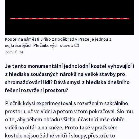
Kostel na náměstí Jiřího z Poděbrad v Praze je jednou z
nejkrásnějších Plečnikových staveb
Zdroj:
ČT24
Je tento monumentální jednolodní kostel vyhovující i
z hlediska současných nároků na velké stavby pro
shromažďování lidí? Dává smysl z hlediska dnešního
řešení rozvržení prostoru?
Plečnik kdysi experimentoval s rozvržením sakrálního
prostoru, už ve Vídni a potom v tom pokračoval. Šlo mu
o to, aby během obřadu všichni účastníci mše dobře
viděli na oltář a na kněze. Proto také v pražském
kostele nejsou žádné vnitřní sloupy, přestože to