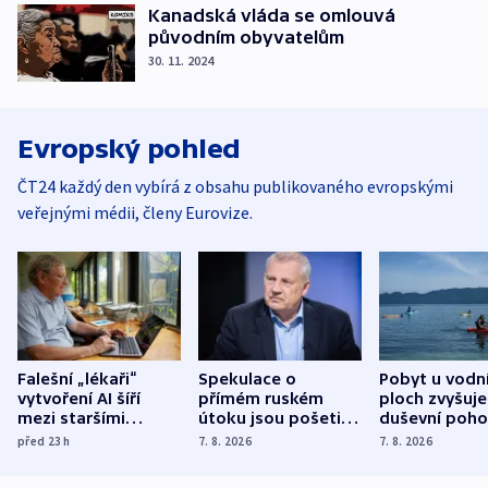
Kanadská vláda se omlouvá
původním obyvatelům
30. 11. 2024
Evropský pohled
ČT24 každý den vybírá z obsahu publikovaného evropskými
veřejnými médii, členy Eurovize.
Falešní „lékaři“
Spekulace o
Pobyt u vodn
vytvoření AI šíří
přímém ruském
ploch zvyšuje
mezi staršími
útoku jsou pošetilé,
duševní poho
Poláky nebezpečné
míní estonský
ukázala
před 23
h
7. 8. 2026
7. 8. 2026
zdravotní rady
bezpečnostní
mezinárodní 
expert