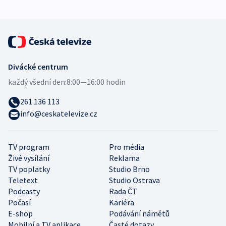
Divácké centrum
každý všední den:
8:00—16:00 hodin
261 136 113
info@ceskatelevize.cz
TV program
Pro média
Živé vysílání
Reklama
TV poplatky
Studio Brno
Teletext
Studio Ostrava
Podcasty
Rada ČT
Počasí
Kariéra
E-shop
Podávání námětů
Mobilní a TV aplikace
Časté dotazy