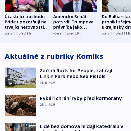
Účastníci pochodu
Americký Senát
Do Bulharska
Pride upozorňují na
potvrdil Trumpova
pronikl zřejm
trvající nerovnosti i
právníka jako
ukrajinský dr
společenskou
ministra
explodoval k
včera
před 9
h
včera
před 10
h
včera
před 11
h
atmosféru
spravedlnosti
od plynovod
Aktuálně z rubriky
Komiks
Začíná Rock for People, zahrají
Linkin Park nebo Sex Pistols
11. 6. 2025
Rybáři chrání ryby před kormorány
25. 1. 2025
Lidé bez domova hlídají katedrálu v