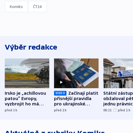
Komiks
ČT24
Výběr redakce
Irsko je „achillovou
Začínají platit
Státní zástu
VIDEO
patou“ Evropy,
přísnější pravidla
obžaloval pět 
vyzbrojit ho má
pro ukrajinské
jednu právni
Francie
uprchlíky
osobu v kauz
před 1
h
před 2
h
06:11
před 2
h
Bulovky