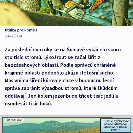
titulka pro komiks
Zdroj:
ČT24
Za poslední dva roky se na Šumavě vykácelo skoro
sto tisíc stromů. Lýkožrout se začal šířit z
bezzásahových oblastí. Podle správců chráněné
krajinné oblasti podpořilo zkázu i letošní sucho.
Masivnímu šíření kůrovce chce v budoucnu lesní
správa zabránit výsadbou stromů, které škůdcům
odolávají. Jen kolem jezer bude třicet tisíc jedlí a
osmdesát tisíc buků.