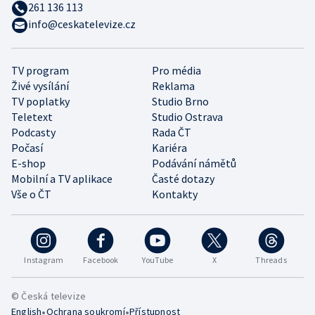
261 136 113
info@ceskatelevize.cz
TV program
Pro média
Živé vysílání
Reklama
TV poplatky
Studio Brno
Teletext
Studio Ostrava
Podcasty
Rada ČT
Počasí
Kariéra
E-shop
Podávání námětů
Mobilní a TV aplikace
Časté dotazy
Vše o ČT
Kontakty
Instagram
Facebook
YouTube
X
Threads
© Česká televize
•
•
English
Ochrana soukromí
Přístupnost