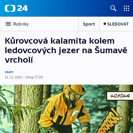
Sport
SLEDOVAT
Rubriky
Kůrovcová kalamita kolem
ledovcových jezer na Šumavě
vrcholí
skam
21. 11. 2023
|
Zdroj:
ČT24