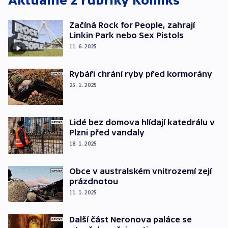
Aktuálně z rubriky
Komiks
Začíná Rock for People, zahrají
Linkin Park nebo Sex Pistols
11. 6. 2025
Rybáři chrání ryby před kormorány
25. 1. 2025
Lidé bez domova hlídají katedrálu v
Plzni před vandaly
18. 1. 2025
Obce v australském vnitrozemí zejí
prázdnotou
11. 1. 2025
Další část Neronova paláce se