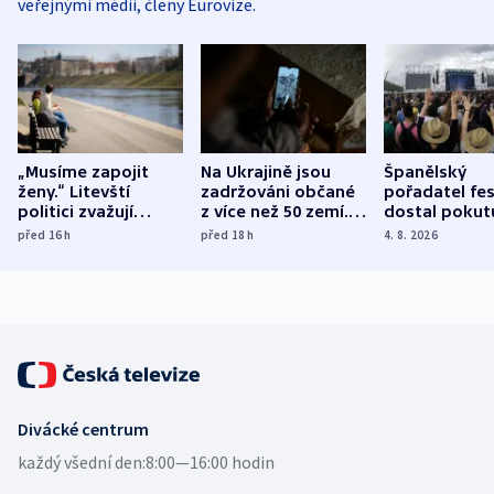
veřejnými médii, členy Eurovize.
„Musíme zapojit
Na Ukrajině jsou
Španělský
ženy.“ Litevští
zadržováni občané
pořadatel fes
politici zvažují
z více než 50 zemí.
dostal pokut
dohodu o
Bojovali na straně
nekalé prakti
před 16
h
před 18
h
4. 8. 2026
demografii
Ruska
Divácké centrum
každý všední den:
8:00—16:00 hodin