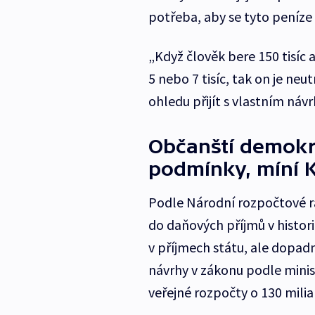
potřeba, aby se tyto peníze
„Když člověk bere 150 tisíc
5 nebo 7 tisíc, tak on je neu
ohledu přijít s vlastním náv
Občanští demokra
podmínky, míní 
Podle Národní rozpočtové r
do daňových příjmů v histori
v příjmech státu, ale dopad
návrhy v zákonu podle minist
veřejné rozpočty o 130 milia