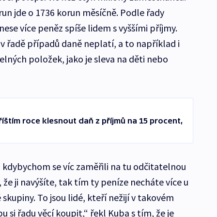
un jde o 1736 korun měsíčně. Podle řady
se více peněz spíše lidem s vyššími příjmy.
ž v řadě případů daně neplatí, a to například i
telných položek, jako je sleva na děti nebo
štím roce klesnout daň z příjmů na 15 procent,
 kdybychom se víc zaměřili na tu odčitatelnou
že ji navýšíte, tak tím ty peníze necháte více u
skupiny. To jsou lidé, kteří nežijí v takovém
 si řadu věcí koupit,“ řekl Kuba s tím, že je