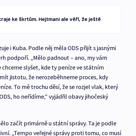
raje ke škrtům. Hejtmani ale věří, že ještě
je i Kuba. Podle něj měla ODS přijít s jasnými
rh podpoří. „Mělo padnout – ano, my vám
 chceme slyšet, kde ty peníze ve státním
mít jistotu, že nerozeběhneme proces, kdy
íze. To mě trochu děsí, že se rozjel vlak, který
ODS, ho neřídíme,“ vyjádřil obavy jihočeský
ělo začít primárně u státní správy. Ta je podle
tivní. „Tempo veřejné správy proti tomu, co musí