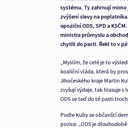
systému. Ty zahrnují mimo 
zvýšení slevy na poplatníka
opoziční ODS, SPD a KSČM. 
ministra průmyslu a obcho
chytili do pasti. Řekl to v 
„Myslím, že celé je to výsl
koaliční vláda, která by pro
Jihočeského kraje Martin Ku
zvyšují výdaje, tak hlasuje s l
ODS se teď do té pasti trochu
Podle Kuby se občanští dem
pozice. „ODS je dlouhodobě 