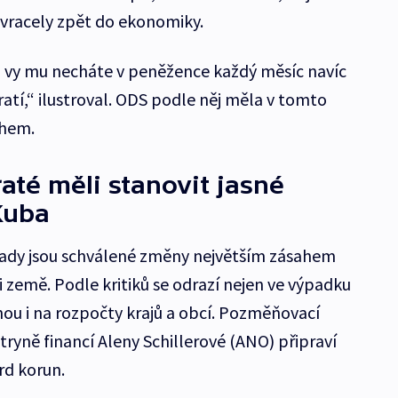
 vracely zpět do ekonomiky.
 a vy mu necháte v peněžence každý měsíc navíc
tratí,“ ilustroval. ODS podle něj měla v tomto
rhem.
té měli stanovit jasné
Kuba
ady jsou schválené změny největším zásahem
i země. Podle kritiků se odrazí nejen ve výpadku
nou i na rozpočty krajů a obcí. Pozměňovací
ryně financí Aleny Schillerové (ANO) připraví
rd korun.