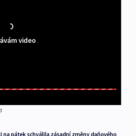
ávám video
i na pátek schválila zásadní změny daňového