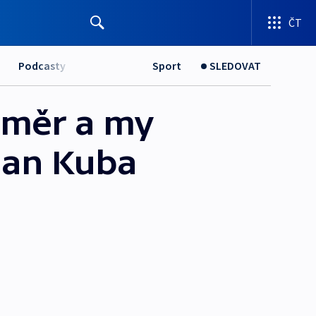
ČT
Podcasty
Sport
SLEDOVAT
 směr a my
man Kuba