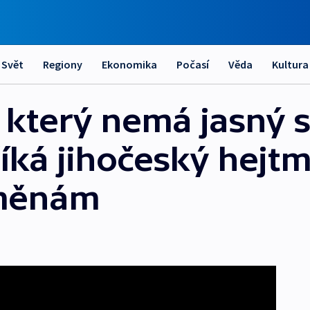
Svět
Regiony
Ekonomika
Počasí
Věda
Kultura
k, který nemá jasný
říká jihočeský hejt
měnám