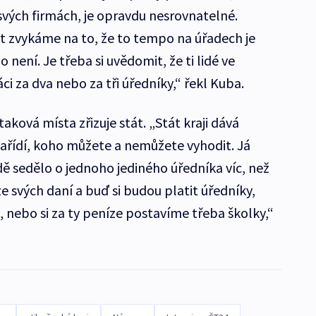
svých firmách, je opravdu nesrovnatelné.
st zvykáme na to, že to tempo na úřadech je
 není. Je třeba si uvědomit, že ti lidé ve
ci za dva nebo za tři úředníky,“ řekl Kuba.
aková místa zřizuje stát. „Stát kraji dává
ařídí, koho můžete a nemůžete vyhodit. Já
dě sedělo o jednoho jediného úředníka víc, než
 ze svých daní a buď si budou platit úředníky,
, nebo si za ty peníze postavíme třeba školky,“