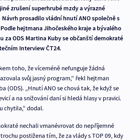
jiné zrušení superhrubé mzdy a výrazné
. Návrh prosadilo vládní hnutí ANO společně s
Podle hejtmana Jihočeského kraje a bývalého
du za ODS Martina Kuby se občanští demokraté
pátečním Interview ČT24.
edkem toho, že víceméně nefunguje žádná
sazovala svůj jasný program,“ řekl hejtman
ba (ODS). „Hnutí ANO se chová tak, že když se
evicí a na snižování daní si hledá hlasy v pravici.
 chytila,“ dodal.
okraté nechali vmanévrovat do nepříjemné
trochu postižena tím, že za vlády s TOP 09, kdy