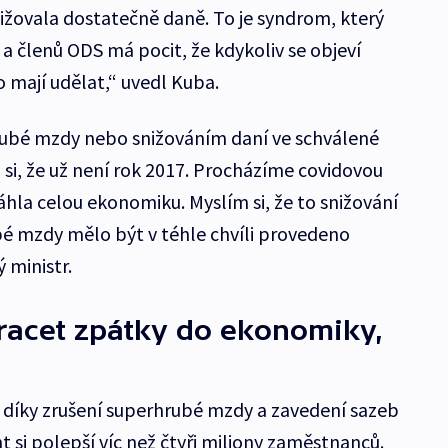
ižovala dostatečně daně. To je syndrom, který
 a členů ODS má pocit, že kdykoliv se objeví
to mají udělat,“ uvedl Kuba.
ubé mzdy nebo snižováním daní ve schválené
si, že už není rok 2017. Procházíme covidovou
sáhla celou ekonomiku. Myslím si, že to snižování
é mzdy mělo být v téhle chvíli provedeno
 ministr.
racet zpátky do ekonomiky,
že díky zrušení superhrubé mzdy a zavedení sazeb
t si polepší víc než čtyři miliony zaměstnanců.