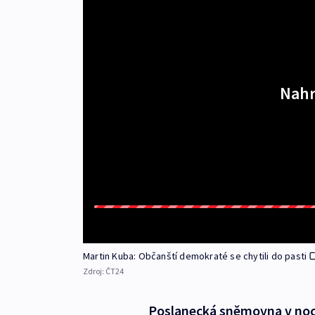
Nahr
Martin Kuba: Občanští demokraté se chytili do pasti
Zdroj:
ČT24
Poslanecká sněmovna v noc