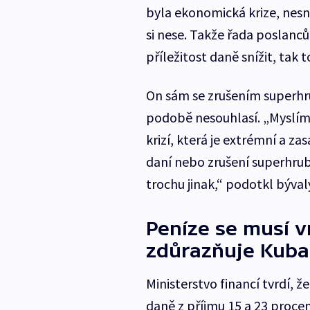
byla ekonomická krize, nesn
si nese. Takže řada poslanců
příležitost daně snížit, tak 
On sám se zrušením superhr
podobě nesouhlasí. „Myslím 
krizí, která je extrémní a za
daní nebo zrušení superhrub
trochu jinak,“ podotkl bývalý
Peníze se musí v
zdůrazňuje Kuba
Ministerstvo financí tvrdí, 
daně z příjmu 15 a 23 procen