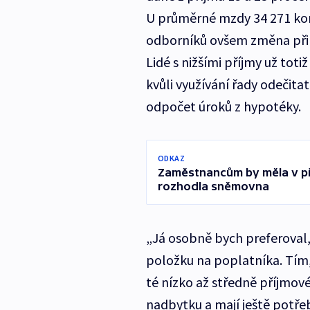
U průměrné mzdy 34 271 kor
odborníků ovšem změna přine
Lidé s nižšími příjmy už toti
kvůli využívání řady odečita
odpočet úroků z hypotéky.
ODKAZ
Zaměstnancům by měla v pří
rozhodla sněmovna
„Já osobně bych preferoval,
položku na poplatníka. Tím, 
té nízko až středně příjmové 
nadbytku a mají ještě potřebu