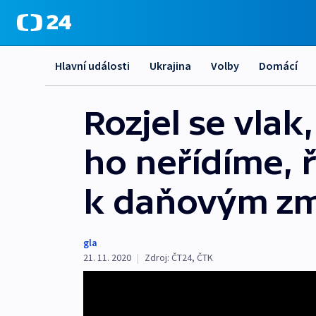
Hlavní události
Ukrajina
Volby
Domácí
Rozjel se vla
ho neřídíme, 
k daňovým z
gla
21. 11. 2020
|
Zdroj:
ČT24
,
ČTK