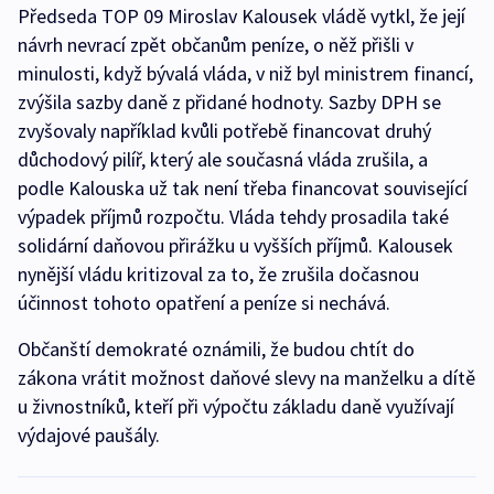
Předseda TOP 09 Miroslav Kalousek vládě vytkl, že její
návrh nevrací zpět občanům peníze, o něž přišli v
minulosti, když bývalá vláda, v niž byl ministrem financí,
zvýšila sazby daně z přidané hodnoty. Sazby DPH se
zvyšovaly například kvůli potřebě financovat druhý
důchodový pilíř, který ale současná vláda zrušila, a
podle Kalouska už tak není třeba financovat související
výpadek příjmů rozpočtu. Vláda tehdy prosadila také
solidární daňovou přirážku u vyšších příjmů. Kalousek
nynější vládu kritizoval za to, že zrušila dočasnou
účinnost tohoto opatření a peníze si nechává.
Občanští demokraté oznámili, že budou chtít do
zákona vrátit možnost daňové slevy na manželku a dítě
u živnostníků, kteří při výpočtu základu daně využívají
výdajové paušály.