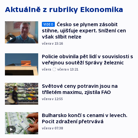
Aktuálně z rubriky
Ekonomika
Česko se plynem zásobit
VIDEO
stihne, ujišťuje expert. Snížení cen
však slíbit nelze
včera v 15:16
Policie obvinila pět lidí v souvislosti s
veřejnou soutěží Správy železnic
včera
včera v 13:21
Světové ceny potravin jsou na
tříletém maximu, zjistila FAO
včera v 12:55
Bulharsko končí s cenami v levech.
Pocit zdražení přetrvává
včera v 07:38