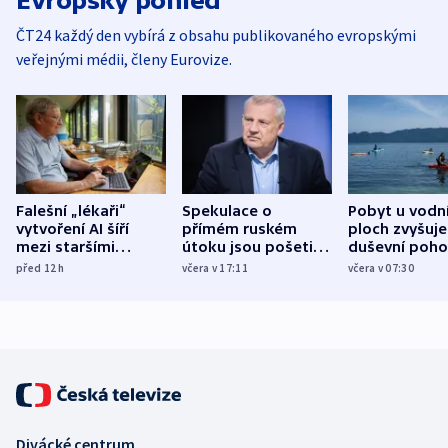
Evropský pohled
ČT24 každý den vybírá z obsahu publikovaného evropskými
veřejnými médii, členy Eurovize.
Falešní „lékaři“
Spekulace o
Pobyt u vodn
vytvoření AI šíří
přímém ruském
ploch zvyšuje
mezi staršími
útoku jsou pošetilé,
duševní poho
Poláky nebezpečné
míní estonský
ukázala
před 12
h
včera v 17:11
včera v 07:30
zdravotní rady
bezpečnostní
mezinárodní 
expert
Divácké centrum