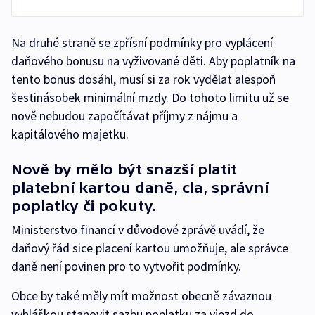
Na druhé straně se zpřísní podmínky pro vyplácení
daňového bonusu na vyživované děti. Aby poplatník na
tento bonus dosáhl, musí si za rok vydělat alespoň
šestinásobek minimální mzdy. Do tohoto limitu už se
nově nebudou započítávat příjmy z nájmu a
kapitálového majetku.
Nově by mělo být snazší platit
platební kartou daně, cla, správní
poplatky či pokuty.
Ministerstvo financí v důvodové zprávě uvádí, že
daňový řád sice placení kartou umožňuje, ale správce
daně není povinen pro to vytvořit podmínky.
Obce by také měly mít možnost obecně závaznou
vyhláškou stanovit sazbu poplatku za vjezd do