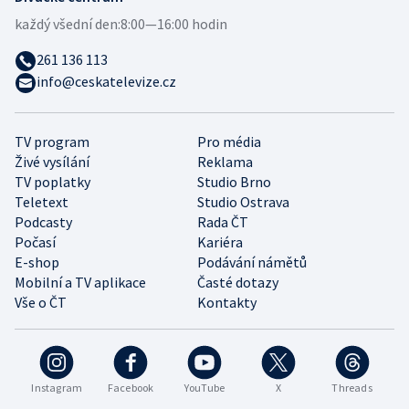
každý všední den:
8:00—16:00 hodin
261 136 113
info@ceskatelevize.cz
TV program
Pro média
Živé vysílání
Reklama
TV poplatky
Studio Brno
Teletext
Studio Ostrava
Podcasty
Rada ČT
Počasí
Kariéra
E-shop
Podávání námětů
Mobilní a TV aplikace
Časté dotazy
Vše o ČT
Kontakty
Instagram
Facebook
YouTube
X
Threads