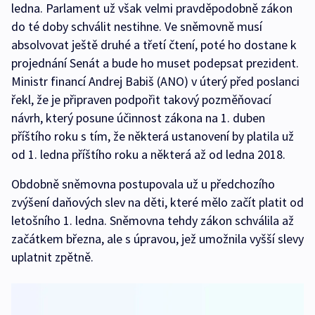
ledna. Parlament už však velmi pravděpodobně zákon
do té doby schválit nestihne. Ve sněmovně musí
absolvovat ještě druhé a třetí čtení, poté ho dostane k
projednání Senát a bude ho muset podepsat prezident.
Ministr financí Andrej Babiš (ANO) v úterý před poslanci
řekl, že je připraven podpořit takový pozměňovací
návrh, který posune účinnost zákona na 1. duben
příštího roku s tím, že některá ustanovení by platila už
od 1. ledna příštího roku a některá až od ledna 2018.
Obdobně sněmovna postupovala už u předchozího
zvýšení daňových slev na děti, které mělo začít platit od
letošního 1. ledna. Sněmovna tehdy zákon schválila až
začátkem března, ale s úpravou, jež umožnila vyšší slevy
uplatnit zpětně.