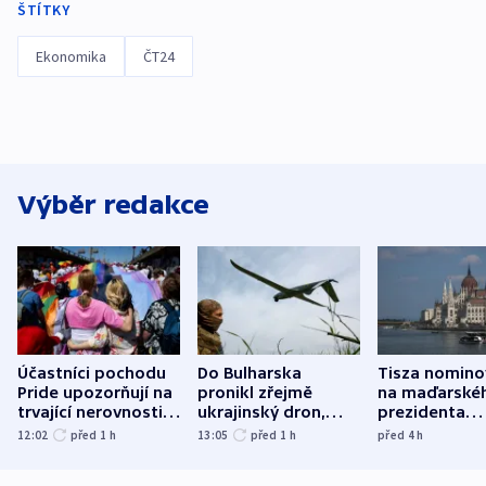
ŠTÍTKY
Ekonomika
ČT24
Výběr redakce
Účastníci pochodu
Do Bulharska
Tisza nomino
Pride upozorňují na
pronikl zřejmě
na maďarské
trvající nerovnosti i
ukrajinský dron,
prezidenta
společenskou
explodoval kilometr
bývalého šéf
12:02
před 1
h
13:05
před 1
h
před 4
h
atmosféru
od plynovodu
nejvyššího s