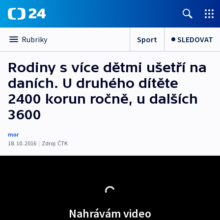
Sport
SLEDOVAT
Rubriky
Rodiny s více dětmi ušetří na
daních. U druhého dítěte
2400 korun ročně, u dalších
3600
mor
18. 10. 2016
|
Zdroj:
ČTK
Nahrávám video