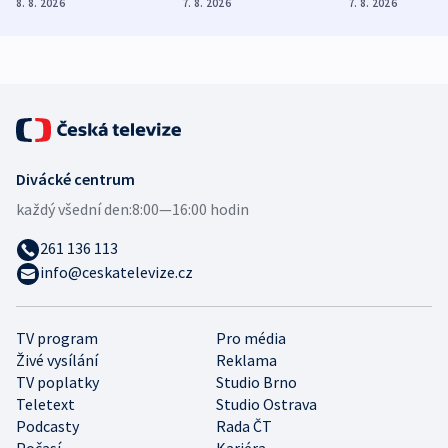
Poláky nebezpečné
míní estonský
ukázala
8. 8. 2026
7. 8. 2026
7. 8. 2026
zdravotní rady
bezpečnostní
mezinárodní 
expert
Divácké centrum
každý všední den:
8:00—16:00 hodin
261 136 113
info@ceskatelevize.cz
TV program
Pro média
Živé vysílání
Reklama
TV poplatky
Studio Brno
Teletext
Studio Ostrava
Podcasty
Rada ČT
Počasí
Kariéra