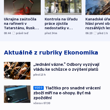
Ukrajina zaútočila
Kontrola na Úřadu
Kanadské úř
na rafinerii v
práce zjistila
hlásí první o
Tatarstánu, Rusko
nedostatky v
rozsáhlých le
udeřilo na Sumy a
účetnictví za 5,6
požárů
08:44
právě teď
před 34
m
06:20
před 1
h
Oděsu
miliardy
Aktuálně z rubriky
Ekonomika
„Jednání vázne.“ Odbory vyzývají
vládu ke schůzce o zvýšení platů
před 13
h
Tlačítko pro snadné vrácení
VIDEO
zboží míří na e-shopy. Byť má
zpoždění
včera v 07:30