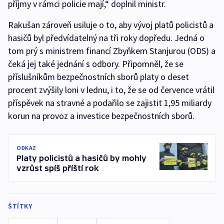
příjmy v rámci policie mají,“ doplnil ministr.
Rakušan zároveň usiluje o to, aby vývoj platů policistů a
hasičů byl předvídatelný na tři roky dopředu. Jedná o
tom prý s ministrem financí Zbyňkem Stanjurou (ODS) a
čeká jej také jednání s odbory. Připomněl, že se
příslušníkům bezpečnostních sborů platy o deset
procent zvýšily loni v lednu, i to, že se od července vrátil
příspěvek na stravné a podařilo se zajistit 1,95 miliardy
korun na provoz a investice bezpečnostních sborů.
ODKAZ
Platy policistů a hasičů by mohly
vzrůst spíš příští rok
ŠTÍTKY