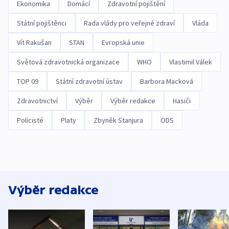
Ekonomika
Domácí
Zdravotní pojištění
Státní pojištěnci
Rada vlády pro veřejné zdraví
Vláda
Vít Rakušan
STAN
Evropská unie
Světová zdravotnická organizace
WHO
Vlastimil Válek
TOP 09
Státní zdravotní ústav
Barbora Macková
Zdravotnictví
Výběr
Výběr redakce
Hasiči
Policisté
Platy
Zbyněk Stanjura
ODS
Výběr redakce