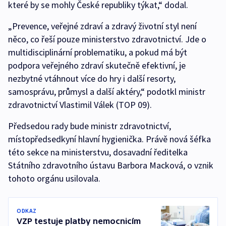
které by se mohly České republiky týkat,“ dodal.
„Prevence, veřejné zdraví a zdravý životní styl není
něco, co řeší pouze ministerstvo zdravotnictví. Jde o
multidisciplinární problematiku, a pokud má být
podpora veřejného zdraví skutečně efektivní, je
nezbytné vtáhnout více do hry i další resorty,
samosprávu, průmysl a další aktéry,“ podotkl ministr
zdravotnictví Vlastimil Válek (TOP 09).
Předsedou rady bude ministr zdravotnictví,
místopředsedkyní hlavní hygienička. Právě nová šéfka
této sekce na ministerstvu, dosavadní ředitelka
Státního zdravotního ústavu Barbora Macková, o vznik
tohoto orgánu usilovala.
ODKAZ
VZP testuje platby nemocnicím