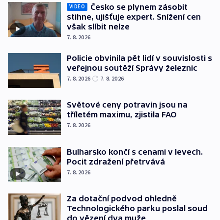
Česko se plynem zásobit
VIDEO
stihne, ujišťuje expert. Snížení cen
však slíbit nelze
7. 8. 2026
Policie obvinila pět lidí v souvislosti s
veřejnou soutěží Správy železnic
7. 8. 2026
7. 8. 2026
Světové ceny potravin jsou na
tříletém maximu, zjistila FAO
7. 8. 2026
Bulharsko končí s cenami v levech.
Pocit zdražení přetrvává
7. 8. 2026
Za dotační podvod ohledně
Technologického parku poslal soud
do vězení dva muže