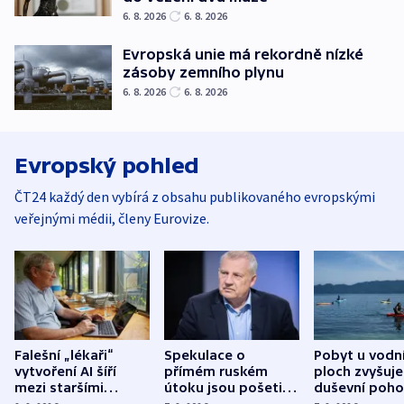
6. 8. 2026
6. 8. 2026
Evropská unie má rekordně nízké
zásoby zemního plynu
6. 8. 2026
6. 8. 2026
Evropský pohled
ČT24 každý den vybírá z obsahu publikovaného evropskými
veřejnými médii, členy Eurovize.
Falešní „lékaři“
Spekulace o
Pobyt u vodn
vytvoření AI šíří
přímém ruském
ploch zvyšuje
mezi staršími
útoku jsou pošetilé,
duševní poho