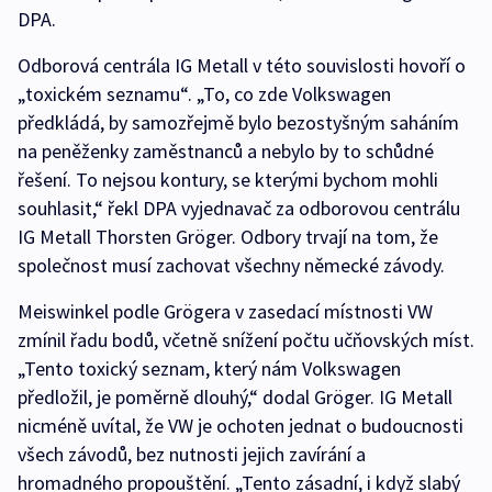
DPA.
Odborová centrála IG Metall v této souvislosti hovoří o
„toxickém seznamu“. „To, co zde Volkswagen
předkládá, by samozřejmě bylo bezostyšným saháním
na peněženky zaměstnanců a nebylo by to schůdné
řešení. To nejsou kontury, se kterými bychom mohli
souhlasit,“ řekl DPA vyjednavač za odborovou centrálu
IG Metall Thorsten Gröger. Odbory trvají na tom, že
společnost musí zachovat všechny německé závody.
Meiswinkel podle Grögera v zasedací místnosti VW
zmínil řadu bodů, včetně snížení počtu učňovských míst.
„Tento toxický seznam, který nám Volkswagen
předložil, je poměrně dlouhý,“ dodal Gröger. IG Metall
nicméně uvítal, že VW je ochoten jednat o budoucnosti
všech závodů, bez nutnosti jejich zavírání a
hromadného propouštění. „Tento zásadní, i když slabý