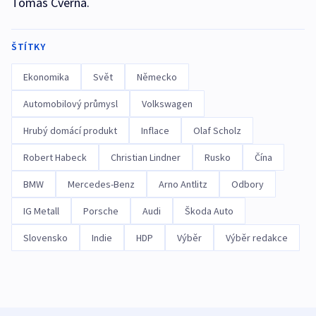
Tomáš Cverna.
ŠTÍTKY
Ekonomika
Svět
Německo
Automobilový průmysl
Volkswagen
Hrubý domácí produkt
Inflace
Olaf Scholz
Robert Habeck
Christian Lindner
Rusko
Čína
BMW
Mercedes-Benz
Arno Antlitz
Odbory
IG Metall
Porsche
Audi
Škoda Auto
Slovensko
Indie
HDP
Výběr
Výběr redakce