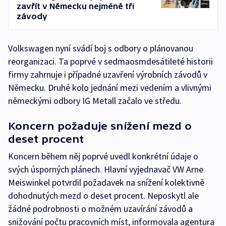
zavřít v Německu nejméně tři
závody
Volkswagen nyní svádí boj s odbory o plánovanou
reorganizaci. Ta poprvé v sedmaosmdesátileté historii
firmy zahrnuje i případné uzavření výrobních závodů v
Německu. Druhé kolo jednání mezi vedením a vlivnými
německými odbory IG Metall začalo ve středu.
Koncern požaduje snížení mezd o
deset procent
Koncern během něj poprvé uvedl konkrétní údaje o
svých úsporných plánech. Hlavní vyjednavač VW Arne
Meiswinkel potvrdil požadavek na snížení kolektivně
dohodnutých mezd o deset procent. Neposkytl ale
žádné podrobnosti o možném uzavírání závodů a
snižování počtu pracovních míst, informovala agentura