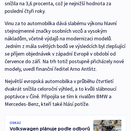
snížila na 3,6 procenta, což je nejnižší hodnota za
poslední čtyři roky.
Vinu za to automobilka dává slabému výkonu hlavní
stejnojmenné značky osobních vozů a vysokým
nákladům, včetně výdajů na modernizaci modelů.
Jedním z mála světlých bodů ve výsledcích byl zlepšující
se příjem objednávek v západní Evropě v období od
července do září. Na trh totiž postupně přicházely nové
modely, uvedl finanční ředitel Arno Antlitz.
Největší evropská automobilka v průběhu čtvrtletí
dvakrát snížila celoroční výhled, a to kvůli slábnoucí
poptávce v Číně. Připojila se tím k rivalům BMW a
Mercedes-Benz, kteří také hlásí potíže.
ODKAZ
Volkswagen plánuje podle odborů