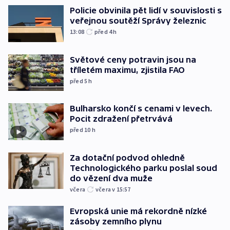
Policie obvinila pět lidí v souvislosti s
veřejnou soutěží Správy železnic
13:08
před 4
h
Světové ceny potravin jsou na
tříletém maximu, zjistila FAO
před 5
h
Bulharsko končí s cenami v levech.
Pocit zdražení přetrvává
před 10
h
Za dotační podvod ohledně
Technologického parku poslal soud
do vězení dva muže
včera
včera v 15:57
Evropská unie má rekordně nízké
zásoby zemního plynu