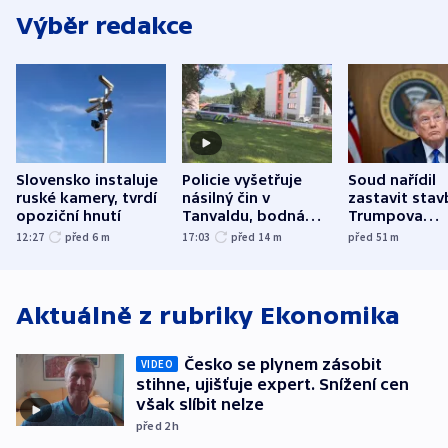
Výběr redakce
Slovensko instaluje
Policie vyšetřuje
Soud nařídil
ruské kamery, tvrdí
násilný čin v
zastavit stav
opoziční hnutí
Tanvaldu, bodná
Trumpova
zranění při něm
tanečního sá
12:27
před 6
m
17:03
před 14
m
před 51
m
utrpěli tři lidé
Aktuálně z rubriky
Ekonomika
Česko se plynem zásobit
VIDEO
stihne, ujišťuje expert. Snížení cen
však slíbit nelze
před 2
h