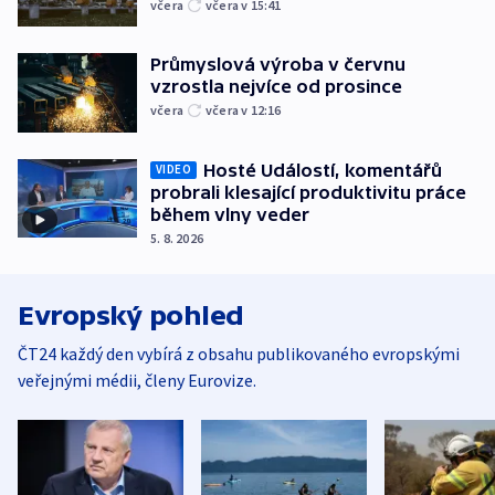
včera
včera v 15:41
Průmyslová výroba v červnu
vzrostla nejvíce od prosince
včera
včera v 12:16
Hosté Událostí, komentářů
VIDEO
probrali klesající produktivitu práce
během vlny veder
5. 8. 2026
Evropský pohled
ČT24 každý den vybírá z obsahu publikovaného evropskými
veřejnými médii, členy Eurovize.