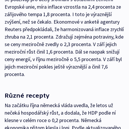
Evropské unie, míra inflace vzrostla na 2,4 procenta ze
zářijového tempa 1,8 procenta. I toto je výraznější
zvýšení, než se čekalo. Ekonomové v anketě agentury
Reuters předpokládali, že harmonizovaná inflace zrychlí
zhruba na 2,1 procenta. Zdražují zejména potraviny, kde
se ceny meziročně zvedly o 2,3 procenta. V září jejich
meziroční růst činil 1,6 procenta. Dál se naopak snižují
ceny energií, v říjnu meziročně o 5,5 procenta. V září byl
jejich meziroční pokles ještě výraznější a činil 7,6
procenta.
Různé recepty
Na začátku října německá vláda uvedla, že letos už
nečeká hospodářský růst, a dodala, že HDP podle ní
klesne v celém roce o 0,2 procenta. Německá
ekonomika přitom klesla i loni. Podle aktualizovaného