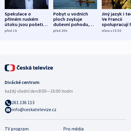
Spekulace o
Pobyt u vodních
Jiný jazyk i t
přímém ruském
ploch zvyšuje
Ve Francii
útoku jsou pošetilé,
duševní pohodu,
spolupracují h
míní estonský
ukázala
různých zemí
před 1
h
před 10
h
včera v 15:30
bezpečnostní
mezinárodní studie
expert
Divácké centrum
každý všední den:
8:00—16:00 hodin
261 136 113
info@ceskatelevize.cz
TV program
Pro média