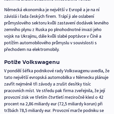
Německá ekonomika je největší v Evropě a je na ní
závislá i řada českých firem. Trápí ji ale oslabení
průmyslového sektoru kvůli zastavení dodávek levného
zemního plynu z Ruska po plnohodnotné invazi jeho
vojsk na Ukrajinu, dále kvůli slabé poptávce v Číně a
potížím automobilového průmyslu v souvislosti s
přechodem na elektromobily.
Potíže Volkswagenu
V pondělí šéfka podnikové rady Volkswagenu uvedla, že
tato největší evropská automobilka v Německu plánuje
zavřít nejméně tři závody a zrušit desítky tisíc
pracovních míst. Ve středu pak firma zveřejnila, že její
provozní zisk ve třetím čtvrtletí meziročně klesl o 42
procent na 2,86 miliardy eur (72,5 miliardy korun) při
tržbách 78,5 miliardy eur. Provozní marže podniku se