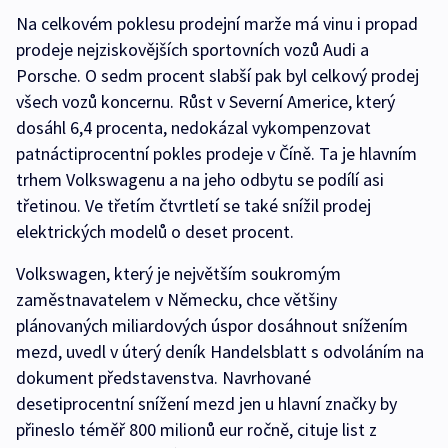
Na celkovém poklesu prodejní marže má vinu i propad
prodeje nejziskovějších sportovních vozů Audi a
Porsche. O sedm procent slabší pak byl celkový prodej
všech vozů koncernu. Růst v Severní Americe, který
dosáhl 6,4 procenta, nedokázal vykompenzovat
patnáctiprocentní pokles prodeje v Číně. Ta je hlavním
trhem Volkswagenu a na jeho odbytu se podílí asi
třetinou. Ve třetím čtvrtletí se také snížil prodej
elektrických modelů o deset procent.
Volkswagen, který je největším soukromým
zaměstnavatelem v Německu, chce většiny
plánovaných miliardových úspor dosáhnout snížením
mezd, uvedl v úterý deník Handelsblatt s odvoláním na
dokument představenstva. Navrhované
desetiprocentní snížení mezd jen u hlavní značky by
přineslo téměř 800 milionů eur ročně, cituje list z