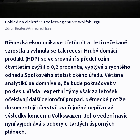
Pohled na elektrárnu Volkswagenu ve Wolfsburgu
Zdroj:
Reuters/Annegret Hilse
Německá ekonomika ve třetím čtvrtletí nečekaně
vzrostla a vyhnula se tak recesi. Hrubý domácí
produkt (HDP) se ve srovnání s předchozím
čtvrtletím zvýšil o 0,2 procenta, vyplývá z rychlého
odhadu Spolkového statistického úřadu. Většina
analytiků se domnívala, že bude pokračovat v
poklesu. Vláda i expertní týmy však za letošek
očekávají další celoroční propad. Německé potíže
dokumentují i čerstvě zveřejněné nepříznivé
výsledky koncernu Volkswagen. Jeho vedení navíc
nyní vyjednává s odbory o tvrdých úsporných
plánech.