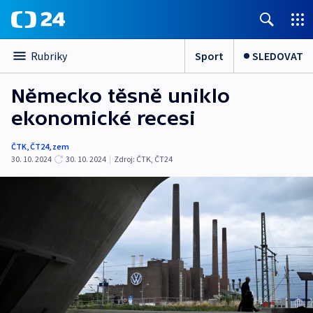
Sport
SLEDOVAT
Rubriky
Německo těsně uniklo
ekonomické recesi
ČTK
,
ČT24
,
zem
30. 10. 2024
30. 10. 2024
|
Zdroj:
ČTK
,
ČT24