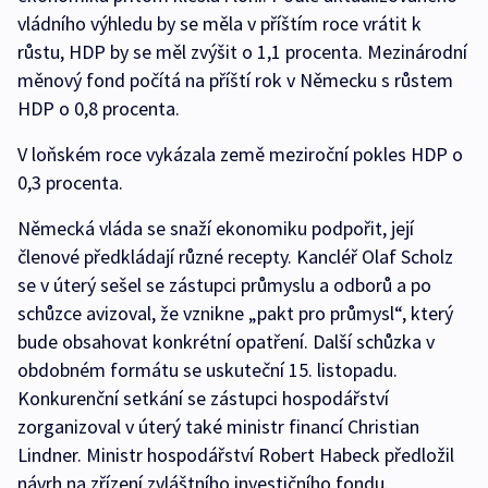
vládního výhledu by se měla v příštím roce vrátit k
růstu, HDP by se měl zvýšit o 1,1 procenta. Mezinárodní
měnový fond počítá na příští rok v Německu s růstem
HDP o 0,8 procenta.
V loňském roce vykázala země meziroční pokles HDP o
0,3 procenta.
Německá vláda se snaží ekonomiku podpořit, její
členové předkládají různé recepty. Kancléř Olaf Scholz
se v úterý sešel se zástupci průmyslu a odborů a po
schůzce avizoval, že vznikne „pakt pro průmysl“, který
bude obsahovat konkrétní opatření. Další schůzka v
obdobném formátu se uskuteční 15. listopadu.
Konkurenční setkání se zástupci hospodářství
zorganizoval v úterý také ministr financí Christian
Lindner. Ministr hospodářství Robert Habeck předložil
návrh na zřízení zvláštního investičního fondu.