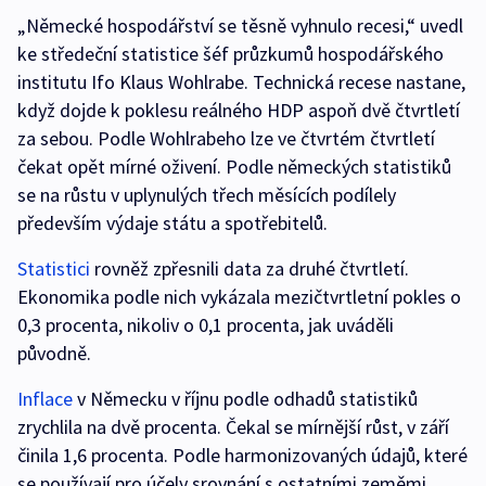
„Německé hospodářství se těsně vyhnulo recesi,“ uvedl
ke středeční statistice šéf průzkumů hospodářského
institutu Ifo Klaus Wohlrabe. Technická recese nastane,
když dojde k poklesu reálného HDP aspoň dvě čtvrtletí
za sebou. Podle Wohlrabeho lze ve čtvrtém čtvrtletí
čekat opět mírné oživení. Podle německých statistiků
se na růstu v uplynulých třech měsících podílely
především výdaje státu a spotřebitelů.
Statistici
rovněž zpřesnili data za druhé čtvrtletí.
Ekonomika podle nich vykázala mezičtvrtletní pokles o
0,3 procenta, nikoliv o 0,1 procenta, jak uváděli
původně.
Inflace
v Německu v říjnu podle odhadů statistiků
zrychlila na dvě procenta. Čekal se mírnější růst, v září
činila 1,6 procenta. Podle harmonizovaných údajů, které
se používají pro účely srovnání s ostatními zeměmi