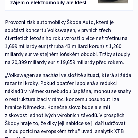
zájem o elektromobily ale klesl
Provozní zisk automobilky Škoda Auto, která je
součástí koncertu Volkswagen, v prvních třech
čtvrtletích letošního roku vzrostl o více než třetinu na
1,699 miliardy eur (zhruba 43 miliard korun) z 1,260
miliardy eur ve stejném loňském období. Tržby stouply
na 20,399 miliardy eur z 19,659 miliardy před rokem.
„Volkswagen se nachází ve složité situaci, která si žádá
razantní kroky. Pokud opatření spojená s redukcí
nákladů v Německu nebudou úspěšná, mohou se snahy
o restrukturalizaci v rámci koncernu posunout i za
hranice Německa. Konečné slovo bude ale mít
ziskovost jednotlivých výrobních závodů. V prospěch
Škody hraje to, že díky její nabídce se jí daří udržovat
silnou pozici na evropském trhu," uvedl analytik XTB