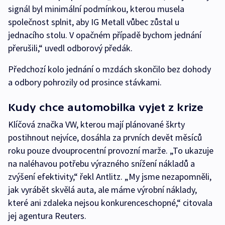
signál byl minimální podmínkou, kterou musela
společnost splnit, aby IG Metall vůbec zůstal u
jednacího stolu. V opačném případě bychom jednání
přerušili,“ uvedl odborový předák.
Předchozí kolo jednání o mzdách skončilo bez dohody
a odbory pohrozily od prosince stávkami.
Kudy chce automobilka vyjet z krize
Klíčová značka VW, kterou mají plánované škrty
postihnout nejvíce, dosáhla za prvních devět měsíců
roku pouze dvouprocentní provozní marže. „To ukazuje
na naléhavou potřebu výrazného snížení nákladů a
zvýšení efektivity,“ řekl Antlitz. „My jsme nezapomněli,
jak vyrábět skvělá auta, ale máme výrobní náklady,
které ani zdaleka nejsou konkurenceschopné,“ citovala
jej agentura Reuters.