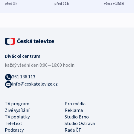
míní estonský
ukázala
různých zemí
před 3
h
před 12
h
včera v 15:30
bezpečnostní
mezinárodní studie
expert
Divácké centrum
každý všední den:
8:00—16:00 hodin
261 136 113
info@ceskatelevize.cz
TV program
Pro média
Živé vysílání
Reklama
TV poplatky
Studio Brno
Teletext
Studio Ostrava
Podcasty
Rada ČT