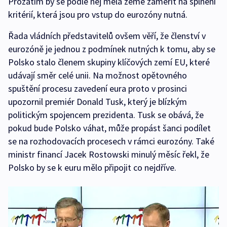
Prozatím by se podle něj měla země zaměřit na splnění
kritérií, která jsou pro vstup do eurozóny nutná.
Řada vládních představitelů ovšem věří, že členství v
eurozóně je jednou z podmínek nutných k tomu, aby se
Polsko stalo členem skupiny klíčových zemí EU, které
udávají směr celé unii. Na možnost opětovného
spuštění procesu zavedení eura proto v prosinci
upozornil premiér Donald Tusk, který je blízkým
politickým spojencem prezidenta. Tusk se obává, že
pokud bude Polsko váhat, může propást šanci podílet
se na rozhodovacích procesech v rámci eurozóny. Také
ministr financí Jacek Rostowski minulý měsíc řekl, že
Polsko by se k euru mělo připojit co nejdříve.