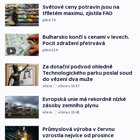
Světové ceny potravin jsou na
tříletém maximu, zjistila FAO
před 7
h
Bulharsko končí s cenami v levech.
Pocit zdražení přetrvává
před 12
h
Za dotační podvod ohledně
Technologického parku poslal soud
do vězení dva muže
včera
včera v 15:57
Evropská unie má rekordně nízké
zásoby zemního plynu
včera
včera v 15:41
Průmyslová výroba v červnu
vzrostla nejvíce od prosince