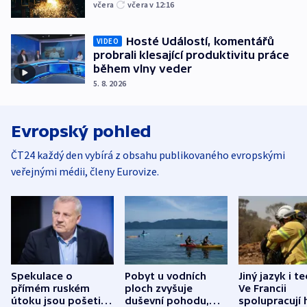
včera
včera v 12:16
Hosté Událostí, komentářů
VIDEO
probrali klesající produktivitu práce
během vlny veder
5. 8. 2026
Evropský pohled
ČT24 každý den vybírá z obsahu publikovaného evropskými
veřejnými médii, členy Eurovize.
Spekulace o
Pobyt u vodních
Jiný jazyk i t
přímém ruském
ploch zvyšuje
Ve Francii
útoku jsou pošetilé,
duševní pohodu,
spolupracují h