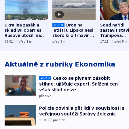
Ukrajina zasáhla
Dron na
Soud nařídil
VIDEO
sklad Wildberries,
letišti u Lipska nesl
zastavit stav
Rusové útočili na
skoro kilo trhaviny,
Trumpova
trh, hasiče či
indicie ukazují na
tanečního sá
09:02
před 1
m
před 3
m
17:21
před 5
m
stadion
Rusko
Aktuálně z rubriky
Ekonomika
Česko se plynem zásobit
VIDEO
stihne, ujišťuje expert. Snížení cen
však slíbit nelze
před 5
h
Policie obvinila pět lidí v souvislosti s
veřejnou soutěží Správy železnic
13:08
před 7
h