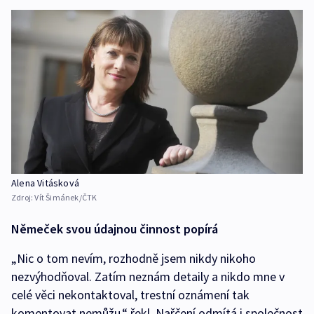
Alena Vitásková
Zdroj:
Vít Šimánek/ČTK
Němeček svou údajnou činnost popírá
„Nic o tom nevím, rozhodně jsem nikdy nikoho
nezvýhodňoval. Zatím neznám detaily a nikdo mne v
celé věci nekontaktoval, trestní oznámení tak
komentovat nemůžu,“ řekl. Nařčení odmítá i společnost