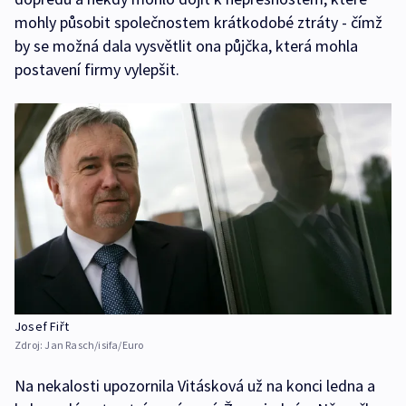
mohly působit společnostem krátkodobé ztráty - čímž
by se možná dala vysvětlit ona půjčka, která mohla
postavení firmy vylepšit.
Josef Fiřt
Zdroj:
Jan Rasch/isifa/Euro
Na nekalosti upozornila Vitásková už na konci ledna a