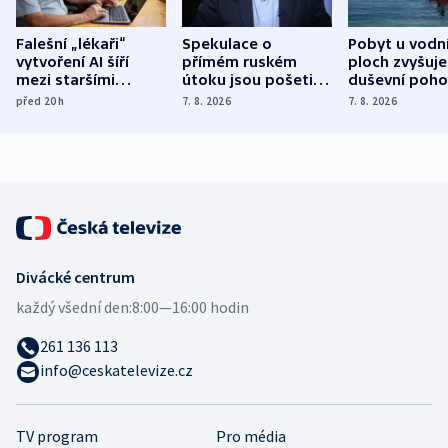
Falešní „lékaři“
Spekulace o
Pobyt u vodn
vytvoření AI šíří
přímém ruském
ploch zvyšuje
mezi staršími
útoku jsou pošetilé,
duševní poho
Poláky nebezpečné
míní estonský
ukázala
před 20
h
7. 8. 2026
7. 8. 2026
zdravotní rady
bezpečnostní
mezinárodní 
expert
Divácké centrum
každý všední den:
8:00—16:00 hodin
261 136 113
info@ceskatelevize.cz
TV program
Pro média