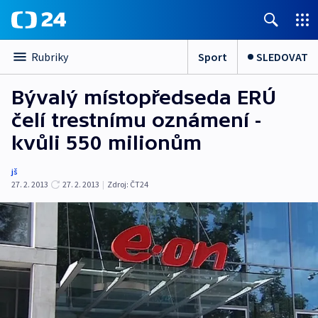
Sport
SLEDOVAT
Rubriky
Bývalý místopředseda ERÚ
čelí trestnímu oznámení -
kvůli 550 milionům
jš
27. 2. 2013
27. 2. 2013
|
Zdroj:
ČT24