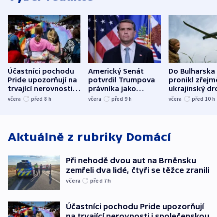
Účastníci pochodu
Americký Senát
Do Bulharska
Pride upozorňují na
potvrdil Trumpova
pronikl zřejm
trvající nerovnosti i
právníka jako
ukrajinský dr
společenskou
ministra
explodoval k
včera
před 8
h
včera
před 9
h
včera
před 10
h
atmosféru
spravedlnosti
od plynovod
Aktuálně z rubriky
Domácí
Při nehodě dvou aut na Brněnsku
zemřeli dva lidé, čtyři se těžce zranili
včera
před 7
h
Účastníci pochodu Pride upozorňují
na trvající nerovnosti i společenskou