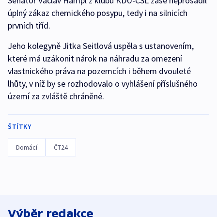
Senátor Václav Hampl z klubu KDU-ČSL zase neprosadil
úplný zákaz chemického posypu, tedy i na silnicích
prvních tříd.
Jeho kolegyně Jitka Seitlová uspěla s ustanovením,
které má uzákonit nárok na náhradu za omezení
vlastnického práva na pozemcích i během dvouleté
lhůty, v níž by se rozhodovalo o vyhlášení příslušného
území za zvláště chráněné.
ŠTÍTKY
Domácí
ČT24
Výběr redakce