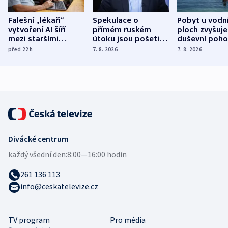
Falešní „lékaři“
Spekulace o
Pobyt u vodn
vytvoření AI šíří
přímém ruském
ploch zvyšuje
mezi staršími
útoku jsou pošetilé,
duševní poho
Poláky nebezpečné
míní estonský
ukázala
před 22
h
7. 8. 2026
7. 8. 2026
zdravotní rady
bezpečnostní
mezinárodní 
expert
Divácké centrum
každý všední den:
8:00—16:00 hodin
261 136 113
info@ceskatelevize.cz
TV program
Pro média