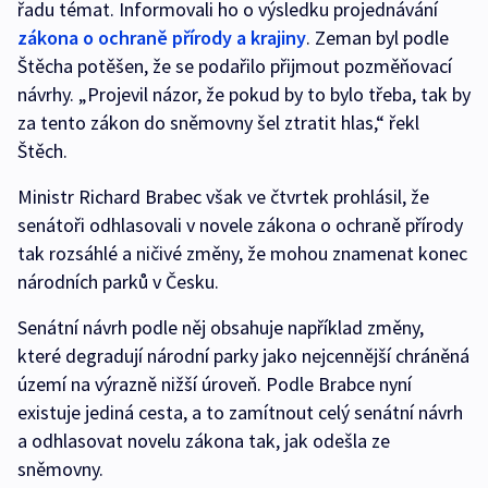
řadu témat. Informovali ho o výsledku projednávání
zákona o ochraně přírody a krajiny
. Zeman byl podle
Štěcha potěšen, že se podařilo přijmout pozměňovací
návrhy. „Projevil názor, že pokud by to bylo třeba, tak by
za tento zákon do sněmovny šel ztratit hlas,“ řekl
Štěch.
Ministr Richard Brabec však ve čtvrtek prohlásil, že
senátoři odhlasovali v novele zákona o ochraně přírody
tak rozsáhlé a ničivé změny, že mohou znamenat konec
národních parků v Česku.
Senátní návrh podle něj obsahuje například změny,
které degradují národní parky jako nejcennější chráněná
území na výrazně nižší úroveň. Podle Brabce nyní
existuje jediná cesta, a to zamítnout celý senátní návrh
a odhlasovat novelu zákona tak, jak odešla ze
sněmovny.