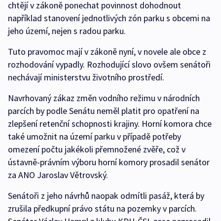
chtějí v zákoně ponechat povinnost dohodnout
například stanovení jednotlivých zón parku s obcemi na
jeho území, nejen s radou parku.
Tuto pravomoc mají v zákoně nyní, v novele ale obce z
rozhodování vypadly. Rozhodující slovo ovšem senátoři
nechávají ministerstvu životního prostředí.
Navrhovaný zákaz změn vodního režimu v národních
parcích by podle Senátu neměl platit pro opatření na
zlepšení retenční schopnosti krajiny. Horní komora chce
také umožnit na území parku v případě potřeby
omezení počtu jakékoli přemnožené zvěře, což v
ústavně-právním výboru horní komory prosadil senátor
za ANO Jaroslav Větrovský.
Senátoři z jeho návrhů naopak odmítli pasáž, která by
zrušila předkupní právo státu na pozemky v parcích.