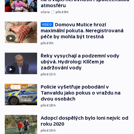
atmosféru
včera
před 8
h
Domovu Mutice hrozí
VIDEO
maximální pokuta. Neregistrovaná
péče by mohla být trestná
před 9
h
Řeky vysychají a podzemní vody
ubývá. Hydrolog: Klíčem je
zadržování vody
před 13
h
Policie vyšetřuje pobodání v
Tanvaldu jako pokus o vraždu na
dvou osobách
před 18
h
Adopcí dospělých bylo loni nejvíc od
roku 2020
před 19
h