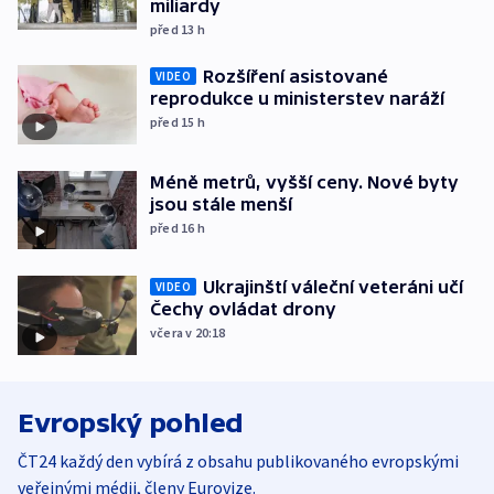
miliardy
před 13
h
Rozšíření asistované
VIDEO
reprodukce u ministerstev naráží
před 15
h
Méně metrů, vyšší ceny. Nové byty
jsou stále menší
před 16
h
Ukrajinští váleční veteráni učí
VIDEO
Čechy ovládat drony
včera v 20:18
Evropský pohled
ČT24 každý den vybírá z obsahu publikovaného evropskými
veřejnými médii, členy Eurovize.