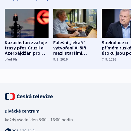
Kazachstán zvažuje
Falešní „lékaři“
Spekulace o
trasy přes Gruzii a
vytvoření AI šíří
přímém rusk
Ázerbájdžán pro
mezi staršími
útoku jsou po
vývoz ropy do
Poláky nebezpečné
míní estonsk
před 6
h
8. 8. 2026
7. 8. 2026
Evropy
zdravotní rady
bezpečnostn
expert
Divácké centrum
každý všední den:
8:00—16:00 hodin
261 136 113