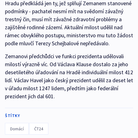
Hradu předkládá jen ty, jež splňují Zemanem stanovené
podmínky - pachatel nesmí mít na svědomí závažný
trestný čin, musí mít závažné zdravotní problémy a
zajištěné rodinné zázemí. Aktuální milost udělil nad
rámec obvyklého postupu, ministerstvo mu tuto žádost
podle mluvčí Terezy Schejbalové nepředávalo.
Zemanovi předchůdci ve funkci prezidenta udělovali
milostí výrazně víc. Od Václava Klause dostalo za jeho
desetiletého úřadování na Hradě individuální milost 412
lidí. Václav Havel jako český prezident udělil za deset let
v úřadu milost 1247 lidem, předtím jako federální
prezident jich dal 601.
ŠTÍTKY
Domácí
ČT24