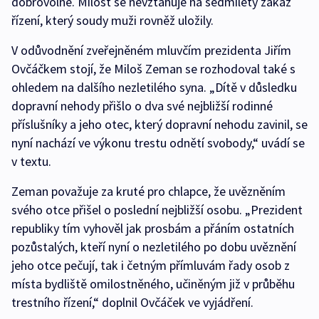
dobrovolně. Milost se nevztahuje na sedmiletý zákaz
řízení, který soudy muži rovněž uložily.
V odůvodnění zveřejněném mluvčím prezidenta Jiřím
Ovčáčkem stojí, že Miloš Zeman se rozhodoval také s
ohledem na dalšího nezletilého syna. „Dítě v důsledku
dopravní nehody přišlo o dva své nejbližší rodinné
příslušníky a jeho otec, který dopravní nehodu zavinil, se
nyní nachází ve výkonu trestu odnětí svobody,“ uvádí se
v textu.
Zeman považuje za kruté pro chlapce, že uvězněním
svého otce přišel o poslední nejbližší osobu. „Prezident
republiky tím vyhověl jak prosbám a přáním ostatních
pozůstalých, kteří nyní o nezletilého po dobu uvěznění
jeho otce pečují, tak i četným přímluvám řady osob z
místa bydliště omilostněného, učiněným již v průběhu
trestního řízení,“ doplnil Ovčáček ve vyjádření.