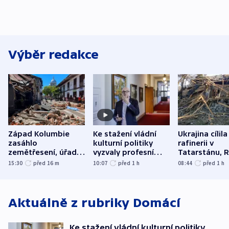
Výběr redakce
Západ Kolumbie
Ke stažení vládní
Ukrajina cílila
zasáhlo
kulturní politiky
rafinerii v
zemětřesení, úřady
vyzvaly profesní
Tatarstánu, 
hlásí přes sto obětí
organizace, spolky i
útočilo na mě
15:30
před 16
m
10:07
před 1
h
08:44
před 1
h
odbory
benzinky či s
WHO
Aktuálně z rubriky
Domácí
Ke stažení vládní kulturní politiky