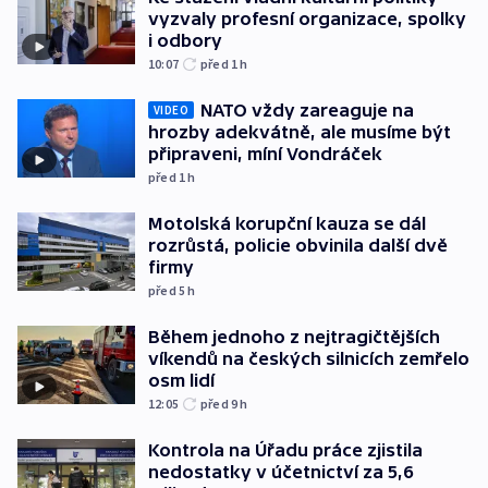
vyzvaly profesní organizace, spolky
i odbory
10:07
před 1
h
NATO vždy zareaguje na
VIDEO
hrozby adekvátně, ale musíme být
připraveni, míní Vondráček
před 1
h
Motolská korupční kauza se dál
rozrůstá, policie obvinila další dvě
firmy
před 5
h
Během jednoho z nejtragičtějších
víkendů na českých silnicích zemřelo
osm lidí
12:05
před 9
h
Kontrola na Úřadu práce zjistila
nedostatky v účetnictví za 5,6