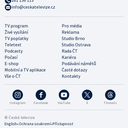
info@ceskatelevize.cz
TV program
Pro média
Živé vysílání
Reklama
TV poplatky
Studio Brno
Teletext
Studio Ostrava
Podcasty
Rada ČT
Počasí
Kariéra
E-shop
Podávání námětů
Mobilní a TV aplikace
Časté dotazy
Vše o ČT
Kontakty
Instagram
Facebook
YouTube
X
Threads
© Česká televize
•
•
English
Ochrana soukromí
Přístupnost