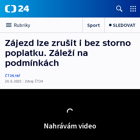
Sport
SLEDOVAT
Rubriky
Zájezd lze zrušit i bez storno
poplatku. Záleží na
podmínkách
ČT24
,
tkř
20. 6. 2025
|
Zdroj:
ČT24
Nahrávám video