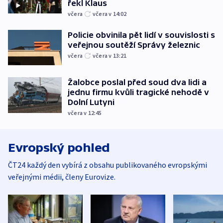
řekl Klaus
včera
včera v 14:02
Policie obvinila pět lidí v souvislosti s
veřejnou soutěží Správy železnic
včera
včera v 13:21
Žalobce poslal před soud dva lidi a
jednu firmu kvůli tragické nehodě v
Dolní Lutyni
včera v 12:45
Evropský pohled
ČT24 každý den vybírá z obsahu publikovaného evropskými
veřejnými médii, členy Eurovize.