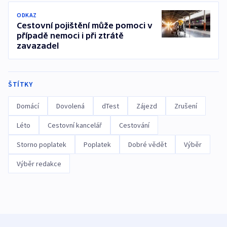
ODKAZ
Cestovní pojištění může pomoci v
případě nemoci i při ztrátě
zavazadel
ŠTÍTKY
Domácí
Dovolená
dTest
Zájezd
Zrušení
Léto
Cestovní kancelář
Cestování
Storno poplatek
Poplatek
Dobré vědět
Výběr
Výběr redakce