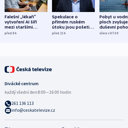
Falešní „lékaři“
Spekulace o
Pobyt u vodn
vytvoření AI šíří
přímém ruském
ploch zvyšuje
mezi staršími
útoku jsou pošetilé,
duševní poho
Poláky nebezpečné
míní estonský
ukázala
před 8
h
před 21
h
včera v 07:30
zdravotní rady
bezpečnostní
mezinárodní 
expert
Divácké centrum
každý všední den:
8:00—16:00 hodin
261 136 113
info@ceskatelevize.cz