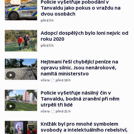
Policie vyšetřuje pobodání v
Tanvaldu jako pokus o vraždu na
dvou osobách
před 3
h
Adopcí dospělých bylo loni nejvíc od
roku 2020
před 5
h
Hejtmani řeší chybějící peníze na
opravu silnic. Jsou nenárokové,
namítá ministerstvo
včera
před 18
h
Policie vyšetřuje násilný čin v
Tanvaldu, bodná zranění při něm
utrpěli tři lidé
včera
před 21
h
Knížák byl pro mnohé symbolem
svobody a intelektuálního rebelství,