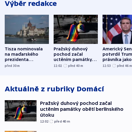
Výběr redakce
Tisza nominovala
Pražský duhový
Americký Sen
na maďarského
pochod začal
potvrdil Tru
prezidenta
uctěním památky
právníka jako
bývalého šéfa
obětí berlínského
ministra
před 30
m
12:02
před 40
m
12:53
před 46
nejvyššího soudu
útoku
spravedlnost
Aktuálně z rubriky
Domácí
Pražský duhový pochod začal
uctěním památky obětí berlínského
útoku
12:02
před 40
m