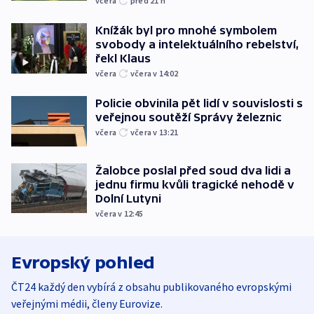
včera
před 21
h
Knížák byl pro mnohé symbolem
svobody a intelektuálního rebelství,
řekl Klaus
včera
včera v 14:02
Policie obvinila pět lidí v souvislosti s
veřejnou soutěží Správy železnic
včera
včera v 13:21
Žalobce poslal před soud dva lidi a
jednu firmu kvůli tragické nehodě v
Dolní Lutyni
včera v 12:45
Evropský pohled
ČT24 každý den vybírá z obsahu publikovaného evropskými
veřejnými médii, členy Eurovize.