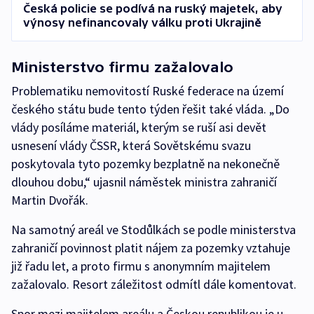
Česká policie se podívá na ruský majetek, aby
výnosy nefinancovaly válku proti Ukrajině
Ministerstvo firmu zažalovalo
Problematiku nemovitostí Ruské federace na území
českého státu bude tento týden řešit také vláda. „Do
vlády posíláme materiál, kterým se ruší asi devět
usnesení vlády ČSSR, která Sovětskému svazu
poskytovala tyto pozemky bezplatně na nekonečně
dlouhou dobu,“ ujasnil náměstek ministra zahraničí
Martin Dvořák.
Na samotný areál ve Stodůlkách se podle ministerstva
zahraničí povinnost platit nájem za pozemky vztahuje
již řadu let, a proto firmu s anonymním majitelem
zažalovalo. Resort záležitost odmítl dále komentovat.
Spor mezi majitelem areálu a Českou republikou je u