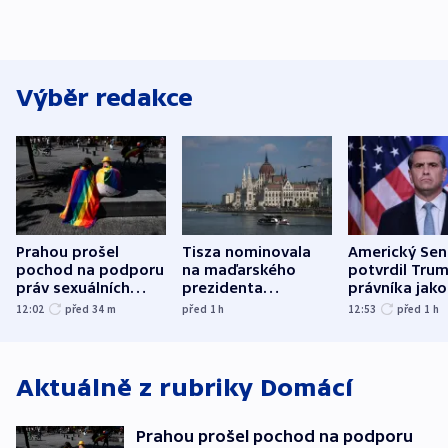
Výběr redakce
Prahou prošel
Tisza nominovala
Americký Sen
pochod na podporu
na maďarského
potvrdil Tru
práv sexuálních
prezidenta
právníka jako
menšin
bývalého šéfa
ministra
12:02
před 34
m
před 1
h
12:53
před 1
h
nejvyššího soudu
spravedlnost
Aktuálně z rubriky
Domácí
Prahou prošel pochod na podporu