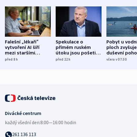
Falešní „lékaři“
Spekulace o
Pobyt u vodn
vytvoření AI šíří
přímém ruském
ploch zvyšuje
mezi staršími
útoku jsou pošetilé,
duševní poho
Poláky nebezpečné
míní estonský
ukázala
před 8
h
před 22
h
včera v 07:30
zdravotní rady
bezpečnostní
mezinárodní 
expert
Divácké centrum
každý všední den:
8:00—16:00 hodin
261 136 113