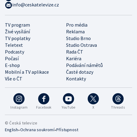
info@ceskatelevize.cz
TV program
Pro média
Živé vysílání
Reklama
TV poplatky
Studio Brno
Teletext
Studio Ostrava
Podcasty
Rada ČT
Počasí
Kariéra
E-shop
Podávání námětů
Mobilní a TV aplikace
Časté dotazy
Vše o ČT
Kontakty
Instagram
Facebook
YouTube
X
Threads
© Česká televize
•
•
English
Ochrana soukromí
Přístupnost