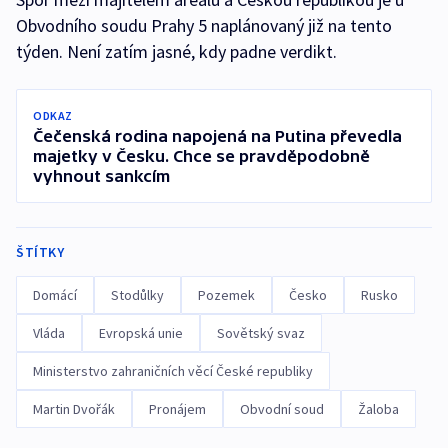
Obvodního soudu Prahy 5 naplánovaný již na tento
týden. Není zatím jasné, kdy padne verdikt.
ODKAZ
Čečenská rodina napojená na Putina převedla
majetky v Česku. Chce se pravděpodobně
vyhnout sankcím
ŠTÍTKY
Domácí
Stodůlky
Pozemek
Česko
Rusko
Vláda
Evropská unie
Sovětský svaz
Ministerstvo zahraničních věcí České republiky
Martin Dvořák
Pronájem
Obvodní soud
Žaloba