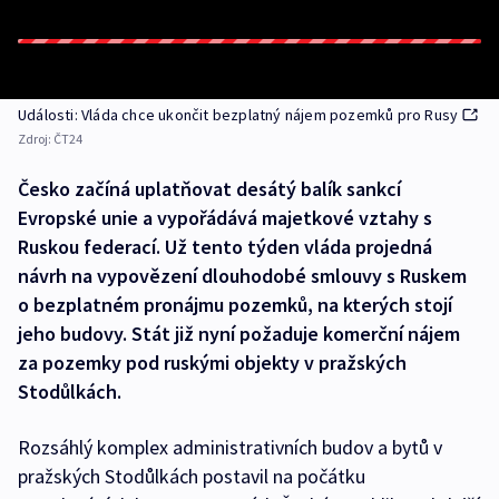
Události: Vláda chce ukončit bezplatný nájem pozemků pro Rusy
Zdroj:
ČT24
Česko začíná uplatňovat desátý balík sankcí
Evropské unie a vypořádává majetkové vztahy s
Ruskou federací. Už tento týden vláda projedná
návrh na vypovězení dlouhodobé smlouvy s Ruskem
o bezplatném pronájmu pozemků, na kterých stojí
jeho budovy. Stát již nyní požaduje komerční nájem
za pozemky pod ruskými objekty v pražských
Stodůlkách.
Rozsáhlý komplex administrativních budov a bytů v
pražských Stodůlkách postavil na počátku