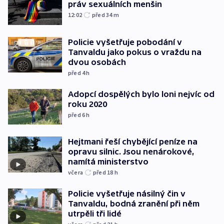
práv sexuálních menšin
12:02
před 34
m
Policie vyšetřuje pobodání v
Tanvaldu jako pokus o vraždu na
dvou osobách
před 4
h
Adopcí dospělých bylo loni nejvíc od
roku 2020
před 6
h
Hejtmani řeší chybějící peníze na
opravu silnic. Jsou nenárokové,
namítá ministerstvo
včera
před 18
h
Policie vyšetřuje násilný čin v
Tanvaldu, bodná zranění při něm
utrpěli tři lidé