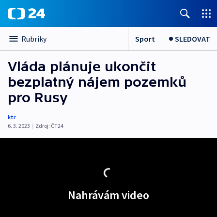
Sport
SLEDOVAT
Rubriky
Vláda plánuje ukončit
bezplatný nájem pozemků
pro Rusy
ktr
6. 3. 2023
|
Zdroj:
ČT24
Nahrávám video