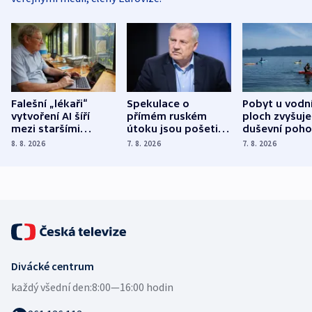
Falešní „lékaři“
Spekulace o
Pobyt u vodn
vytvoření AI šíří
přímém ruském
ploch zvyšuje
mezi staršími
útoku jsou pošetilé,
duševní poho
Poláky nebezpečné
míní estonský
ukázala
8. 8. 2026
7. 8. 2026
7. 8. 2026
zdravotní rady
bezpečnostní
mezinárodní 
expert
Divácké centrum
každý všední den:
8:00—16:00 hodin