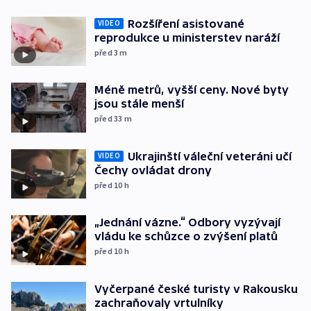
Rozšíření asistované
VIDEO
reprodukce u ministerstev naráží
před 3
m
Méně metrů, vyšší ceny. Nové byty
jsou stále menší
před 33
m
Ukrajinští váleční veteráni učí
VIDEO
Čechy ovládat drony
před 10
h
„Jednání vázne.“ Odbory vyzývají
vládu ke schůzce o zvýšení platů
před 10
h
Vyčerpané české turisty v Rakousku
zachraňovaly vrtulníky