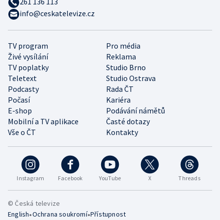
261 136 113
info@ceskatelevize.cz
TV program
Pro média
Živé vysílání
Reklama
TV poplatky
Studio Brno
Teletext
Studio Ostrava
Podcasty
Rada ČT
Počasí
Kariéra
E-shop
Podávání námětů
Mobilní a TV aplikace
Časté dotazy
Vše o ČT
Kontakty
Instagram
Facebook
YouTube
X
Threads
© Česká televize
•
•
English
Ochrana soukromí
Přístupnost