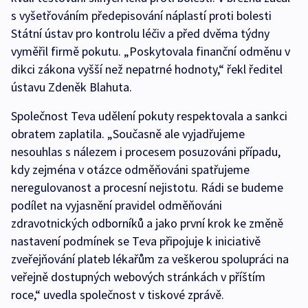
s vyšetřováním předepisování náplastí proti bolesti
Státní ústav pro kontrolu léčiv a před dvěma týdny
vyměřil firmě pokutu. „Poskytovala finanční odměnu v
dikci zákona vyšší než nepatrné hodnoty,“ řekl ředitel
ústavu Zdeněk Blahuta.
Společnost Teva udělení pokuty respektovala a sankci
obratem zaplatila. „Současně ale vyjadřujeme
nesouhlas s nálezem i procesem posuzováni případu,
kdy zejména v otázce odměňováni spatřujeme
neregulovanost a procesní nejistotu. Rádi se budeme
podílet na vyjasnění pravidel odměňováni
zdravotnických odborníků a jako první krok ke změně
nastavení podmínek se Teva připojuje k iniciativě
zveřejňování plateb lékařům za veškerou spolupráci na
veřejně dostupných webových stránkách v příštím
roce,“ uvedla společnost v tiskové zprávě.