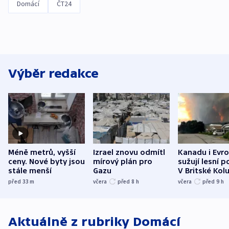
Domácí
ČT24
Výběr redakce
Méně metrů, vyšší
Izrael znovu odmítl
Kanadu i Evro
ceny. Nové byty jsou
mírový plán pro
sužují lesní p
stále menší
Gazu
V Britské Kol
evakuovali tis
před 33
m
včera
před 8
h
včera
před 9
h
Aktuálně z rubriky
Domácí