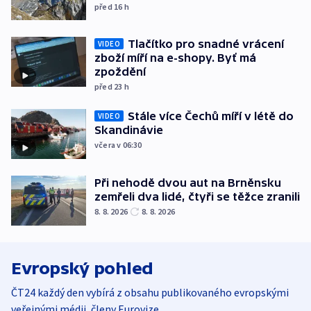
před 16
h
Tlačítko pro snadné vrácení
VIDEO
zboží míří na e-shopy. Byť má
zpoždění
před 23
h
Stále více Čechů míří v létě do
VIDEO
Skandinávie
včera v 06:30
Při nehodě dvou aut na Brněnsku
zemřeli dva lidé, čtyři se těžce zranili
8. 8. 2026
8. 8. 2026
Evropský pohled
ČT24 každý den vybírá z obsahu publikovaného evropskými
veřejnými médii, členy Eurovize.