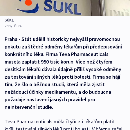
SÚKL
Zdroj:
ČT24
Praha - Stát udělil historicky nejvyšší pravomocnou
pokutu za štědré odměny lékařům při předepisování
konkrétního léku. Firma Teva Pharmaceuticals
musela zaplatit 950 tisíc korun. Více než čtyřem
desítkám lékařů dávala údajně příliš vysoké odměny
za testování silných léků proti bolesti. Firma se hájí
tím, že šlo o běžnou studii, která měla zjistit
nežádoucí účinky medikamentu, a do budoucna
požaduje nastavení jasných pravidel pro
neintervenční studie.
Teva Pharmaceuticals měla čtyřiceti lékařům platit
kvůli testování silných léků proti bolesti. V březnu začal