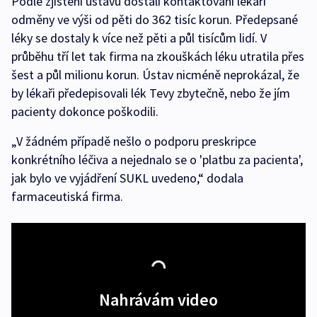
Podle zjištění ústavu dostali kontaktovaní lékaři
odměny ve výši od pěti do 362 tisíc korun. Předepsané
léky se dostaly k více než pěti a půl tisícům lidí. V
průběhu tří let tak firma na zkouškách léku utratila přes
šest a půl milionu korun. Ústav nicméně neprokázal, že
by lékaři předepisovali lék Tevy zbytečně, nebo že jím
pacienty dokonce poškodili.
„V žádném případě nešlo o podporu preskripce
konkrétního léčiva a nejednalo se o 'platbu za pacienta',
jak bylo ve vyjádření SUKL uvedeno,“ dodala
farmaceutiská firma.
Nahrávám video