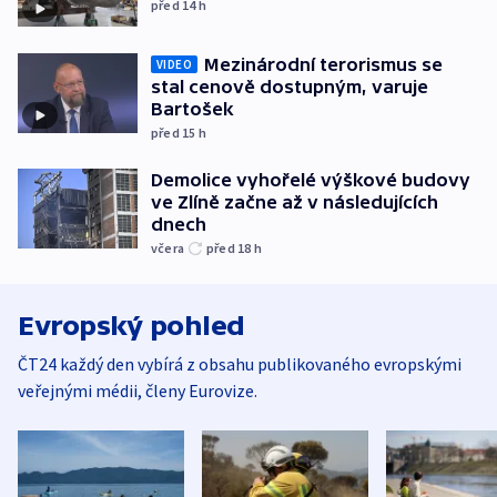
před 14
h
Mezinárodní terorismus se
VIDEO
stal cenově dostupným, varuje
Bartošek
před 15
h
Demolice vyhořelé výškové budovy
ve Zlíně začne až v následujících
dnech
včera
před 18
h
Evropský pohled
ČT24 každý den vybírá z obsahu publikovaného evropskými
veřejnými médii, členy Eurovize.