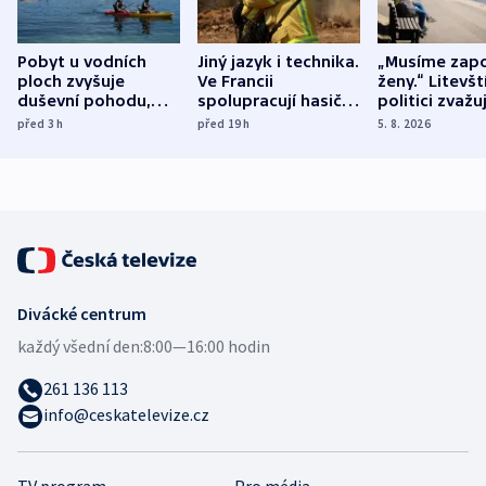
Pobyt u vodních
Jiný jazyk i technika.
„Musíme zapo
ploch zvyšuje
Ve Francii
ženy.“ Litevšt
duševní pohodu,
spolupracují hasiči z
politici zvažuj
ukázala
různých zemí
dohodu o
před 3
h
před 19
h
5. 8. 2026
mezinárodní studie
demografii
Divácké centrum
každý všední den:
8:00—16:00 hodin
261 136 113
info@ceskatelevize.cz