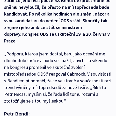
zatímco jeho rival pouze 52. Bendl bezprostředně po
sněmu nevyloučil, že přesto na místopředsedu bude
kandidovat. Po několika hodinách ale změnil názor a
svou kandidaturu do vedení ODS stáhl. Skončily tak
zřejmě i jeho ambice stát se ministrem
dopravy. Kongres ODS se uskuteční 19. a 20. června v
Praze.
„Podporu, kterou jsem dostal, beru jako ocenění mé
dlouhodobé práce a budu se snažit, abych ji o víkendu
na kongresu proměnil ve skutečné zvolení
místopředsedou ODS,“ reagoval Cabrnoch. V souvislosti
s Bendlem připomněl, že se ve straně v současnosti razí
trend výměny místopředsedů za nové tváře: „Říká to
Petr Nečas, myslím si, že řada lidí tomu rozumí a
ztotožňuje se s tou myšlenkou.“
Petr Bendl: