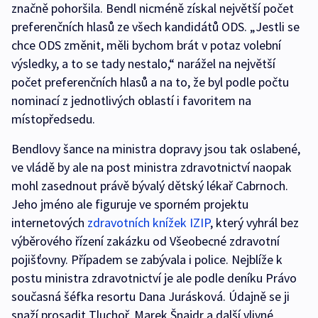
značně pohoršila. Bendl nicméně získal největší počet
preferenčních hlasů ze všech kandidátů ODS. „Jestli se
chce ODS změnit, měli bychom brát v potaz volební
výsledky, a to se tady nestalo,“ narážel na největší
počet preferenčních hlasů a na to, že byl podle počtu
nominací z jednotlivých oblastí i favoritem na
místopředsedu.
Bendlovy šance na ministra dopravy jsou tak oslabené,
ve vládě by ale na post ministra zdravotnictví naopak
mohl zasednout právě bývalý dětský lékař Cabrnoch.
Jeho jméno ale figuruje ve sporném projektu
internetových
zdravotních knížek IZIP
, který vyhrál bez
výběrového řízení zakázku od Všeobecné zdravotní
pojišťovny. Případem se zabývala i police. Nejblíže k
postu ministra zdravotnictví je ale podle deníku Právo
současná šéfka resortu Dana Jurásková. Údajně se ji
snaží prosadit Tluchoř, Marek Šnajdr a další vlivné