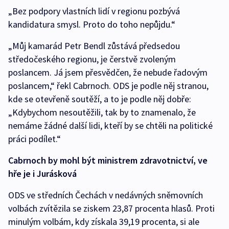
„Bez podpory vlastních lidí v regionu pozbývá
kandidatura smysl. Proto do toho nepůjdu.“
„Můj kamarád Petr Bendl zůstává předsedou
středočeského regionu, je čerstvě zvoleným
poslancem. Já jsem přesvědčen, že nebude řadovým
poslancem,“ řekl Cabrnoch. ODS je podle něj stranou,
kde se otevřeně soutěží, a to je podle něj dobře:
„Kdybychom nesoutěžili, tak by to znamenalo, že
nemáme žádné další lidi, kteří by se chtěli na politické
práci podílet.“
Cabrnoch by mohl být ministrem zdravotnictví, ve
hře je i Jurásková
ODS ve středních Čechách v nedávných sněmovních
volbách zvítězila se ziskem 23,87 procenta hlasů. Proti
minulým volbám, kdy získala 39,19 procenta, si ale