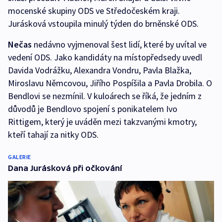
mocenské skupiny ODS ve Středočeském kraji.
Jurásková vstoupila minulý týden do brněnské ODS.
Nečas
nedávno vyjmenoval šest lidí, které by uvítal ve
vedení ODS. Jako kandidáty na místopředsedy uvedl
Davida Vodrážku, Alexandra Vondru, Pavla Blažka,
Miroslavu Němcovou, Jiřího Pospíšila a Pavla Drobila. O
Bendlovi se nezmínil. V kuloárech se říká, že jedním z
důvodů je Bendlovo spojení s ponikatelem Ivo
Rittigem, který je uváděn mezi takzvanými kmotry,
kteří tahají za nitky ODS.
GALERIE
Dana Jurásková při očkování