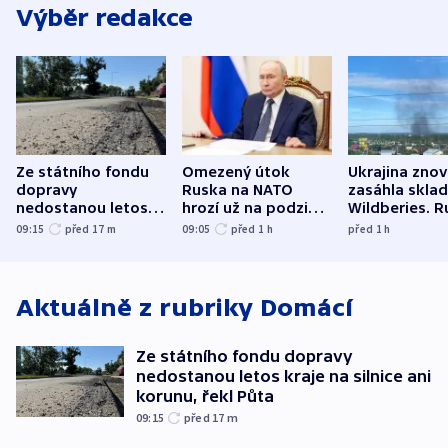
Výběr redakce
Ze státního fondu
Omezený útok
Ukrajina zno
dopravy
Ruska na NATO
zasáhla skla
nedostanou letos
hrozí už na podzim,
Wildberies. 
kraje na silnice ani
varují tajné služby
útočili v Cha
09:15
před 17
m
09:05
před 1
h
před 1
h
korunu, řekl Půta
USA
oblasti
Aktuálně z rubriky
Domácí
Ze státního fondu dopravy
nedostanou letos kraje na silnice ani
korunu, řekl Půta
09:15
před 17
m