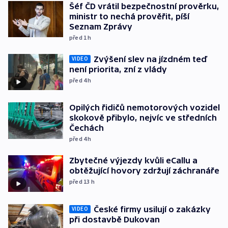
Šéf ČD vrátil bezpečnostní prověrku,
ministr to nechá prověřit, píší
Seznam Zprávy
před 1
h
Zvýšení slev na jízdném teď
VIDEO
není priorita, zní z vlády
před 4
h
Opilých řidičů nemotorových vozidel
skokově přibylo, nejvíc ve středních
Čechách
před 4
h
Zbytečné výjezdy kvůli eCallu a
obtěžující hovory zdržují záchranáře
před 13
h
České firmy usilují o zakázky
VIDEO
při dostavbě Dukovan