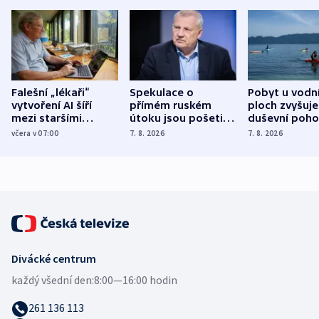
Falešní „lékaři“
Spekulace o
Pobyt u vodn
vytvoření AI šíří
přímém ruském
ploch zvyšuje
mezi staršími
útoku jsou pošetilé,
duševní poho
Poláky nebezpečné
míní estonský
ukázala
včera v 07:00
7. 8. 2026
7. 8. 2026
zdravotní rady
bezpečnostní
mezinárodní 
expert
Divácké centrum
každý všední den:
8:00—16:00 hodin
261 136 113