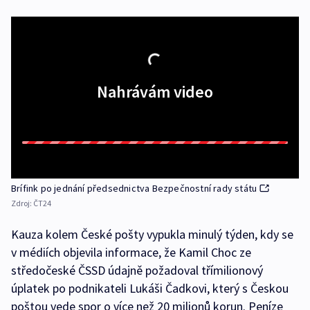
Nahrávám video
Brífink po jednání předsednictva Bezpečnostní rady státu
Zdroj:
ČT24
Kauza kolem České pošty vypukla minulý týden, kdy se
v médiích objevila informace, že Kamil Choc ze
středočeské ČSSD údajně požadoval třímilionový
úplatek po podnikateli Lukáši Čadkovi, který s Českou
poštou vede spor o více než 20 milionů korun. Peníze