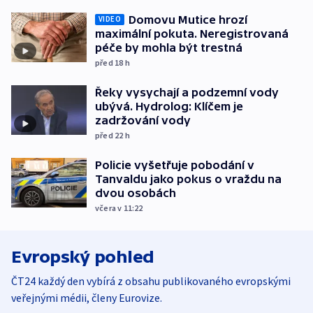
Domovu Mutice hrozí
VIDEO
maximální pokuta. Neregistrovaná
péče by mohla být trestná
před 18
h
Řeky vysychají a podzemní vody
ubývá. Hydrolog: Klíčem je
zadržování vody
před 22
h
Policie vyšetřuje pobodání v
Tanvaldu jako pokus o vraždu na
dvou osobách
včera v 11:22
Evropský pohled
ČT24 každý den vybírá z obsahu publikovaného evropskými
veřejnými médii, členy Eurovize.