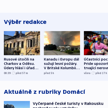
Výběr redakce
Rusové útočili na
Kanadu i Evropu dál
Účastníci po
Charkov a Oděsu.
sužují lesní požáry.
Pride upozorň
Údery hlásí i úřady v
V Britské Kolumbii
trvající nerov
Bělgorodu
evakuovali tisíce lidí
společensko
08:39
před 57
m
před 5
h
včera
před 17
h
atmosféru
Aktuálně z rubriky
Domácí
Vyčerpané české turisty v Rakousku