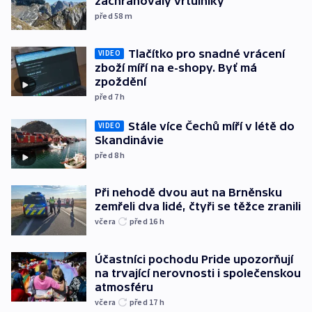
zachraňovaly vrtulníky
před 58
m
Tlačítko pro snadné vrácení
VIDEO
zboží míří na e-shopy. Byť má
zpoždění
před 7
h
Stále více Čechů míří v létě do
VIDEO
Skandinávie
před 8
h
Při nehodě dvou aut na Brněnsku
zemřeli dva lidé, čtyři se těžce zranili
včera
před 16
h
Účastníci pochodu Pride upozorňují
na trvající nerovnosti i společenskou
atmosféru
včera
před 17
h