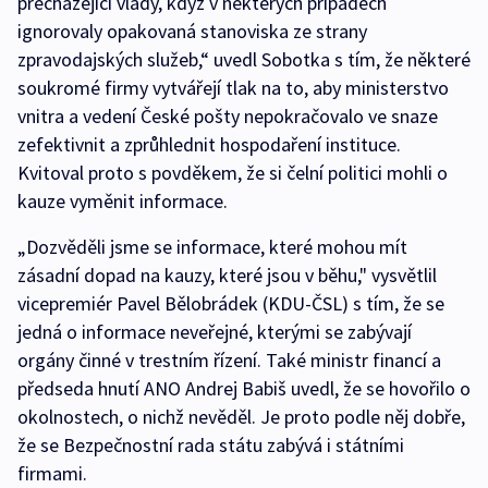
přecházející vlády, když v některých případech
ignorovaly opakovaná stanoviska ze strany
zpravodajských služeb,“ uvedl Sobotka s tím, že některé
soukromé firmy vytvářejí tlak na to, aby ministerstvo
vnitra a vedení České pošty nepokračovalo ve snaze
zefektivnit a zprůhlednit hospodaření instituce.
Kvitoval proto s povděkem, že si čelní politici mohli o
kauze vyměnit informace.
„Dozvěděli jsme se informace, které mohou mít
zásadní dopad na kauzy, které jsou v běhu," vysvětlil
vicepremiér Pavel Bělobrádek (KDU-ČSL) s tím, že se
jedná o informace neveřejné, kterými se zabývají
orgány činné v trestním řízení. Také ministr financí a
předseda hnutí ANO Andrej Babiš uvedl, že se hovořilo o
okolnostech, o nichž nevěděl. Je proto podle něj dobře,
že se Bezpečnostní rada státu zabývá i státními
firmami.