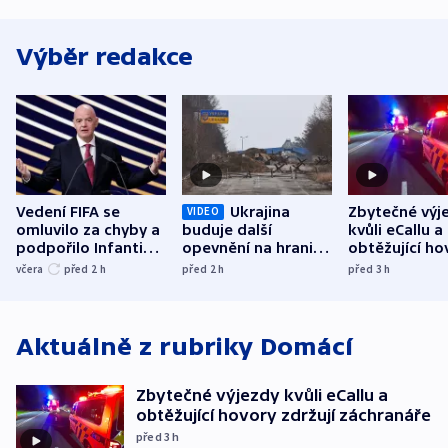
Výběr redakce
Vedení FIFA se
Ukrajina
Zbytečné výj
VIDEO
omluvilo za chyby a
buduje další
kvůli eCallu a
podpořilo Infantina.
opevnění na hranici
obtěžující ho
UEFA trvá na
s Běloruskem
zdržují záchr
včera
před 2
h
před 2
h
před 3
h
bojkotu
Aktuálně z rubriky
Domácí
Zbytečné výjezdy kvůli eCallu a
obtěžující hovory zdržují záchranáře
před 3
h