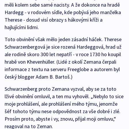
měli kolem sebe samé nacisty. A že dokonce na hradě
Hardegg - v rodovém sídle, kde pobývá jeho manželka
Therese - dosud visí obrazy s hákovými kříži a
hajlujícími lidmi.
Toto obvinění však mělo jeden zásadní háček. Therese
Schwarzenbergová je sice rozená Hardeggová, hrad už
ale rodině skoro 300 let nepatří - v roce 1730 ho koupil
hrabě von Khevenhüller. (Lidé z okolí Zemana čerpali
informace z textu na serveru Freeglobe a autorem byl
český blogger Adam B. Bartoš.)
Schwarzenberg proto Zemana vyzval, aby se za toto
lživé obvinění omluvil, a ten mu vyhověl. „Nebylo to sice
moje prohlášení, ale prohlášení mého týmu, jenomže
šéf tohoto týmu nese odpovědnost za vše dobré i zlé.
Prosím proto, abyste i vy, znovu, přijal moji omluvu,“
reagoval na to Zeman.