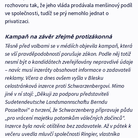
rozhovoru tak, že jeho vláda prodávala menšinový podíl
ve společnosti, tudíž se prý nemohlo jednat o
privatizaci.
Kampaň na závěr zřejmě protizákonná
Těsně před volbami se v médiích objevila kampaň, která
se vší pravděpodobností porušuje zákon. Podle něj totiž
nesmí být o kandidátech zveřejňovány nepravdivé údaje
– navíc musí inzeráty obsahovat informace o zadavateli
reklamy. Včera a dnes ovšem vyšla v Blesku
celostránková inzerce proti Schwarzenbergovi. Mimo
jiné v ní stojí: „Děkuji za podporu představiteli
Sudetendeutsche Landsmannschaftu Berndu
Posseltovi“ a tvrzení, že Schwarzenberg připravuje půdu
„pro vrácení majetku potomkům válečných zločinců“.
Inzerce byla navíc otištěna bez zadavatele. Až v pátek k
večeru uvedla mluvčí společnosti Ringier, vlastníka