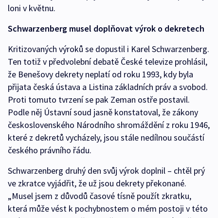
loni v květnu.
Schwarzenberg musel doplňovat výrok o dekretech
Kritizovaných výroků se dopustil i Karel Schwarzenberg.
Ten totiž v předvolební debatě České televize prohlásil,
že Benešovy dekrety neplatí od roku 1993, kdy byla
přijata česká ústava a Listina základních práv a svobod.
Proti tomuto tvrzení se pak Zeman ostře postavil.
Podle něj Ústavní soud jasně konstatoval, že zákony
československého Národního shromáždění z roku 1946,
které z dekretů vycházely, jsou stále nedílnou součástí
českého právního řádu.
Schwarzenberg druhý den svůj výrok doplnil – chtěl prý
ve zkratce vyjádřit, že už jsou dekrety překonané.
„Musel jsem z důvodů časové tísně použít zkratku,
která může vést k pochybnostem o mém postoji v této