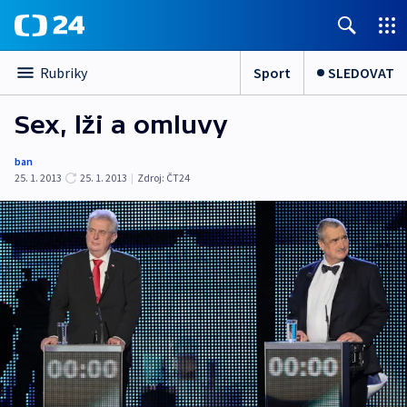
Sport
SLEDOVAT
Rubriky
Sex, lži a omluvy
ban
25. 1. 2013
25. 1. 2013
|
Zdroj:
ČT24