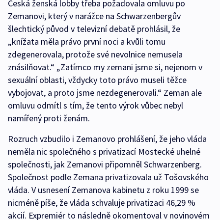
Česká ženská lobby třeba požadovala omluvu po
Zemanovi, který v narážce na Schwarzenbergův
šlechtický původ v televizní debatě prohlásil, že
„knížata měla právo první noci a kvůli tomu
zdegenerovala, protože své nevolnice nemusela
znásilňovat.“ „Zatímco my zemani jsme si, nejenom v
sexuální oblasti, vždycky toto právo museli těžce
vybojovat, a proto jsme nezdegenerovali.“ Zeman ale
omluvu odmítl s tím, že tento výrok vůbec nebyl
namířený proti ženám.
Rozruch vzbudilo i Zemanovo prohlášení, že jeho vláda
neměla nic společného s privatizací Mostecké uhelné
společnosti, jak Zemanovi připomněl Schwarzenberg.
Společnost podle Zemana privatizovala už Tošovského
vláda. V usnesení Zemanova kabinetu z roku 1999 se
nicméně píše, že vláda schvaluje privatizaci 46,29 %
akcií. Expremiér to následně okomentoval v novinovém