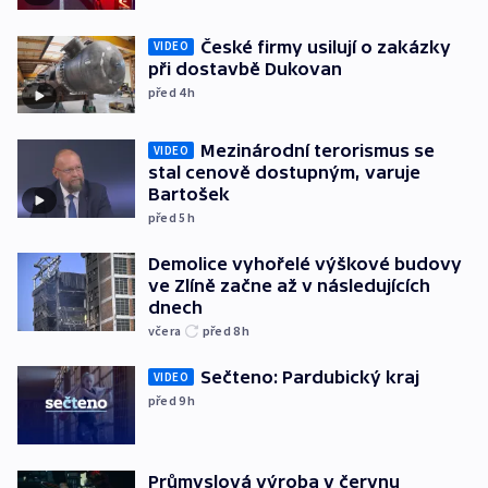
České firmy usilují o zakázky
VIDEO
při dostavbě Dukovan
před 4
h
Mezinárodní terorismus se
VIDEO
stal cenově dostupným, varuje
Bartošek
před 5
h
Demolice vyhořelé výškové budovy
ve Zlíně začne až v následujících
dnech
včera
před 8
h
Sečteno: Pardubický kraj
VIDEO
před 9
h
Průmyslová výroba v červnu