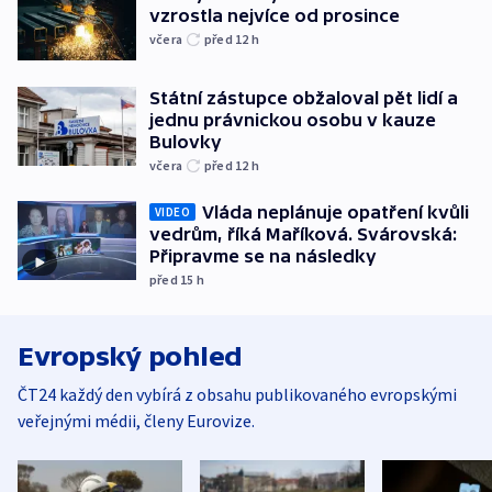
vzrostla nejvíce od prosince
včera
před 12
h
Státní zástupce obžaloval pět lidí a
jednu právnickou osobu v kauze
Bulovky
včera
před 12
h
Vláda neplánuje opatření kvůli
VIDEO
vedrům, říká Maříková. Svárovská:
Připravme se na následky
před 15
h
Evropský pohled
ČT24 každý den vybírá z obsahu publikovaného evropskými
veřejnými médii, členy Eurovize.