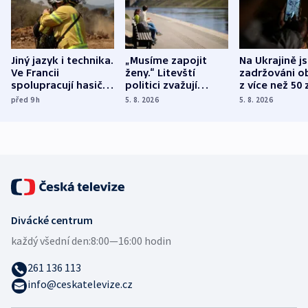
Jiný jazyk i technika.
„Musíme zapojit
Na Ukrajině j
Ve Francii
ženy.“ Litevští
zadržováni o
spolupracují hasiči z
politici zvažují
z více než 50 
různých zemí
dohodu o
Bojovali na s
před 9
h
5. 8. 2026
5. 8. 2026
demografii
Ruska
Divácké centrum
každý všední den:
8:00—16:00 hodin
261 136 113
info@ceskatelevize.cz