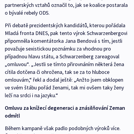
partnerských vztahů označil to, jak se koalice postarala
o bývalé rebely ODS.
Při debatě prezidentských kandidátů, kterou pořádala
Mladá fronta DNES, pak tento výrok Schwarzenbergovi
připomněla komentátorka Jana Bendová s tím, jestli
považuje sexistickou poznámku za vhodnou pro
případnou hlavu státu, a Schwarzenberg zareagoval
„omluvou“. „Jestli se tímto přirovnáním některá žena
cítila dotčena či ohrožena, tak se za to hluboce
omlouvám,“ řekl a dodal ještě: „Anžto jsem obklopen
ve svém štábu pořád ženami, tak mi ovšem taky ženy
leží na srdci i na jazyku.“
Omluvu za knížecí degeneraci a znásilňování Zeman
odmítl
Během kampaně však padlo podobných výroků více.