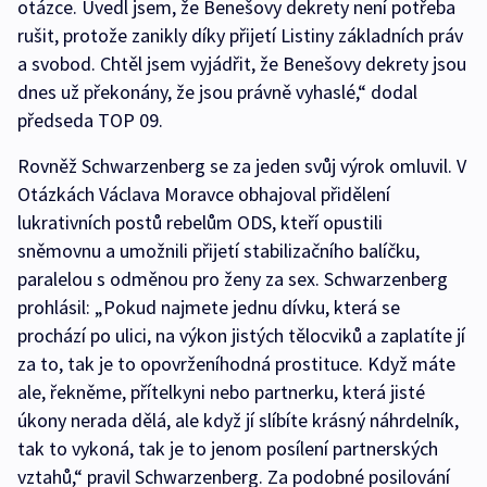
otázce. Uvedl jsem, že Benešovy dekrety není potřeba
rušit, protože zanikly díky přijetí Listiny základních práv
a svobod. Chtěl jsem vyjádřit, že Benešovy dekrety jsou
dnes už překonány, že jsou právně vyhaslé,“ dodal
předseda TOP 09.
Rovněž Schwarzenberg se za jeden svůj výrok omluvil. V
Otázkách Václava Moravce obhajoval přidělení
lukrativních postů rebelům ODS, kteří opustili
sněmovnu a umožnili přijetí stabilizačního balíčku,
paralelou s odměnou pro ženy za sex. Schwarzenberg
prohlásil: „Pokud najmete jednu dívku, která se
prochází po ulici, na výkon jistých tělocviků a zaplatíte jí
za to, tak je to opovrženíhodná prostituce. Když máte
ale, řekněme, přítelkyni nebo partnerku, která jisté
úkony nerada dělá, ale když jí slíbíte krásný náhrdelník,
tak to vykoná, tak je to jenom posílení partnerských
vztahů,“ pravil Schwarzenberg. Za podobné posilování