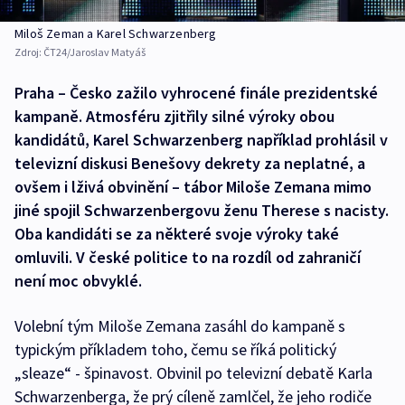
Miloš Zeman a Karel Schwarzenberg
Zdroj:
ČT24/Jaroslav Matyáš
Praha – Česko zažilo vyhrocené finále prezidentské
kampaně. Atmosféru zjitřily silné výroky obou
kandidátů, Karel Schwarzenberg například prohlásil v
televizní diskusi Benešovy dekrety za neplatné, a
ovšem i lživá obvinění – tábor Miloše Zemana mimo
jiné spojil Schwarzenbergovu ženu Therese s nacisty.
Oba kandidáti se za některé svoje výroky také
omluvili. V české politice to na rozdíl od zahraničí
není moc obvyklé.
Volební tým Miloše Zemana zasáhl do kampaně s
typickým příkladem toho, čemu se říká politický
„sleaze“ - špinavost. Obvinil po televizní debatě Karla
Schwarzenberga, že prý cíleně zamlčel, že jeho rodiče