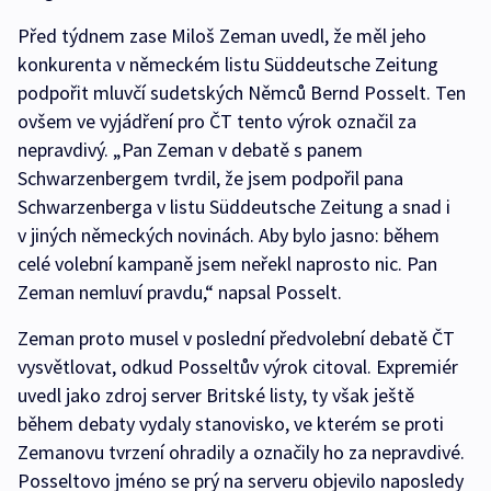
Před týdnem zase Miloš Zeman uvedl, že měl jeho
konkurenta v německém listu Süddeutsche Zeitung
podpořit mluvčí sudetských Němců Bernd Posselt. Ten
ovšem ve vyjádření pro ČT tento výrok označil za
nepravdivý. „Pan Zeman v debatě s panem
Schwarzenbergem tvrdil, že jsem podpořil pana
Schwarzenberga v listu Süddeutsche Zeitung a snad i
v jiných německých novinách. Aby bylo jasno: během
celé volební kampaně jsem neřekl naprosto nic. Pan
Zeman nemluví pravdu,“ napsal Posselt.
Zeman proto musel v poslední předvolební debatě ČT
vysvětlovat, odkud Posseltův výrok citoval. Expremiér
uvedl jako zdroj server Britské listy, ty však ještě
během debaty vydaly stanovisko, ve kterém se proti
Zemanovu tvrzení ohradily a označily ho za nepravdivé.
Posseltovo jméno se prý na serveru objevilo naposledy