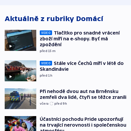
atmosféru
spravedlnosti
od plynovod
Aktuálně z rubriky
Domácí
Tlačítko pro snadné vrácení
VIDEO
zboží míří na e-shopy. Byť má
zpoždění
před 15
m
Stále více Čechů míří v létě do
VIDEO
Skandinávie
před 1
h
Při nehodě dvou aut na Brněnsku
zemřeli dva lidé, čtyři se těžce zranili
včera
před 9
h
Účastníci pochodu Pride upozorňují
na trvající nerovnosti i společenskou
atmosféru