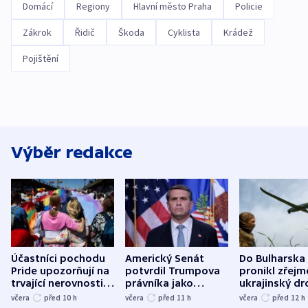
Domácí
Regiony
Hlavní město Praha
Policie
Zákrok
Řidič
Škoda
Cyklista
Krádež
Pojištění
Výběr redakce
Účastníci pochodu
Americký Senát
Do Bulharska
Pride upozorňují na
potvrdil Trumpova
pronikl zřejm
trvající nerovnosti i
právníka jako
ukrajinský dr
společenskou
ministra
explodoval k
včera
před 10
h
včera
před 11
h
včera
před 12
h