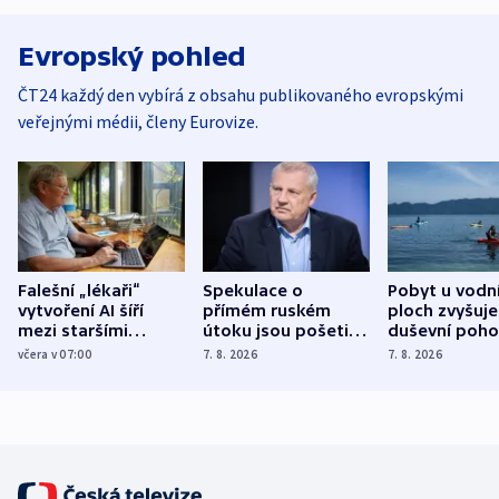
Evropský pohled
ČT24 každý den vybírá z obsahu publikovaného evropskými
veřejnými médii, členy Eurovize.
Falešní „lékaři“
Spekulace o
Pobyt u vodn
vytvoření AI šíří
přímém ruském
ploch zvyšuje
mezi staršími
útoku jsou pošetilé,
duševní poho
Poláky nebezpečné
míní estonský
ukázala
včera v 07:00
7. 8. 2026
7. 8. 2026
zdravotní rady
bezpečnostní
mezinárodní 
expert