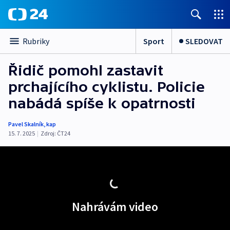
Sport
SLEDOVAT
Rubriky
Řidič pomohl zastavit
prchajícího cyklistu. Policie
nabádá spíše k opatrnosti
Pavel Skalník
,
kap
15. 7. 2025
|
Zdroj:
ČT24
Nahrávám video