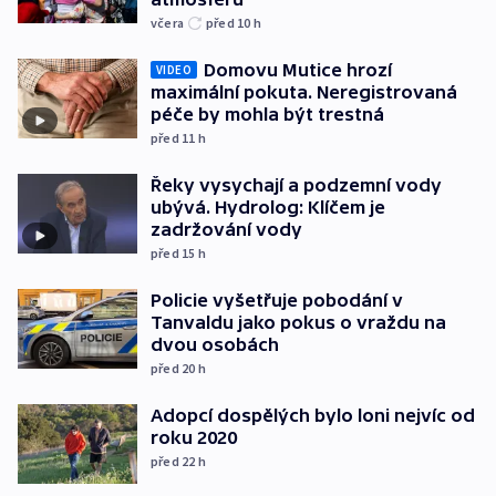
včera
před 10
h
Domovu Mutice hrozí
VIDEO
maximální pokuta. Neregistrovaná
péče by mohla být trestná
před 11
h
Řeky vysychají a podzemní vody
ubývá. Hydrolog: Klíčem je
zadržování vody
před 15
h
Policie vyšetřuje pobodání v
Tanvaldu jako pokus o vraždu na
dvou osobách
před 20
h
Adopcí dospělých bylo loni nejvíc od
roku 2020
před 22
h