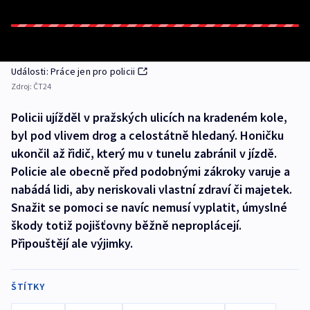
Události: Práce jen pro policii
Zdroj:
ČT24
Policii ujížděl v pražských ulicích na kradeném kole,
byl pod vlivem drog a celostátně hledaný. Honičku
ukončil až řidič, který mu v tunelu zabránil v jízdě.
Policie ale obecně před podobnými zákroky varuje a
nabádá lidi, aby neriskovali vlastní zdraví či majetek.
Snažit se pomoci se navíc nemusí vyplatit, úmyslné
škody totiž pojišťovny běžně neproplácejí.
Připouštějí ale výjimky.
ŠTÍTKY