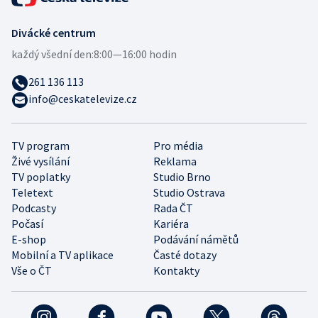
Divácké centrum
každý všední den:
8:00—16:00 hodin
261 136 113
info@ceskatelevize.cz
TV program
Pro média
Živé vysílání
Reklama
TV poplatky
Studio Brno
Teletext
Studio Ostrava
Podcasty
Rada ČT
Počasí
Kariéra
E-shop
Podávání námětů
Mobilní a TV aplikace
Časté dotazy
Vše o ČT
Kontakty